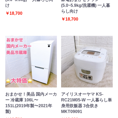
け
(5.0~5.9kg/洗濯機) 一人暮
らし向け
￥18,700
￥18,700
おまかせ！美品 国内メーカ
アイリスオーヤマ KS-
ー 冷蔵庫 106L〜
RC21M05-W 一人暮らし単
151L(2019年製〜2021年
身用炊飯器 3合炊き
製)
MKT09091