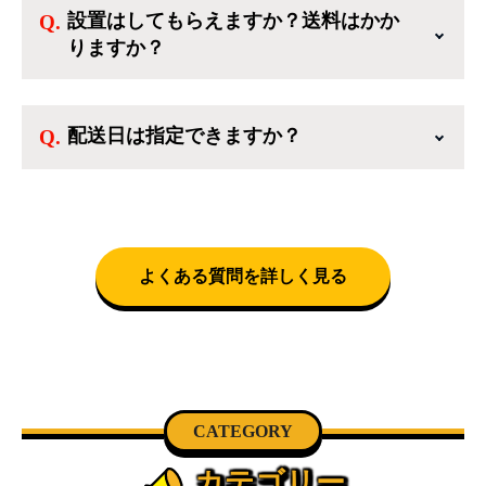
設置はしてもらえますか？送料はかか
のような新生活を応援するような家電セットか
りますか？
ら、季節・空調家電、調理家電、生活家電ま
で、幅広く中古家電を取り扱っています。
送料は商品と別にかかり、配送地域によって料
金が異なります。設置につきましては関東圏(東
配送日は指定できますか？
京・埼玉・神奈川・千葉)において自社配送を選
択いただくことで設置料無料で承ります。それ
クロネコヤマトをご指定頂くと、購入時に配送
以外の地域では承ることができません。
日、配送時間帯を指定できます(3/20～4/10は時
間帯指定不可)。自社配送を選択いただいた場
合、弊社よりお電話にて日時決定に関するご連
絡をさせて頂きます。
よくある質問を詳しく見る
CATEGORY
カテゴリー