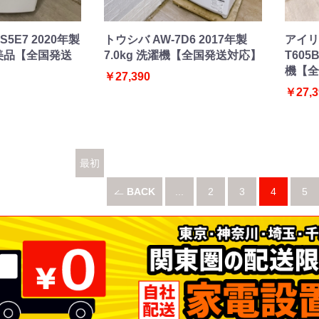
S5E7 2020年製
トウシバ AW-7D6 2017年製
アイリ
機 美品【全国発送
7.0kg 洗濯機【全国発送対応】
T605
機【全
￥27,390
￥27,3
最初
へ
BACK
...
2
3
4
5