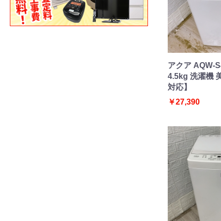
アクア AQW-S
4.5kg 洗濯
対応】
￥27,390