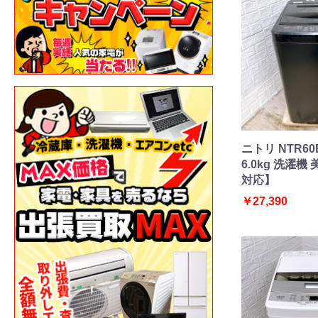
ニトリ NTR60
6.0kg 洗濯
対応】
￥27,390