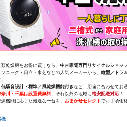
衣類乾燥機をお得に買うなら、
中古家電専門リサイクルショッ
蔵
蔵
蔵
蔵
ナソニック・日立・東芝などの人気メーカーから、
縦型／ドラム
炊
炊
意。
・低騒音設計・標準／風乾燥機能付き
など、用途に合わせてお
神奈川・千葉は設置費無料
、それ以外の地域も
格安配送対応
！
乾燥機能に応じた最適な一台を、
おまかせセレクト
でお手頃価
濯機
畳)
東京都限定商品
神奈川県限定商品
埼玉県限定商品
千葉県限定商品