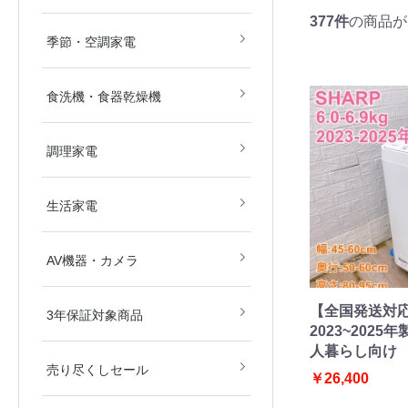
畳)
畳)
377件
の商品が
空気清浄機
除湿機
扇風機
ストーブ・ヒーター
その他冷暖房・空調機
季節・空調家電
食洗機・食器乾燥機
電子レンジ
オーブンレンジ
ガスコンロ
IHクッキングヒーター
炊飯器
その他調理家電
調理家電
美容・健康家電
掃除機
生活家電
ブルーレイ・HDDレコ
DVD・BDプレイヤー
カメラ
AV関連パーツ
AV機器・カメラ
ダー
【全国発送対
東京都
埼玉県
神奈川県
千葉県
北海道
3年保証対象商品
2023~2025年製 
人暮らし向け
売り尽くしセール
￥26,400