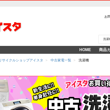
お
HOME
商品
家電
冷蔵
中古家
洗濯
テレ
エア
季節
食洗
調理
生活
AV機
3年
売り
 リサイクルショップアイスタ
中古家電一覧
洗濯機