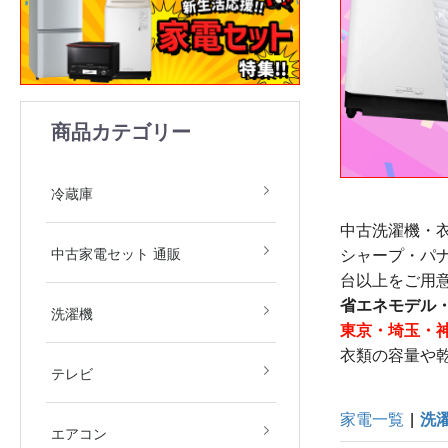
商品カテゴリー
1ドア
2ドア
3ドア
4ドア
5ドア
6ドア
冷凍庫
冷蔵庫
中古洗濯機・
中古家電2点セット(冷
中古家電3点セット(冷
中古家電4点セット(冷
中古家電5点セット（冷
中古家電セット 通販
シャープ・パ
庫・洗濯機)
庫・洗濯機・レンジ)
庫・洗濯機・レンジ・
庫・洗濯機・レンジ・
台以上をご用
飯器)
飯器・掃除機）
省エネモデル
全自動洗濯機
ドラム式洗濯機
洗濯乾燥機
衣類乾燥機
洗濯機
東京・埼玉・
衣類の容量や
デジタルテレビ
その他テレビ
4Kテレビ
テレビ
家電一覧
|
洗
地域限定商品
2.2kw(木造6畳～鉄筋9
2.5kw(木造7畳～鉄筋10
2.8kw(木造8畳～鉄筋12
エアコン