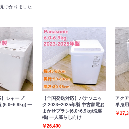
見つかりました
器
ー
応】シャープ
【全国発送対応】パナソニッ
アクア
洗濯機
冷蔵庫
家電セット
洗濯機
冷蔵庫
家電セット
洗濯機
冷蔵庫
家電セット
洗濯機
冷蔵庫
家電セット
洗濯機
冷蔵庫
家電セット
(6.0~6.9kg) 一
ク 2023~2025年製 中古家電お
単身用洗
まかせプラン(6.0~6.9kg/洗濯
￥27,3
機) 一人暮らし向け
￥26,400