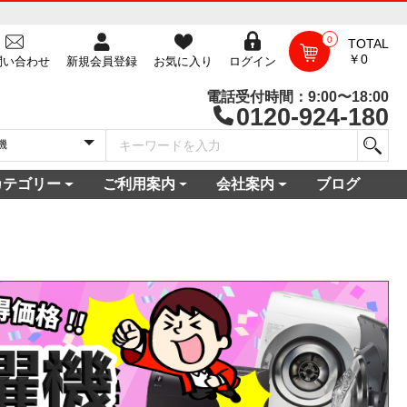
0
TOTAL
￥0
問い合わせ
新規会員登録
お気に入り
ログイン
電話受付時間：9:00〜18:00
0120-924-180
カテゴリー
ご利用案内
会社案内
ブログ
一覧
庫
電セット 通販
機
ビ
コン
・空調家電
機・食器乾燥機
家電
家電
器・カメラ
保証対象商品
尽くしセール
ご利用ガイド
ご利用規約
配送・送料について
よくある質問
新規会員登録
会員ログイン
パスワード再発行
お問い合わせ
ショップ概要
店舗一覧
プライバシーポリシー
特定商取引法に基づく表記
古物営業法に基づく表示