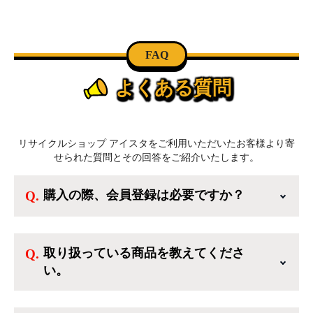
FAQ
よくある質問
リサイクルショップ アイスタをご利用いただいたお客様より寄
せられた質問とその回答をご紹介いたします。
購入の際、会員登録は必要ですか？
新規会員登録すると、お得なメルマガが届く
他、会員様限定のキャンペーンに応募すること
取り扱っている商品を教えてくださ
も出来ます。一方、登録しなくてもカートに商
い。
品を入れた後、ログインせずに「ゲスト購入」
を選択することで、会員登録なしでご購入いた
ご利用ありがとうございます。リサイクルショ
だけます。