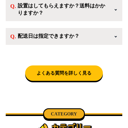
ップアイスタでは冷蔵庫、洗濯機、電子レンジ
設置はしてもらえますか？送料はかか
のような新生活を応援するような家電セットか
りますか？
ら、季節・空調家電、調理家電、生活家電ま
で、幅広く中古家電を取り扱っています。
送料は商品と別にかかり、配送地域によって料
金が異なります。設置につきましては関東圏(東
配送日は指定できますか？
京・埼玉・神奈川・千葉)において自社配送を選
択いただくことで設置料無料で承ります。それ
クロネコヤマトをご指定頂くと、購入時に配送
以外の地域では承ることができません。
日、配送時間帯を指定できます(3/20～4/10は時
間帯指定不可)。自社配送を選択いただいた場
合、弊社よりお電話にて日時決定に関するご連
絡をさせて頂きます。
よくある質問を詳しく見る
CATEGORY
カテゴリー