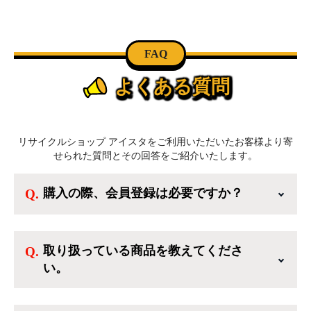
FAQ
よくある質問
リサイクルショップ アイスタをご利用いただいたお客様より寄
せられた質問とその回答をご紹介いたします。
購入の際、会員登録は必要ですか？
新規会員登録すると、お得なメルマガが届く
他、会員様限定のキャンペーンに応募すること
取り扱っている商品を教えてくださ
も出来ます。一方、登録しなくてもカートに商
い。
品を入れた後、ログインせずに「ゲスト購入」
を選択することで、会員登録なしでご購入いた
ご利用ありがとうございます。リサイクルショ
だけます。
ップアイスタでは冷蔵庫、洗濯機、電子レンジ