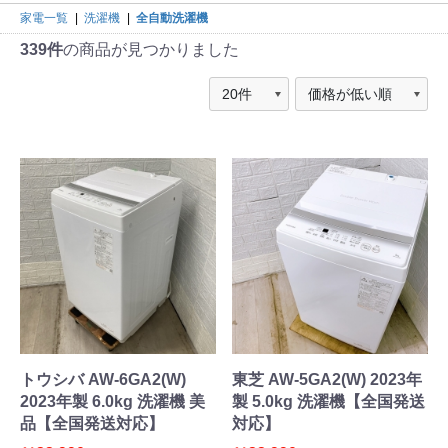
家電一覧
|
洗濯機
|
全自動洗濯機
339件
の商品が見つかりました
トウシバ AW-6GA2(W)
東芝 AW-5GA2(W) 2023年
2023年製 6.0kg 洗濯機 美
製 5.0kg 洗濯機【全国発送
品【全国発送対応】
対応】