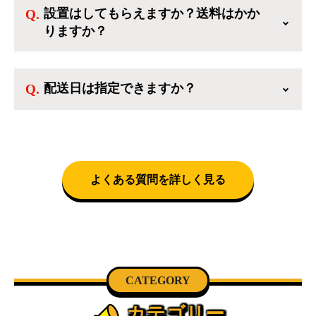
設置はしてもらえますか？送料はかか
のような新生活を応援するような家電セットか
りますか？
ら、季節・空調家電、調理家電、生活家電ま
で、幅広く中古家電を取り扱っています。
送料は商品と別にかかり、配送地域によって料
金が異なります。設置につきましては関東圏(東
配送日は指定できますか？
京・埼玉・神奈川・千葉)において自社配送を選
択いただくことで設置料無料で承ります。それ
クロネコヤマトをご指定頂くと、購入時に配送
以外の地域では承ることができません。
日、配送時間帯を指定できます(3/20～4/10は時
間帯指定不可)。自社配送を選択いただいた場
合、弊社よりお電話にて日時決定に関するご連
絡をさせて頂きます。
よくある質問を詳しく見る
CATEGORY
カテゴリー