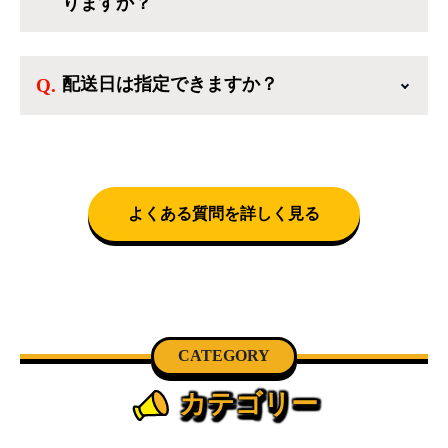
りますか？
ら、季節・空調家電、調理家電、生活家電ま
で、幅広く中古家電を取り扱っています。
送料は商品と別にかかり、配送地域によって料
金が異なります。設置につきましては関東圏(東
配送日は指定できますか？
京・埼玉・神奈川・千葉)において自社配送を選
択いただくことで設置料無料で承ります。それ
クロネコヤマトをご指定頂くと、購入時に配送
以外の地域では承ることができません。
日、配送時間帯を指定できます(3/20～4/10は時
間帯指定不可)。自社配送を選択いただいた場
合、弊社よりお電話にて日時決定に関するご連
絡をさせて頂きます。
よくある質問を詳しく見る
CATEGORY
カテゴリー