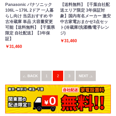
Panasonic パナソニック
【送料無料】【千葉自社配
106L～179L 2ドア 一人暮
送エリア限定 3年保証対
らし向け 当店おすすめ 中
象】国内有名メーカー 激安
古冷蔵庫 単品 大容量変更
中古家電おまかせ3点セッ
可能【送料無料】【千葉県
ト(冷蔵庫/洗濯機/電子レン
限定 自社配送】【3年保
ジ)
証】
￥31,460
￥31,460
BACK
1
2
3
NEXT