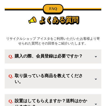
FAQ
よくある質問
リサイクルショップ アイスタをご利用いただいたお客様より寄
せられた質問とその回答をご紹介いたします。
購入の際、会員登録は必要ですか？
新規会員登録すると、お得なメルマガが届く
他、会員様限定のキャンペーンに応募すること
取り扱っている商品を教えてくださ
も出来ます。一方、登録しなくてもカートに商
い。
品を入れた後、ログインせずに「ゲスト購入」
を選択することで、会員登録なしでご購入いた
ご利用ありがとうございます。リサイクルショ
だけます。
ップアイスタでは冷蔵庫、洗濯機、電子レンジ
設置はしてもらえますか？送料はかか
のような新生活を応援するような家電セットか