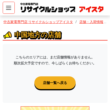
コ
ン
テ
ン
中古家電専門店 リサイクルショップアイスタ
店舗・入荷情報
ツ
へ
中国地方の店舗
ス
キ
ッ
プ
こちらのエリアには、まだ店舗情報がありません。
順次拡大予定ですので、今しばらくお待ちください。
店舗一覧へ戻る