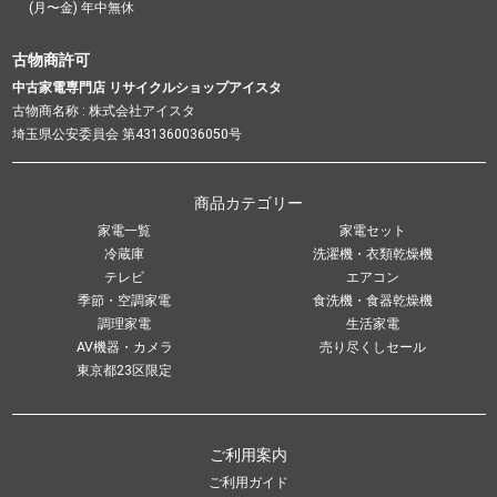
(月〜金) 年中無休
古物商許可
中古家電専門店 リサイクルショップアイスタ
古物商名称 : 株式会社アイスタ
埼玉県公安委員会 第431360036050号
商品カテゴリー
家電一覧
家電セット
冷蔵庫
洗濯機・衣類乾燥機
テレビ
エアコン
季節・空調家電
食洗機・食器乾燥機
調理家電
生活家電
AV機器・カメラ
売り尽くしセール
東京都23区限定
ご利用案内
ご利用ガイド