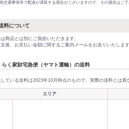
路交通事情等で配達が遅延する場合がございますので、その場合はご了
器
送料について
料は商品とは別にご負担いただきます。
注文後、お支払い金額に関するご案内メールをお送りいたしま
くらく家財宅急便（ヤマト運輸）の送料
載している送料は2023年10月時点のもので、実際の送料とは
ー
エリア
洗濯機
冷蔵庫
家電セット
洗濯機
冷蔵庫
家電セット
洗濯機
冷蔵庫
家電セット
洗濯機
冷蔵庫
家電セット
洗濯機
冷蔵庫
家電セット