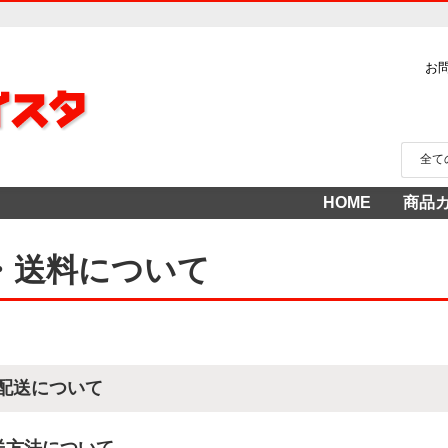
お
HOME
商品
家電
冷蔵
中古家
洗濯
テレ
エア
季節
食洗
調理
生活
AV機
3年
売り
・送料について
配送について