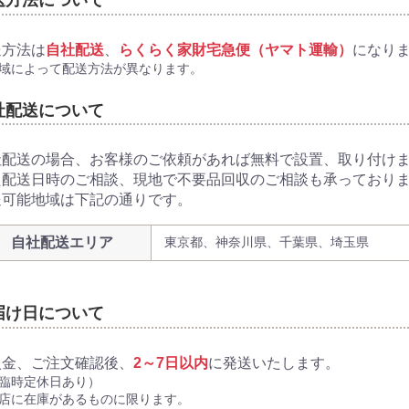
送方法について
送方法は
自社配送
、
らくらく家財宅急便（ヤマト運輸）
になり
域によって配送方法が異なります。
社配送について
社配送の場合、お客様のご依頼があれば無料で設置、取り付け
た配送日時のご相談、現地で不要品回収のご相談も承っており
送可能地域は下記の通りです。
蔵
蔵
蔵
蔵
自社配送エリア
東京都、神奈川県、千葉県、埼玉県
炊
炊
届け日について
入金、ご注文確認後、
2～7日以内
に発送いたします。
臨時定休日あり）
畳)
東京都限定商品
神奈川県限定商品
埼玉県限定商品
千葉県限定商品
店に在庫があるものに限ります。