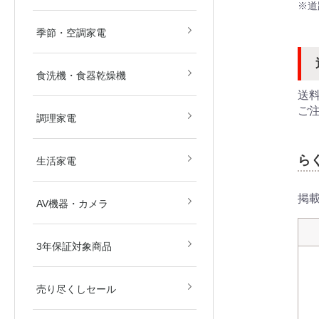
畳)
畳)
※道
空気清浄機
除湿機
扇風機
ストーブ・ヒーター
その他冷暖房・空調機
季節・空調家電
食洗機・食器乾燥機
送
ご
電子レンジ
オーブンレンジ
ガスコンロ
IHクッキングヒーター
炊飯器
その他調理家電
調理家電
ら
美容・健康家電
掃除機
生活家電
掲
ブルーレイ・HDDレコ
DVD・BDプレイヤー
カメラ
AV関連パーツ
AV機器・カメラ
ダー
東京都
埼玉県
神奈川県
千葉県
北海道
3年保証対象商品
売り尽くしセール