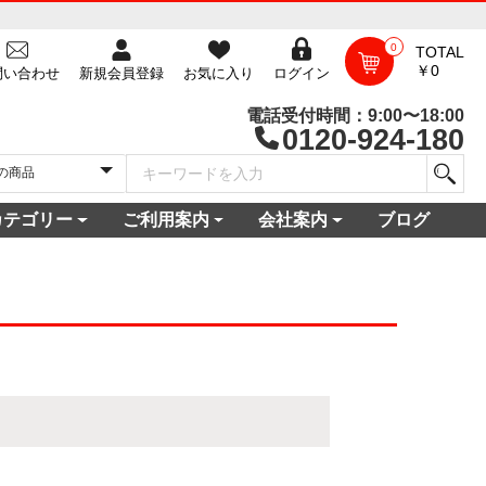
0
TOTAL
￥0
問い合わせ
新規会員登録
お気に入り
ログイン
電話受付時間：9:00〜18:00
0120-924-180
カテゴリー
ご利用案内
会社案内
ブログ
一覧
庫
電セット 通販
機
ビ
コン
・空調家電
機・食器乾燥機
家電
家電
器・カメラ
保証対象商品
尽くしセール
ご利用ガイド
ご利用規約
配送・送料について
よくある質問
新規会員登録
会員ログイン
パスワード再発行
お問い合わせ
ショップ概要
店舗一覧
プライバシーポリシー
特定商取引法に基づく表記
古物営業法に基づく表示