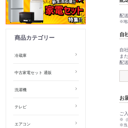
配
配
※地
自
商品カテゴリー
自
1ドア
2ドア
3ドア
4ドア
5ドア
6ドア
冷凍庫
冷蔵庫
ま
配
中古家電2点セット(冷
中古家電3点セット(冷
中古家電4点セット(冷
中古家電5点セット（冷
中古家電セット 通販
庫・洗濯機)
庫・洗濯機・レンジ)
庫・洗濯機・レンジ・
庫・洗濯機・レンジ・
飯器)
飯器・掃除機）
全自動洗濯機
ドラム式洗濯機
洗濯乾燥機
衣類乾燥機
洗濯機
お
デジタルテレビ
その他テレビ
4Kテレビ
テレビ
ご
※（
地域限定商品
2.2kw(木造6畳～鉄筋9
2.5kw(木造7畳～鉄筋10
2.8kw(木造8畳～鉄筋12
エアコン
※当