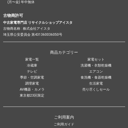
(月〜金) 年中無休
古物商許可
中古家電専門店 リサイクルショップアイスタ
古物商名称 : 株式会社アイスタ
埼玉県公安委員会 第431360036050号
商品カテゴリー
家電一覧
家電セット
冷蔵庫
洗濯機・衣類乾燥機
テレビ
エアコン
季節・空調家電
食洗機・食器乾燥機
調理家電
生活家電
AV機器・カメラ
売り尽くしセール
東京都23区限定
ご利用案内
ご利用ガイド