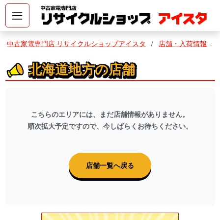
コ
ン
テ
ン
中古家電専門店 リサイクルショップアイスタ
店舗・入荷情報
ツ
へ
北海道地方の店舗
ス
キ
ッ
プ
こちらのエリアには、まだ店舗情報がありません。
順次拡大予定ですので、今しばらくお待ちください。
店舗一覧へ戻る