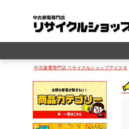
コ
ン
テ
ン
ツ
へ
ス
キ
中古家電専門店 リサイクルショップアイスタ
ッ
プ