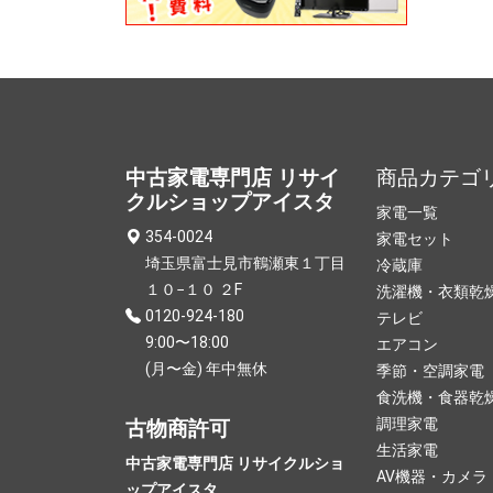
中古家電専門店 リサイ
商品カテゴ
クルショップアイスタ
家電一覧
354-0024
家電セット
埼玉県富士見市鶴瀬東１丁目
冷蔵庫
１０−１０ ２F
洗濯機・衣類乾
0120-924-180
テレビ
9:00〜18:00
エアコン
(月〜金) 年中無休
季節・空調家電
食洗機・食器乾
調理家電
古物商許可
生活家電
中古家電専門店 リサイクルショ
AV機器・カメラ
ップアイスタ