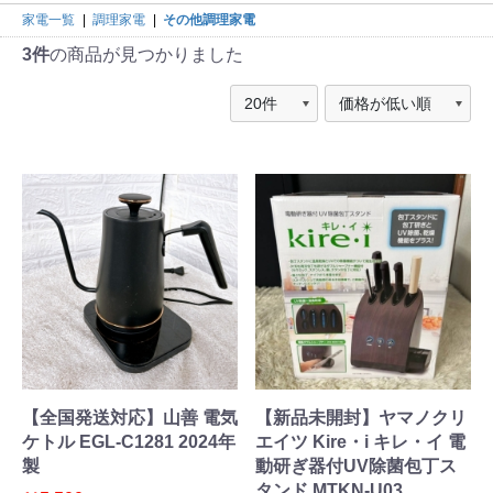
家電一覧
|
調理家電
|
その他調理家電
3件
の商品が見つかりました
【全国発送対応】山善 電気
【新品未開封】ヤマノクリ
ケトル EGL-C1281 2024年
エイツ Kire・i キレ・イ 電
製
動研ぎ器付UV除菌包丁ス
タンド MTKN-U03