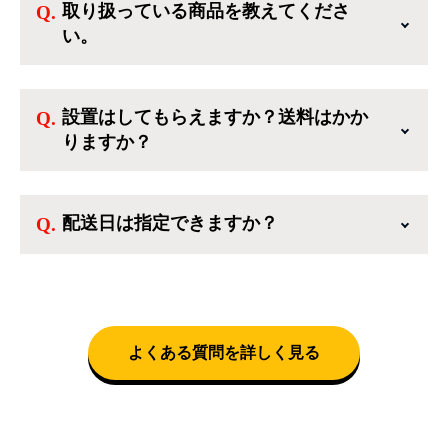
取り扱っている商品を教えてくださ
も出来ます。一方、登録しなくてもカートに商
い。
品を入れた後、ログインせずに「ゲスト購入」
を選択することで、会員登録なしでご購入いた
ご利用ありがとうございます。リサイクルショ
だけます。
ップアイスタでは冷蔵庫、洗濯機、電子レンジ
設置はしてもらえますか？送料はかか
のような新生活を応援するような家電セットか
りますか？
ら、季節・空調家電、調理家電、生活家電ま
で、幅広く中古家電を取り扱っています。
送料は商品と別にかかり、配送地域によって料
金が異なります。設置につきましては関東圏(東
配送日は指定できますか？
京・埼玉・神奈川・千葉)において自社配送を選
択いただくことで設置料無料で承ります。それ
クロネコヤマトをご指定頂くと、購入時に配送
以外の地域では承ることができません。
日、配送時間帯を指定できます(3/20～4/10は時
間帯指定不可)。自社配送を選択いただいた場
合、弊社よりお電話にて日時決定に関するご連
絡をさせて頂きます。
よくある質問を詳しく見る