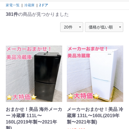
家電一覧
|
冷蔵庫
|
2ドア
381件
の商品が見つかりました
おまかせ！美品 海外メーカ
メーカーおまかせ！美品 冷
ー 冷蔵庫 111L〜
蔵庫 131L〜160L(2019年
160L(2019年製〜2021年
製〜2021年製)
製)