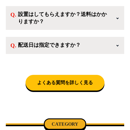
ご利用ありがとうございます。リサイクルショ
だけます。
ップアイスタでは冷蔵庫、洗濯機、電子レンジ
設置はしてもらえますか？送料はかか
のような新生活を応援するような家電セットか
りますか？
ら、季節・空調家電、調理家電、生活家電ま
で、幅広く中古家電を取り扱っています。
送料は商品と別にかかり、配送地域によって料
金が異なります。設置につきましては関東圏(東
配送日は指定できますか？
京・埼玉・神奈川・千葉)において自社配送を選
択いただくことで設置料無料で承ります。それ
クロネコヤマトをご指定頂くと、購入時に配送
以外の地域では承ることができません。
日、配送時間帯を指定できます(3/20～4/10は時
間帯指定不可)。自社配送を選択いただいた場
合、弊社よりお電話にて日時決定に関するご連
絡をさせて頂きます。
よくある質問を詳しく見る
CATEGORY