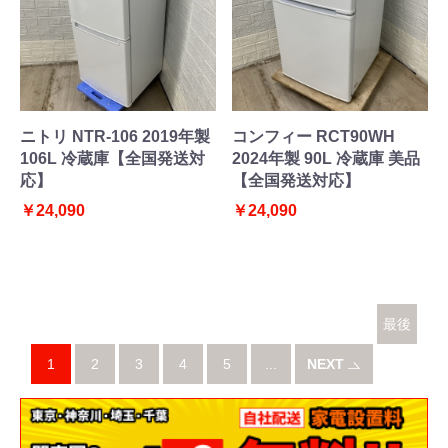
ニトリ NTR-106 2019年製
コンフィー RCT90WH
106L 冷蔵庫【全国発送対
2024年製 90L 冷蔵庫 美品
応】
【全国発送対応】
￥24,090
￥24,090
最後
1
2
3
4
5
...
NEXT
へ