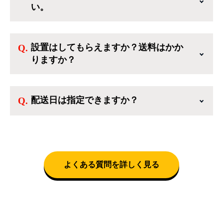
い。
品を入れた後、ログインせずに「ゲスト購入」
を選択することで、会員登録なしでご購入いた
ご利用ありがとうございます。リサイクルショ
だけます。
ップアイスタでは冷蔵庫、洗濯機、電子レンジ
設置はしてもらえますか？送料はかか
のような新生活を応援するような家電セットか
りますか？
ら、季節・空調家電、調理家電、生活家電ま
で、幅広く中古家電を取り扱っています。
送料は商品と別にかかり、配送地域によって料
金が異なります。設置につきましては関東圏(東
配送日は指定できますか？
京・埼玉・神奈川・千葉)において自社配送を選
択いただくことで設置料無料で承ります。それ
クロネコヤマトをご指定頂くと、購入時に配送
以外の地域では承ることができません。
日、配送時間帯を指定できます(3/20～4/10は時
間帯指定不可)。自社配送を選択いただいた場
合、弊社よりお電話にて日時決定に関するご連
絡をさせて頂きます。
よくある質問を詳しく見る