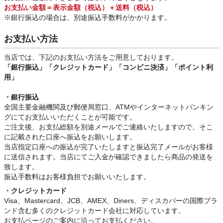
お支払い金額＝表示金額（税込）＋送料（税込）
※銀行振込
の場合は、別途振込手数料
がかかります。
お支払い方法
当店では、下記のお支払い方法をご用意しております。
「銀行振込」
「クレジットカード」「コンビニ決済」「ポイント利
用」
・銀行振込
全国主要金融機関及び郵便局窓口、ATMやインターネットバンキン
グにてお支払いいただくことが可能です。
ご注文後、お支払総額を別途メールでご連絡いたしますので、そこ
に記載された口座へ振込をお願いします。
当店指定口座への振込が完了いたしますと振込完了メールがお客様
に送信されます。当店にてご入金が確認できましたら商品の発送を
致します。
振込手数料はお客様負担でお願いいたします。
・クレジットカード
Visa、Mastercard、JCB、AMEX、Diners、ディスカバーの国際ブラ
ンド含む多くのクレジットカード会社に対応しています。
お支払ページのご案内に沿ってお支払ください。