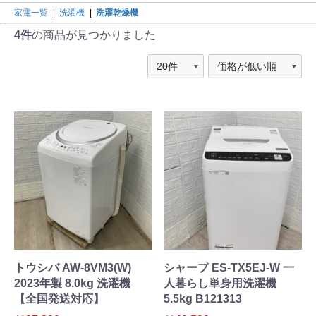
家電一覧
|
洗濯機
|
洗濯乾燥機
4件
の商品が見つかりました
トウシバ AW-8VM3(W)
シャープ ES-TX5EJ-W 一
2023年製 8.0kg 洗濯機
人暮らし単身用洗濯機
【全国発送対応】
5.5kg B121313