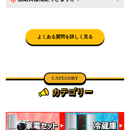
択いただくことで設置料無料で承ります。それ
クロネコヤマトをご指定頂くと、購入時に配送
以外の地域では承ることができません。
日、配送時間帯を指定できます(3/20～4/10は時
間帯指定不可)。自社配送を選択いただいた場
合、弊社よりお電話にて日時決定に関するご連
絡をさせて頂きます。
よくある質問を詳しく見る
CATEGORY
カテゴリー