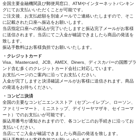
全国主要金融機関及び郵便局窓口、ATMやインターネットバンキン
グにてお支払いいただくことが可能です。
ご注文後、お支払総額を別途メールでご連絡いたしますので、そこ
に記載された口座へ振込をお願いします。
当店指定口座への振込が完了いたしますと振込完了メールがお客様
に送信されます。当店にてご入金が確認できましたら商品の発送を
致します。
振込手数料はお客様負担でお願いいたします。
・クレジットカード
Visa、Mastercard、JCB、AMEX、Diners、ディスカバーの国際ブラ
ンド含む多くのクレジットカード会社に対応しています。
お支払ページのご案内に沿ってお支払ください。
入金が完了しますと決済確認メールがお客様に送信されます。商品
の発送をお待ちください。
・コンビニ決済
全国の主要なコンビニエンスストア（セブン-イレブン、ローソン、
ファミリーマート、ミニストップ、デイリーヤマザキ、セイコーマ
ート）でのお支払いが可能です。
振込用番号が通知されますので、各コンビニのお手続きに沿ってお
支払いください。
当店にてご入金が確認できましたら商品の発送を致します。
振込手数料はお客様負担でお願いいたします。