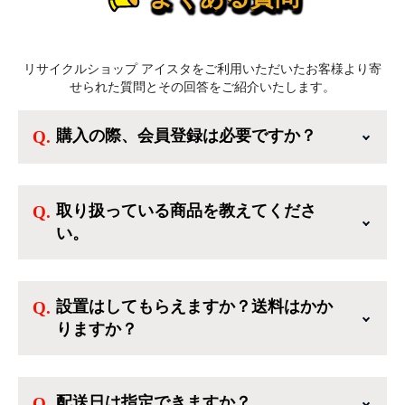
リサイクルショップ アイスタをご利用いただいたお客様より寄
せられた質問とその回答をご紹介いたします。
購入の際、会員登録は必要ですか？
新規会員登録すると、お得なメルマガが届く
他、会員様限定のキャンペーンに応募すること
取り扱っている商品を教えてくださ
も出来ます。一方、登録しなくてもカートに商
い。
品を入れた後、ログインせずに「ゲスト購入」
を選択することで、会員登録なしでご購入いた
ご利用ありがとうございます。リサイクルショ
だけます。
ップアイスタでは冷蔵庫、洗濯機、電子レンジ
設置はしてもらえますか？送料はかか
のような新生活を応援するような家電セットか
りますか？
ら、季節・空調家電、調理家電、生活家電ま
で、幅広く中古家電を取り扱っています。
送料は商品と別にかかり、配送地域によって料
金が異なります。設置につきましては関東圏(東
配送日は指定できますか？
京・埼玉・神奈川・千葉)において自社配送を選