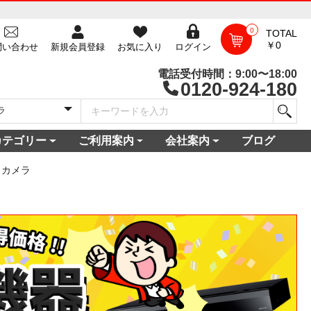
0
TOTAL
￥0
問い合わせ
新規会員登録
お気に入り
ログイン
電話受付時間：9:00〜18:00
0120-924-180
カテゴリー
ご利用案内
会社案内
ブログ
一覧
庫
電セット 通販
機
ビ
コン
・空調家電
機・食器乾燥機
家電
家電
器・カメラ
保証対象商品
尽くしセール
ご利用ガイド
ご利用規約
配送・送料について
よくある質問
新規会員登録
会員ログイン
パスワード再発行
お問い合わせ
ショップ概要
店舗一覧
プライバシーポリシー
特定商取引法に基づく表記
古物営業法に基づく表示
カメラ