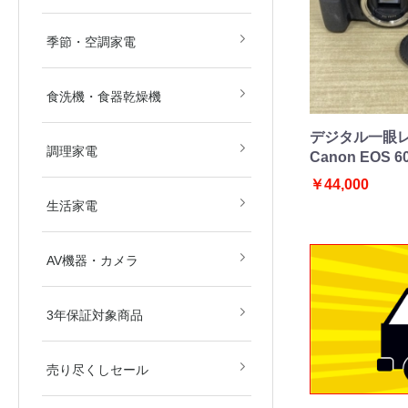
畳)
畳)
空気清浄機
除湿機
扇風機
ストーブ・ヒーター
その他冷暖房・空調機
季節・空調家電
食洗機・食器乾燥機
デジタル一眼
電子レンジ
オーブンレンジ
ガスコンロ
IHクッキングヒーター
炊飯器
その他調理家電
調理家電
Canon EOS 6
￥44,000
美容・健康家電
掃除機
生活家電
ブルーレイ・HDDレコ
DVD・BDプレイヤー
カメラ
AV関連パーツ
AV機器・カメラ
ダー
東京都
埼玉県
神奈川県
千葉県
北海道
3年保証対象商品
売り尽くしセール