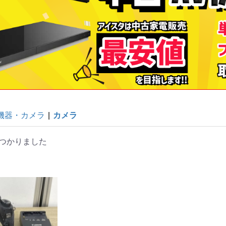
V機器・カメラ
|
カメラ
蔵
蔵
蔵
蔵
炊
炊
つかりました
畳)
東京都限定商品
神奈川県限定商品
埼玉県限定商品
千葉県限定商品