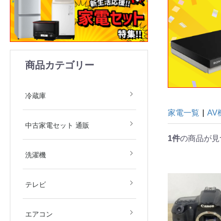
商品カテゴリー
1ドア
2ドア
3ドア
4ドア
5ドア
6ドア
冷凍庫
冷蔵庫
家電一覧
|
A
中古家電2点セット(冷
中古家電3点セット(冷
中古家電4点セット(冷
中古家電5点セット（冷
中古家電セット 通販
庫・洗濯機)
庫・洗濯機・レンジ)
庫・洗濯機・レンジ・
庫・洗濯機・レンジ・
1件
の商品が見
飯器)
飯器・掃除機）
全自動洗濯機
ドラム式洗濯機
洗濯乾燥機
衣類乾燥機
洗濯機
デジタルテレビ
その他テレビ
4Kテレビ
テレビ
地域限定商品
2.2kw(木造6畳～鉄筋9
2.5kw(木造7畳～鉄筋10
2.8kw(木造8畳～鉄筋12
エアコン