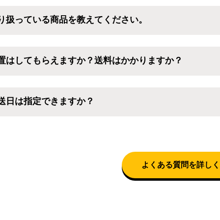
なくてもカートに商品を入れた後、ログインせずに「ゲスト購
り扱っている商品を教えてください。
けます。
利用ありがとうございます。リサイクルショップアイスタでは
るような家電セットから、季節・空調家電、調理家電、生活家
置はしてもらえますか？送料はかかりますか？
料は商品と別にかかり、配送地域によって料金が異なります。
葉)において自社配送を選択いただくことで設置料無料で承り
送日は指定できますか？
ロネコヤマトをご指定頂くと、購入時に配送日、配送時間帯を指定で
送を選択いただいた場合、弊社よりお電話にて日時決定に関す
よくある質問を詳しく