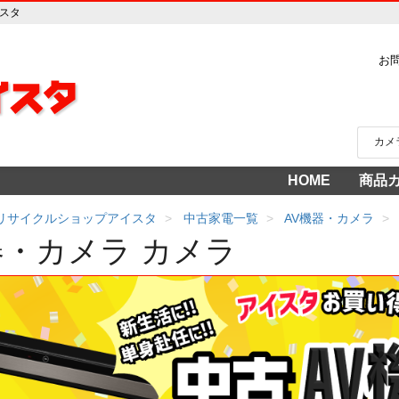
イスタ
お
HOME
商品
家電
冷蔵
中古家
洗濯
テレ
エア
季節
食洗
調理
生活
AV機
3年
売り
 リサイクルショップアイスタ
中古家電一覧
AV機器・カメラ
器・カメラ
カメラ