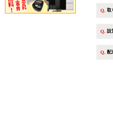
し
取
だ
ご
す
設
送
千
配
ク
配