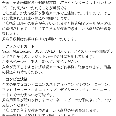
全国主要金融機関及び郵便局窓口、ATMやインターネットバンキン
グにてお支払いいただくことが可能です。
ご注文後、お支払総額を別途メールでご連絡いたしますので、そこ
に記載された口座へ振込をお願いします。
当店指定口座への振込が完了いたしますと振込完了メールがお客様
に送信されます。当店にてご入金が確認できましたら商品の発送を
致します。
振込手数料はお客様負担でお願いいたします。
・クレジットカード
Visa、Mastercard、JCB、AMEX、Diners、ディスカバーの国際ブラ
ンド含む多くのクレジットカード会社に対応しています。
お支払ページのご案内に沿ってお支払ください。
入金が完了しますと決済確認メールがお客様に送信されます。商品
の発送をお待ちください。
・コンビニ決済
全国の主要なコンビニエンスストア（セブン-イレブン、ローソン、
ファミリーマート、ミニストップ、デイリーヤマザキ、セイコーマ
ート）でのお支払いが可能です。
振込用番号が通知されますので、各コンビニのお手続きに沿ってお
支払いください。
当店にてご入金が確認できましたら商品の発送を致します。
振込手数料はお客様負担でお願いいたします。