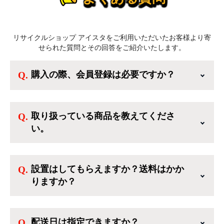
リサイクルショップ アイスタをご利用いただいたお客様より寄
せられた質問とその回答をご紹介いたします。
購入の際、会員登録は必要ですか？
新規会員登録すると、お得なメルマガが届く
他、会員様限定のキャンペーンに応募すること
取り扱っている商品を教えてくださ
も出来ます。一方、登録しなくてもカートに商
い。
品を入れた後、ログインせずに「ゲスト購入」
を選択することで、会員登録なしでご購入いた
ご利用ありがとうございます。リサイクルショ
だけます。
ップアイスタでは冷蔵庫、洗濯機、電子レンジ
設置はしてもらえますか？送料はかか
のような新生活を応援するような家電セットか
りますか？
ら、季節・空調家電、調理家電、生活家電ま
で、幅広く中古家電を取り扱っています。
送料は商品と別にかかり、配送地域によって料
金が異なります。設置につきましては関東圏(東
配送日は指定できますか？
京・埼玉・神奈川・千葉)において自社配送を選