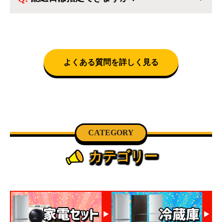
択いただくことで設置料無料で承ります。それ
クロネコヤマトをご指定頂くと、購入時に配送
以外の地域では承ることができません。
日、配送時間帯を指定できます(3/20～4/10は時
間帯指定不可)。自社配送を選択いただいた場
合、弊社よりお電話にて日時決定に関するご連
絡をさせて頂きます。
よくある質問を詳しく見る
CATEGORY
カテゴリー