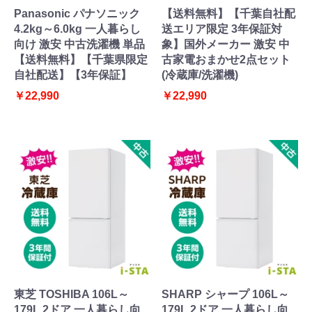
Panasonic パナソニック
【送料無料】【千葉自社配
4.2kg～6.0kg 一人暮らし
送エリア限定 3年保証対
向け 激安 中古洗濯機 単品
象】国外メーカー 激安 中
【送料無料】【千葉県限定
古家電おまかせ2点セット
自社配送】【3年保証】
(冷蔵庫/洗濯機)
￥22,990
￥22,990
東芝 TOSHIBA 106L～
SHARP シャープ 106L～
179L 2ドア 一人暮らし向
179L 2ドア 一人暮らし向