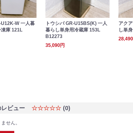
-U12K-W 一人暮
トウシバ GR-U15BS(K) 一人
アクア 
庫 121L
暮らし単身用冷蔵庫 153L
し単身用
B12273
28,49
35,090円
のレビュー
☆☆☆☆☆
(0)
りません。