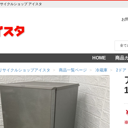
店 リサイクルショップ アイスタ
お
HOME
商品
家電
冷蔵
中古家
洗濯
テレ
エア
季節
食洗
調理
生活
AV機
3年
売り
 リサイクルショップアイスタ
商品一覧ページ
冷蔵庫
2ドア