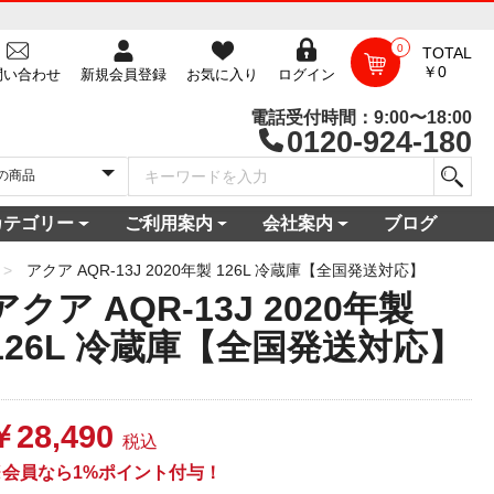
0
TOTAL
￥0
問い合わせ
新規会員登録
お気に入り
ログイン
電話受付時間：9:00〜18:00
0120-924-180
カテゴリー
ご利用案内
会社案内
ブログ
一覧
庫
電セット 通販
機
ビ
コン
・空調家電
機・食器乾燥機
家電
家電
器・カメラ
保証対象商品
尽くしセール
ご利用ガイド
ご利用規約
配送・送料について
よくある質問
新規会員登録
会員ログイン
パスワード再発行
お問い合わせ
ショップ概要
店舗一覧
プライバシーポリシー
特定商取引法に基づく表記
古物営業法に基づく表示
アクア AQR-13J 2020年製 126L 冷蔵庫【全国発送対応】
アクア AQR-13J 2020年製
126L 冷蔵庫【全国発送対応】
￥28,490
税込
※会員なら1%ポイント付与！