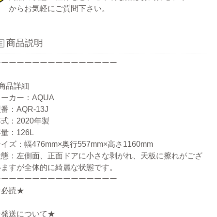
からお気軽にご質問下さい。
商品説明
ーーーーーーーーーーーーーーーー
●商品詳細
ーカー：AQUA
番：AQR-13J
式：2020年製
量：126L
イズ：幅476mm×奥行557mm×高さ1160mm
状態：左側面、正面ドアに小さな剥がれ、天板に擦れがござ
いますが全体的に綺麗な状態です。
ーーーーーーーーーーーーーーーー
★必読★
★発送について★