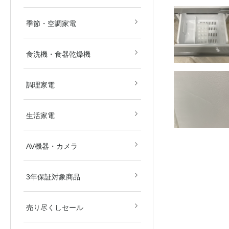
畳)
畳)
空気清浄機
除湿機
扇風機
ストーブ・ヒーター
その他冷暖房・空調機
季節・空調家電
食洗機・食器乾燥機
電子レンジ
オーブンレンジ
ガスコンロ
IHクッキングヒーター
炊飯器
その他調理家電
調理家電
美容・健康家電
掃除機
生活家電
ブルーレイ・HDDレコ
DVD・BDプレイヤー
カメラ
AV関連パーツ
AV機器・カメラ
ダー
東京都
埼玉県
神奈川県
千葉県
北海道
3年保証対象商品
売り尽くしセール