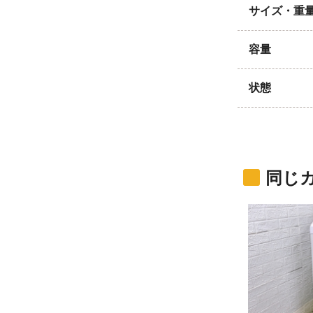
サイズ・重
容量
状態
同じ