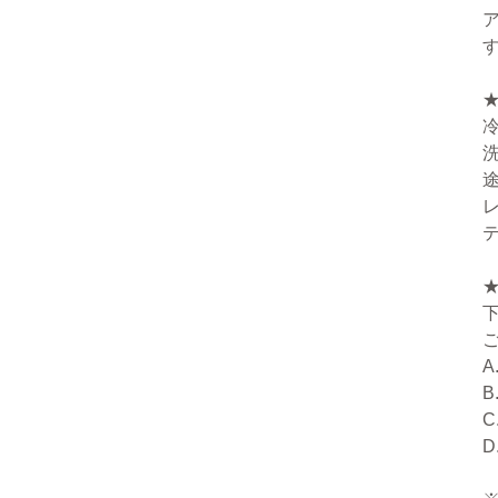
A
B
C
D