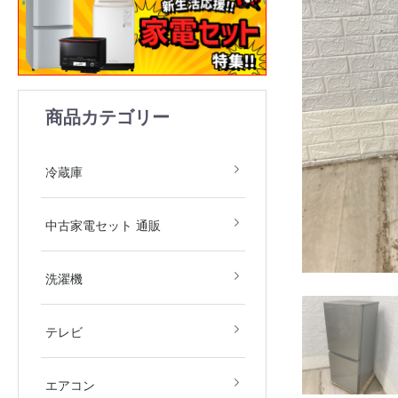
商品カテゴリー
1ドア
2ドア
3ドア
4ドア
5ドア
6ドア
冷凍庫
冷蔵庫
中古家電2点セット(冷
中古家電3点セット(冷
中古家電4点セット(冷
中古家電5点セット（冷
中古家電セット 通販
庫・洗濯機)
庫・洗濯機・レンジ)
庫・洗濯機・レンジ・
庫・洗濯機・レンジ・
飯器)
飯器・掃除機）
全自動洗濯機
ドラム式洗濯機
洗濯乾燥機
衣類乾燥機
洗濯機
デジタルテレビ
その他テレビ
4Kテレビ
テレビ
地域限定商品
2.2kw(木造6畳～鉄筋9
2.5kw(木造7畳～鉄筋10
2.8kw(木造8畳～鉄筋12
エアコン