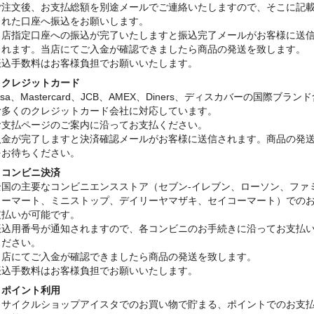
ご注文後、お支払総額を別途メールでご連絡いたしますので、そこに記
された口座へ振込をお願いします。
当店指定口座への振込が完了いたしますと振込完了メールがお客様に送
されます。当店にてご入金が確認できましたら商品の発送を致します。
振込手数料はお客様負担でお願いいたします。
・クレジットカード
isa、Mastercard、JCB、AMEX、Diners、ディスカバーの国際ブラン
む多くのクレジットカード会社に対応しています。
お支払ページのご案内に沿ってお支払ください。
入金が完了しますと決済確認メールがお客様に送信されます。商品の発
をお待ちください。
・コンビニ決済
全国の主要なコンビニエンスストア（セブン-イレブン、ローソン、ファ
リーマート、ミニストップ、デイリーヤマザキ、セイコーマート）での
支払いが可能です。
振込用番号が通知されますので、各コンビニのお手続きに沿ってお支払
ください。
当店にてご入金が確認できましたら商品の発送を致します。
振込手数料はお客様負担でお願いいたします。
・ポイント利用
リサイクルショップアイスタでのお買い物で貯まる、ポイントでのお支