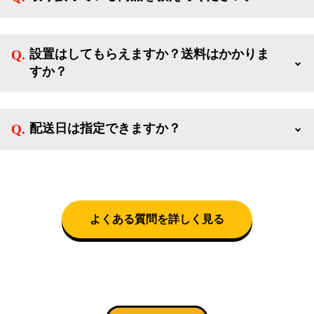
ンせずに「ゲスト購入」を選択することで、会員登録
ご利用ありがとうございます。リサイクルショップア
なしでご購入いただけます。
イスタでは冷蔵庫、洗濯機、電子レンジのような新生
設置はしてもらえますか？送料はかかりま
活を応援するような家電セットから、季節・空調家
すか？
電、調理家電、生活家電まで、幅広く中古家電を取り
扱っています。
送料は商品と別にかかり、配送地域によって料金が異
なります。設置につきましては関東圏(東京・埼玉・
配送日は指定できますか？
神奈川・千葉)において自社配送を選択いただくこと
で設置料無料で承ります。それ以外の地域では承るこ
クロネコヤマトをご指定頂くと、購入時に配送日、配
とができません。
送時間帯を指定できます(3/20～4/10は時間帯指定不
可)。自社配送を選択いただいた場合、弊社よりお電
話にて日時決定に関するご連絡をさせて頂きます。
よくある質問を詳しく見る