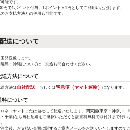
が可能です。
100円で1ポイント付与。1ポイント＝1円としてご利用いただけます。
他のお支払方法との併用も可能です。
配送について
全国発送致します。
※離島・沖縄については、別途お問合わせください。
配送方法について
自社配送
宅急便（ヤマト運輸）
配送方法は
、もしくは
になります。
送料について
クロネコヤマトまたは自社にて配送いたします。関東圏(東京・神奈川・
玉・千葉)なら自社配送をご選択いただくと設置料無料で取付けまで行い
す。
ご注文後、お支払い金額に関するご案内メールをお送りいたしますので