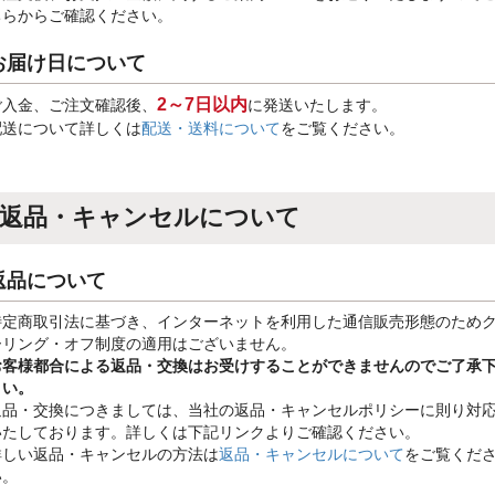
ちらからご確認ください。
お届け日について
2～7日以内
ご入金、ご注文確認後、
に発送いたします。
配送について詳しくは
配送・送料について
をご覧ください。
返品・キャンセルについて
返品について
特定商取引法に基づき、インターネットを利用した通信販売形態のため
ーリング・オフ制度の適用はございません。
お客様都合による返品・交換はお受けすることができませんのでご了承
さい。
返品・交換につきましては、当社の返品・キャンセルポリシーに則り対
いたしております。詳しくは下記リンクよりご確認ください。
詳しい返品・キャンセルの方法は
返品・キャンセルについて
をご覧くだ
い。