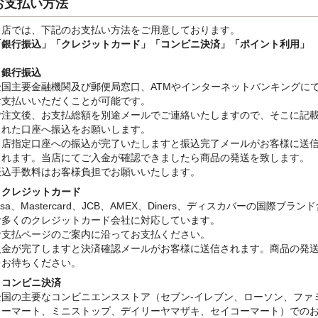
お支払い方法
当店では、下記のお支払い方法をご用意しております。
「銀行振込」
「クレジットカード」「コンビニ決済」「ポイント利用」
・銀行振込
全国主要金融機関及び郵便局窓口、ATMやインターネットバンキングに
お支払いいただくことが可能です。
ご注文後、お支払総額を別途メールでご連絡いたしますので、そこに記
された口座へ振込をお願いします。
当店指定口座への振込が完了いたしますと振込完了メールがお客様に送
されます。当店にてご入金が確認できましたら商品の発送を致します。
振込手数料はお客様負担でお願いいたします。
・クレジットカード
isa、Mastercard、JCB、AMEX、Diners、ディスカバーの国際ブラン
む多くのクレジットカード会社に対応しています。
お支払ページのご案内に沿ってお支払ください。
入金が完了しますと決済確認メールがお客様に送信されます。商品の発
をお待ちください。
・コンビニ決済
全国の主要なコンビニエンスストア（セブン-イレブン、ローソン、ファ
リーマート、ミニストップ、デイリーヤマザキ、セイコーマート）での