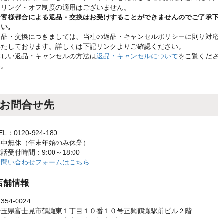
ーリング・オフ制度の適用はございません。
お客様都合による返品・交換はお受けすることができませんのでご了承
さい。
返品・交換につきましては、当社の返品・キャンセルポリシーに則り対
いたしております。詳しくは下記リンクよりご確認ください。
詳しい返品・キャンセルの方法は
返品・キャンセルについて
をご覧くだ
い。
お問合せ先
EL：0120-924-180
年中無休（年末年始のみ休業）
話受付時間：9:00～18:00
お問い合わせフォームはこちら
店舗情報
354-0024
埼玉県富士見市鶴瀬東１丁目１０番１０号正興鶴瀬駅前ビル２階