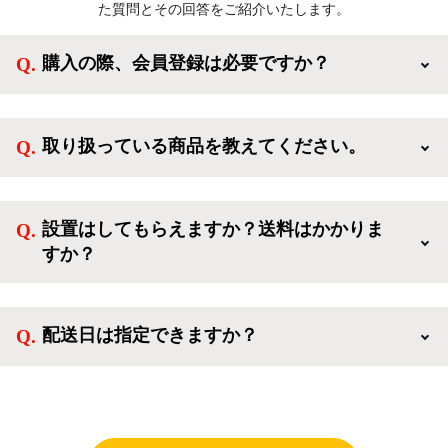
た質問とその回答をご紹介いたします。
購入の際、会員登録は必要ですか？
新規会員登録すると、お得なメルマガが届く他、会員
様限定のキャンペーンに応募することも出来ます。一
取り扱っている商品を教えてください。
方、登録しなくてもカートに商品を入れた後、ログイ
ンせずに「ゲスト購入」を選択することで、会員登録
ご利用ありがとうございます。リサイクルショップア
なしでご購入いただけます。
イスタでは冷蔵庫、洗濯機、電子レンジのような新生
設置はしてもらえますか？送料はかかりま
活を応援するような家電セットから、季節・空調家
すか？
電、調理家電、生活家電まで、幅広く中古家電を取り
扱っています。
送料は商品と別にかかり、配送地域によって料金が異
なります。設置につきましては関東圏(東京・埼玉・
配送日は指定できますか？
神奈川・千葉)において自社配送を選択いただくこと
で設置料無料で承ります。それ以外の地域では承るこ
クロネコヤマトをご指定頂くと、購入時に配送日、配
とができません。
送時間帯を指定できます(3/20～4/10は時間帯指定不
可)。自社配送を選択いただいた場合、弊社よりお電
話にて日時決定に関するご連絡をさせて頂きます。