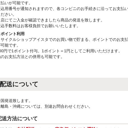
支払いが可能です。
振込用番号が通知されますので、各コンビニのお手続きに沿ってお支払
ください。
当店にてご入金が確認できましたら商品の発送を致します。
振込手数料はお客様負担でお願いいたします。
・ポイント利用
リサイクルショップアイスタでのお買い物で貯まる、ポイントでのお支
が可能です。
100円で1ポイント付与。1ポイント＝1円としてご利用いただけます。
他のお支払方法との併用も可能です。
配送について
全国発送致します。
※離島・沖縄については、別途お問合わせください。
配送方法について