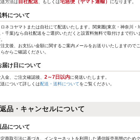
自社配送
宅急便（ヤマト運輸）
配送方法は
、もしくは
になります。
送料について
クロネコヤマトまたは自社にて配送いたします。関東圏(東京・神奈川・
玉・千葉)なら自社配送をご選択いただくと設置料無料で取付けまで行い
す。
ご注文後、お支払い金額に関するご案内メールをお送りいたしますので
ちらからご確認ください。
お届け日について
2～7日以内
ご入金、ご注文確認後、
に発送いたします。
配送について詳しくは
配送・送料について
をご覧ください。
返品・キャンセルについて
返品について
特定商取引法に基づき、インターネットを利用した通信販売形態のため