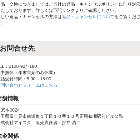
返品・交換につきましては、当社の返品・キャンセルポリシーに則り対
いたしております。詳しくは下記リンクよりご確認ください。
詳しい返品・キャンセルの方法は
返品・キャンセルについて
をご覧くだ
い。
お問合せ先
EL：0120-924-180
年中無休（年末年始のみ休業）
話受付時間：9:00～18:00
お問い合わせフォームはこちら
店舗情報
354-0024
埼玉県富士見市鶴瀬東１丁目１０番１０号正興鶴瀬駅前ビル２階
株式会社アイスタ 販売責任者：押立 浩二
法令関係