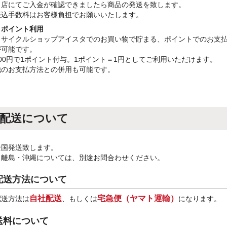
当店にてご入金が確認できましたら商品の発送を致します。
振込手数料はお客様負担でお願いいたします。
・ポイント利用
リサイクルショップアイスタでのお買い物で貯まる、ポイントでのお支
が可能です。
100円で1ポイント付与。1ポイント＝1円としてご利用いただけます。
他のお支払方法との併用も可能です。
配送について
全国発送致します。
※離島・沖縄については、別途お問合わせください。
配送方法について
自社配送
宅急便（ヤマト運輸）
配送方法は
、もしくは
になります。
送料について