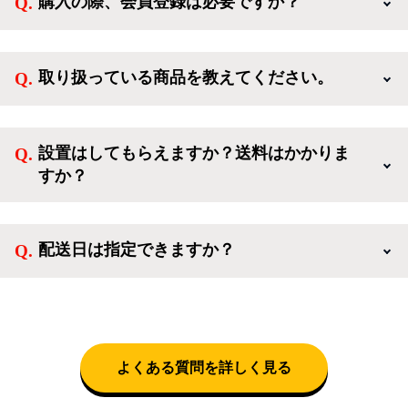
購入の際、会員登録は必要ですか？
新規会員登録すると、お得なメルマガが届く他、会員
様限定のキャンペーンに応募することも出来ます。一
取り扱っている商品を教えてください。
方、登録しなくてもカートに商品を入れた後、ログイ
ンせずに「ゲスト購入」を選択することで、会員登録
ご利用ありがとうございます。リサイクルショップア
なしでご購入いただけます。
イスタでは冷蔵庫、洗濯機、電子レンジのような新生
設置はしてもらえますか？送料はかかりま
活を応援するような家電セットから、季節・空調家
すか？
電、調理家電、生活家電まで、幅広く中古家電を取り
扱っています。
送料は商品と別にかかり、配送地域によって料金が異
なります。設置につきましては関東圏(東京・埼玉・
配送日は指定できますか？
神奈川・千葉)において自社配送を選択いただくこと
で設置料無料で承ります。それ以外の地域では承るこ
クロネコヤマトをご指定頂くと、購入時に配送日、配
とができません。
送時間帯を指定できます(3/20～4/10は時間帯指定不
可)。自社配送を選択いただいた場合、弊社よりお電
話にて日時決定に関するご連絡をさせて頂きます。
よくある質問を詳しく見る