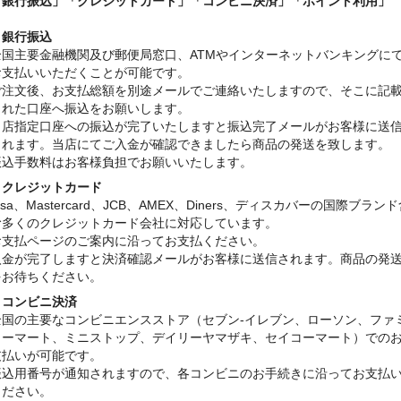
「銀行振込」
「クレジットカード」「コンビニ決済」「ポイント利用」
・銀行振込
全国主要金融機関及び郵便局窓口、ATMやインターネットバンキングに
お支払いいただくことが可能です。
ご注文後、お支払総額を別途メールでご連絡いたしますので、そこに記
された口座へ振込をお願いします。
当店指定口座への振込が完了いたしますと振込完了メールがお客様に送
されます。当店にてご入金が確認できましたら商品の発送を致します。
振込手数料はお客様負担でお願いいたします。
・クレジットカード
isa、Mastercard、JCB、AMEX、Diners、ディスカバーの国際ブラン
む多くのクレジットカード会社に対応しています。
お支払ページのご案内に沿ってお支払ください。
入金が完了しますと決済確認メールがお客様に送信されます。商品の発
をお待ちください。
・コンビニ決済
全国の主要なコンビニエンスストア（セブン-イレブン、ローソン、ファ
リーマート、ミニストップ、デイリーヤマザキ、セイコーマート）での
支払いが可能です。
振込用番号が通知されますので、各コンビニのお手続きに沿ってお支払
ください。