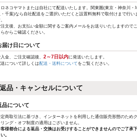
クロネコヤマトまたは自社にて配送いたします。関東圏(東京・神奈川・
玉・千葉)なら自社配送をご選択いただくと設置料無料で取付けまで行い
す。
ご注文後、お支払い金額に関するご案内メールをお送りいたしますので
ちらからご確認ください。
お届け日について
2～7日以内
ご入金、ご注文確認後、
に発送いたします。
配送について詳しくは
配送・送料について
をご覧ください。
返品・キャンセルについて
返品について
特定商取引法に基づき、インターネットを利用した通信販売形態のため
ーリング・オフ制度の適用はございません。
お客様都合による返品・交換はお受けすることができませんのでご了承
さい。