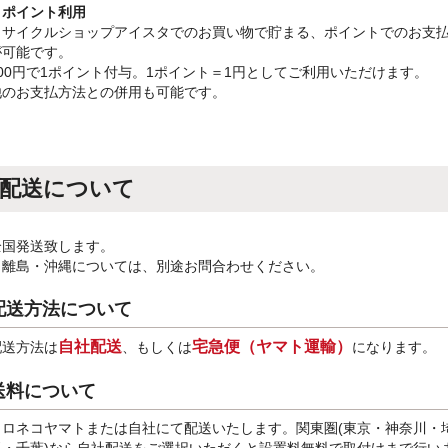
・ポイント利用
リサイクルショップアイスタでのお買い物で貯まる、ポイントでのお支
が可能です。
100円で1ポイント付与。1ポイント＝1円としてご利用いただけます。
他のお支払方法との併用も可能です。
配送について
全国発送致します。
※離島・沖縄については、別途お問合わせください。
配送方法について
自社配送
宅急便（ヤマト運輸）
配送方法は
、もしくは
になります。
送料について
クロネコヤマトまたは自社にて配送いたします。関東圏(東京・神奈川・