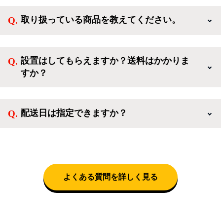
様限定のキャンペーンに応募することも出来ます。一
取り扱っている商品を教えてください。
方、登録しなくてもカートに商品を入れた後、ログイ
ンせずに「ゲスト購入」を選択することで、会員登録
ご利用ありがとうございます。リサイクルショップア
なしでご購入いただけます。
イスタでは冷蔵庫、洗濯機、電子レンジのような新生
設置はしてもらえますか？送料はかかりま
活を応援するような家電セットから、季節・空調家
すか？
電、調理家電、生活家電まで、幅広く中古家電を取り
扱っています。
送料は商品と別にかかり、配送地域によって料金が異
なります。設置につきましては関東圏(東京・埼玉・
配送日は指定できますか？
神奈川・千葉)において自社配送を選択いただくこと
で設置料無料で承ります。それ以外の地域では承るこ
クロネコヤマトをご指定頂くと、購入時に配送日、配
とができません。
送時間帯を指定できます(3/20～4/10は時間帯指定不
可)。自社配送を選択いただいた場合、弊社よりお電
話にて日時決定に関するご連絡をさせて頂きます。
よくある質問を詳しく見る