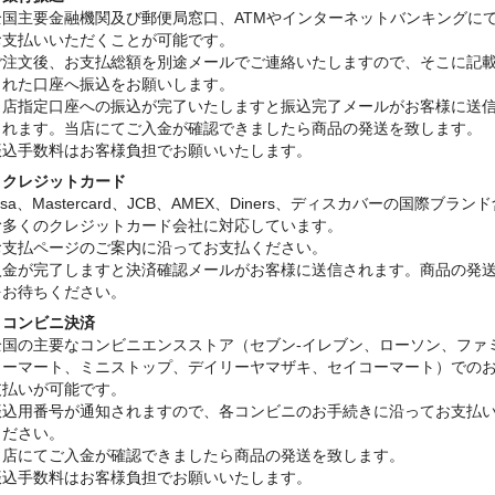
全国主要金融機関及び郵便局窓口、ATMやインターネットバンキングに
お支払いいただくことが可能です。
ご注文後、お支払総額を別途メールでご連絡いたしますので、そこに記
された口座へ振込をお願いします。
当店指定口座への振込が完了いたしますと振込完了メールがお客様に送
されます。当店にてご入金が確認できましたら商品の発送を致します。
振込手数料はお客様負担でお願いいたします。
・クレジットカード
isa、Mastercard、JCB、AMEX、Diners、ディスカバーの国際ブラン
む多くのクレジットカード会社に対応しています。
お支払ページのご案内に沿ってお支払ください。
入金が完了しますと決済確認メールがお客様に送信されます。商品の発
をお待ちください。
・コンビニ決済
全国の主要なコンビニエンスストア（セブン-イレブン、ローソン、ファ
リーマート、ミニストップ、デイリーヤマザキ、セイコーマート）での
支払いが可能です。
振込用番号が通知されますので、各コンビニのお手続きに沿ってお支払
ください。
当店にてご入金が確認できましたら商品の発送を致します。
振込手数料はお客様負担でお願いいたします。