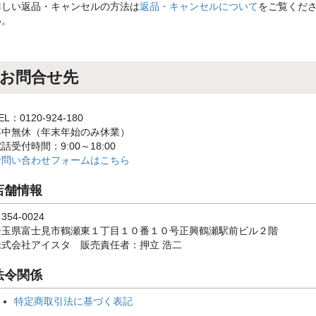
詳しい返品・キャンセルの方法は
返品・キャンセルについて
をご覧くだ
い。
お問合せ先
EL：0120-924-180
年中無休（年末年始のみ休業）
話受付時間：9:00～18:00
お問い合わせフォームはこちら
店舗情報
354-0024
埼玉県富士見市鶴瀬東１丁目１０番１０号正興鶴瀬駅前ビル２階
株式会社アイスタ 販売責任者：押立 浩二
法令関係
特定商取引法に基づく表記