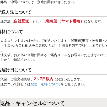
※離島・沖縄については、別途お問合わせください。
配送方法について
自社配送
宅急便（ヤマト運輸）
配送方法は
、もしくは
になります。
送料について
クロネコヤマトまたは自社にて配送いたします。関東圏(東京・神奈川・
玉・千葉)なら自社配送をご選択いただくと設置料無料で取付けまで行い
す。
ご注文後、お支払い金額に関するご案内メールをお送りいたしますので
ちらからご確認ください。
お届け日について
2～7日以内
ご入金、ご注文確認後、
に発送いたします。
配送について詳しくは
配送・送料について
をご覧ください。
返品・キャンセルについて