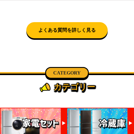
クロネコヤマトをご指定頂くと、購入時に配送日、配
とができません。
送時間帯を指定できます(3/20～4/10は時間帯指定不
可)。自社配送を選択いただいた場合、弊社よりお電
話にて日時決定に関するご連絡をさせて頂きます。
よくある質問を詳しく見る
CATEGORY
カテゴリー