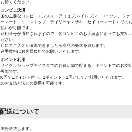
をお待ちください。
・コンビニ決済
全国の主要なコンビニエンスストア（セブン-イレブン、ローソン、ファ
リーマート、ミニストップ、デイリーヤマザキ、セイコーマート）での
支払いが可能です。
振込用番号が通知されますので、各コンビニのお手続きに沿ってお支払
ください。
当店にてご入金が確認できましたら商品の発送を致します。
振込手数料はお客様負担でお願いいたします。
・ポイント利用
リサイクルショップアイスタでのお買い物で貯まる、ポイントでのお支
が可能です。
100円で1ポイント付与。1ポイント＝1円としてご利用いただけます。
他のお支払方法との併用も可能です。
配送について
全国発送致します。