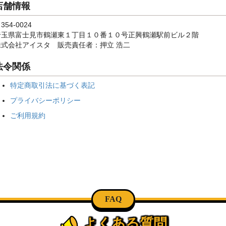
店舗情報
354-0024
埼玉県富士見市鶴瀬東１丁目１０番１０号正興鶴瀬駅前ビル２階
株式会社アイスタ 販売責任者：押立 浩二
法令関係
特定商取引法に基づく表記
プライバシーポリシー
ご利用規約
FAQ
よくある質問