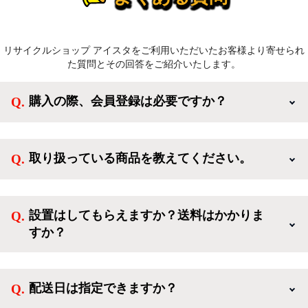
リサイクルショップ アイスタをご利用いただいたお客様より寄せられ
た質問とその回答をご紹介いたします。
購入の際、会員登録は必要ですか？
新規会員登録すると、お得なメルマガが届く他、会員
様限定のキャンペーンに応募することも出来ます。一
取り扱っている商品を教えてください。
方、登録しなくてもカートに商品を入れた後、ログイ
ンせずに「ゲスト購入」を選択することで、会員登録
ご利用ありがとうございます。リサイクルショップア
なしでご購入いただけます。
イスタでは冷蔵庫、洗濯機、電子レンジのような新生
設置はしてもらえますか？送料はかかりま
活を応援するような家電セットから、季節・空調家
すか？
電、調理家電、生活家電まで、幅広く中古家電を取り
扱っています。
送料は商品と別にかかり、配送地域によって料金が異
なります。設置につきましては関東圏(東京・埼玉・
配送日は指定できますか？
神奈川・千葉)において自社配送を選択いただくこと
で設置料無料で承ります。それ以外の地域では承るこ