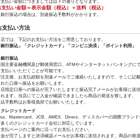
お支払い金額につきましては以下の通りとなります。
お支払い金額＝表示金額（税込）＋送料（税込）
※銀行振込
の場合は、別途振込手数料
がかかります。
お支払い方法
当店では、下記のお支払い方法をご用意しております。
「銀行振込」
「クレジットカード」「コンビニ決済」「ポイント利用」
・銀行振込
全国主要金融機関及び郵便局窓口、ATMやインターネットバンキングに
お支払いいただくことが可能です。
ご注文後、お支払総額を別途メールでご連絡いたしますので、そこに記
された口座へ振込をお願いします。
当店指定口座への振込が完了いたしますと振込完了メールがお客様に送
されます。当店にてご入金が確認できましたら商品の発送を致します。
振込手数料はお客様負担でお願いいたします。
・クレジットカード
isa、Mastercard、JCB、AMEX、Diners、ディスカバーの国際ブラン
む多くのクレジットカード会社に対応しています。
お支払ページのご案内に沿ってお支払ください。
入金が完了しますと決済確認メールがお客様に送信されます。商品の発