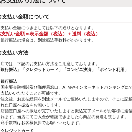
お支払い方法について
お支払い金額について
お支払い金額につきましては以下の通りとなります。
お支払い金額＝表示金額（税込）＋送料（税込）
※銀行振込
の場合は、別途振込手数料
がかかります。
お支払い方法
当店では、下記のお支払い方法をご用意しております。
「銀行振込」
「クレジットカード」「コンビニ決済」「ポイント利用」
・銀行振込
全国主要金融機関及び郵便局窓口、ATMやインターネットバンキングに
お支払いいただくことが可能です。
ご注文後、お支払総額を別途メールでご連絡いたしますので、そこに記
された口座へ振込をお願いします。
当店指定口座への振込が完了いたしますと振込完了メールがお客様に送
されます。当店にてご入金が確認できましたら商品の発送を致します。
振込手数料はお客様負担でお願いいたします。
・クレジットカード