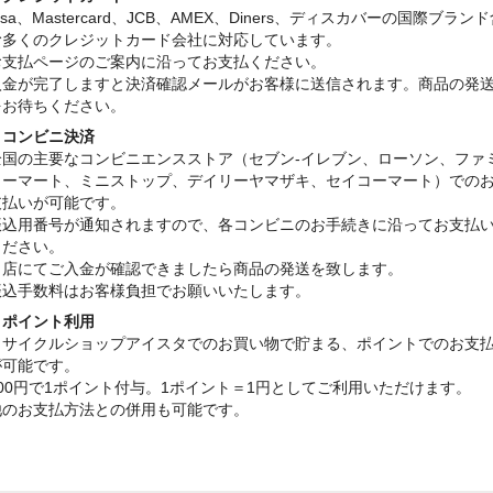
isa、Mastercard、JCB、AMEX、Diners、ディスカバーの国際ブラン
む多くのクレジットカード会社に対応しています。
お支払ページのご案内に沿ってお支払ください。
入金が完了しますと決済確認メールがお客様に送信されます。商品の発
をお待ちください。
・コンビニ決済
全国の主要なコンビニエンスストア（セブン-イレブン、ローソン、ファ
リーマート、ミニストップ、デイリーヤマザキ、セイコーマート）での
支払いが可能です。
振込用番号が通知されますので、各コンビニのお手続きに沿ってお支払
ください。
当店にてご入金が確認できましたら商品の発送を致します。
振込手数料はお客様負担でお願いいたします。
・ポイント利用
リサイクルショップアイスタでのお買い物で貯まる、ポイントでのお支
が可能です。
100円で1ポイント付与。1ポイント＝1円としてご利用いただけます。
他のお支払方法との併用も可能です。