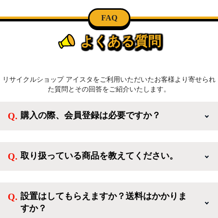
FAQ
よくある質問
リサイクルショップ アイスタをご利用いただいたお客様より寄せられ
た質問とその回答をご紹介いたします。
購入の際、会員登録は必要ですか？
新規会員登録すると、お得なメルマガが届く他、会員
様限定のキャンペーンに応募することも出来ます。一
取り扱っている商品を教えてください。
方、登録しなくてもカートに商品を入れた後、ログイ
ンせずに「ゲスト購入」を選択することで、会員登録
ご利用ありがとうございます。リサイクルショップア
なしでご購入いただけます。
イスタでは冷蔵庫、洗濯機、電子レンジのような新生
設置はしてもらえますか？送料はかかりま
活を応援するような家電セットから、季節・空調家
すか？
電、調理家電、生活家電まで、幅広く中古家電を取り