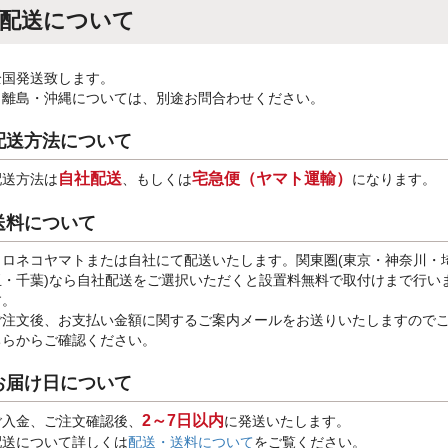
配送について
全国発送致します。
※離島・沖縄については、別途お問合わせください。
配送方法について
自社配送
宅急便（ヤマト運輸）
配送方法は
、もしくは
になります。
送料について
クロネコヤマトまたは自社にて配送いたします。関東圏(東京・神奈川・
玉・千葉)なら自社配送をご選択いただくと設置料無料で取付けまで行い
す。
ご注文後、お支払い金額に関するご案内メールをお送りいたしますので
ちらからご確認ください。
お届け日について
2～7日以内
ご入金、ご注文確認後、
に発送いたします。
配送について詳しくは
配送・送料について
をご覧ください。