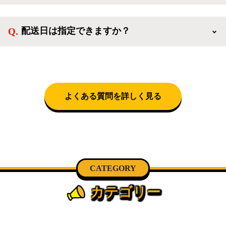
扱っています。
送料は商品と別にかかり、配送地域によって料金が異
なります。設置につきましては関東圏(東京・埼玉・
配送日は指定できますか？
神奈川・千葉)において自社配送を選択いただくこと
で設置料無料で承ります。それ以外の地域では承るこ
クロネコヤマトをご指定頂くと、購入時に配送日、配
とができません。
送時間帯を指定できます(3/20～4/10は時間帯指定不
可)。自社配送を選択いただいた場合、弊社よりお電
話にて日時決定に関するご連絡をさせて頂きます。
よくある質問を詳しく見る
CATEGORY
カテゴリー