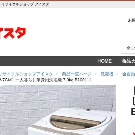
専門店 リサイクルショップ アイスタ
お
HOME
商品
家電
冷蔵
中古家
洗濯
テレ
エア
季節
食洗
調理
生活
AV機
3年
売り
 リサイクルショップアイスタ
商品一覧ページ
洗濯機
全自動
-7GM1 一人暮らし単身用洗濯機 7.0kg B100111