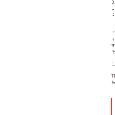
B
C
D
T
時