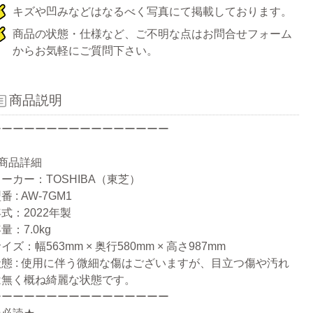
キズや凹みなどはなるべく写真にて掲載しております。
商品の状態・仕様など、ご不明な点はお問合せフォーム
からお気軽にご質問下さい。
商品説明
ーーーーーーーーーーーーーーーー
●商品詳細
ーカー：TOSHIBA（東芝）
番 : AW-7GM1
式：2022年製
量：7.0kg
イズ：幅563mm × 奥行580mm × 高さ987mm
状態 : 使用に伴う微細な傷はございますが、目立つ傷や汚れ
は無く概ね綺麗な状態です。
ーーーーーーーーーーーーーーーー