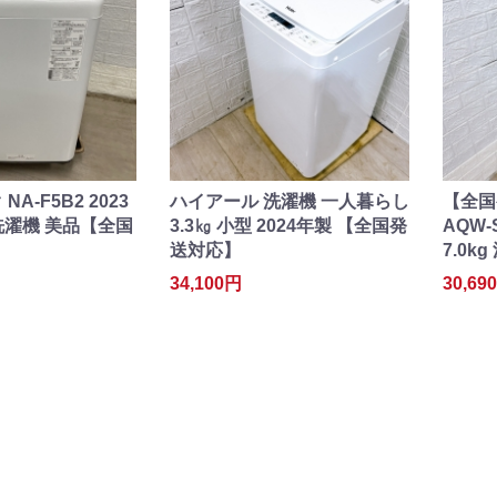
A-F5B2 2023
ハイアール 洗濯機 一人暮らし
【全国
g 洗濯機 美品【全国
3.3㎏ 小型 2024年製 【全国発
AQW-
送対応】
7.0k
34,100円
30,69