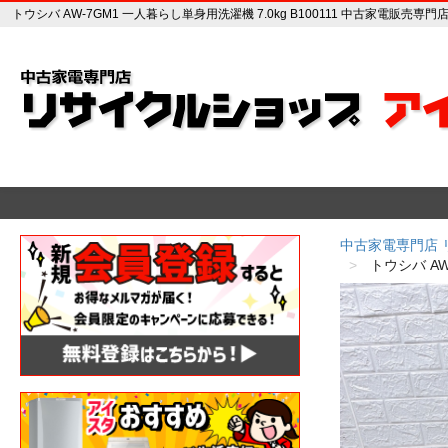
トウシバ AW-7GM1 一人暮らし単身用洗濯機 7.0kg B100111 中古家電販売
中古家電専門店
トウシバ AW