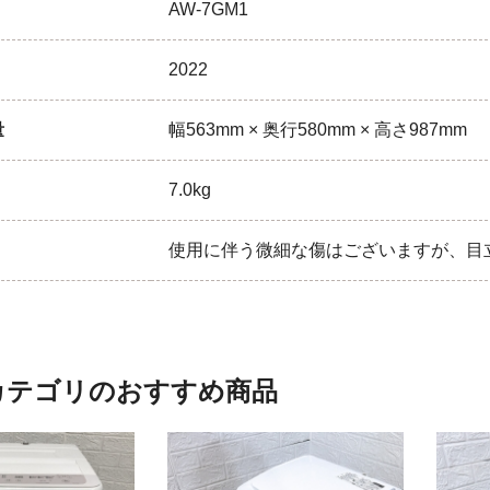
AW-7GM1
2022
量
幅563mm × 奥行580mm × 高さ987mm
7.0kg
使用に伴う微細な傷はございますが、目
カテゴリのおすすめ商品