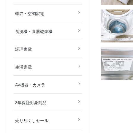
畳)
畳)
空気清浄機
除湿機
扇風機
ストーブ・ヒーター
その他冷暖房・空調機
季節・空調家電
食洗機・食器乾燥機
電子レンジ
オーブンレンジ
ガスコンロ
IHクッキングヒーター
炊飯器
その他調理家電
調理家電
美容・健康家電
掃除機
生活家電
ブルーレイ・HDDレコ
DVD・BDプレイヤー
カメラ
AV関連パーツ
AV機器・カメラ
ダー
東京都
埼玉県
神奈川県
千葉県
北海道
3年保証対象商品
売り尽くしセール