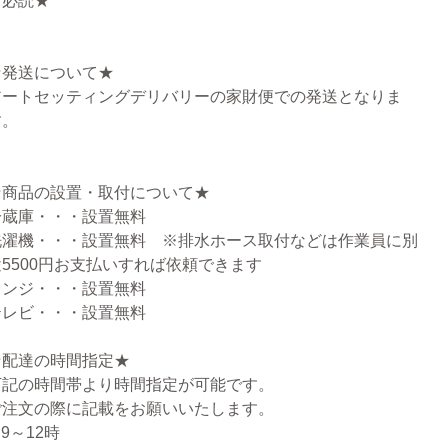
★必読★
★発送について★
アートセッティングデリバリーの家財便での発送となりま
す。
★商品の設置・取付について★
冷蔵庫・・・設置無料
洗濯機・・・設置無料 ※排水ホース取付などは作業員に別
途5500円お支払いすれば依頼できます
レンジ・・・設置無料
テレビ・・・設置無料
★配達の時間指定★
下記の時間帯より時間指定が可能です。
ご注文の際に記載をお願いいたします。
.9～12時