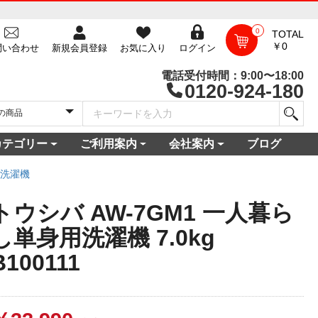
0
TOTAL
￥0
問い合わせ
新規会員登録
お気に入り
ログイン
電話受付時間：9:00〜18:00
0120-924-180
カテゴリー
ご利用案内
会社案内
ブログ
一覧
庫
電セット 通販
機
ビ
コン
・空調家電
機・食器乾燥機
家電
家電
器・カメラ
保証対象商品
尽くしセール
ご利用ガイド
ご利用規約
配送・送料について
よくある質問
新規会員登録
会員ログイン
パスワード再発行
お問い合わせ
ショップ概要
店舗一覧
プライバシーポリシー
特定商取引法に基づく表記
古物営業法に基づく表示
洗濯機
トウシバ AW-7GM1 一人暮ら
し単身用洗濯機 7.0kg
B100111