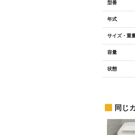
型番
年式
サイズ・重
容量
状態
同じ