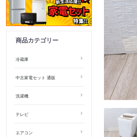
商品カテゴリー
1ドア
2ドア
3ドア
4ドア
5ドア
6ドア
冷凍庫
冷蔵庫
中古家電2点セット(冷
中古家電3点セット(冷
中古家電4点セット(冷
中古家電5点セット（冷
中古家電セット 通販
庫・洗濯機)
庫・洗濯機・レンジ)
庫・洗濯機・レンジ・
庫・洗濯機・レンジ・
飯器)
飯器・掃除機）
全自動洗濯機
ドラム式洗濯機
洗濯乾燥機
衣類乾燥機
洗濯機
デジタルテレビ
その他テレビ
4Kテレビ
テレビ
地域限定商品
2.2kw(木造6畳～鉄筋9
2.5kw(木造7畳～鉄筋10
2.8kw(木造8畳～鉄筋12
エアコン