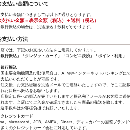
お支払い金額について
お支払い金額につきましては以下の通りとなります。
お支払い金額＝表示金額（税込）＋送料（税込）
※銀行振込
の場合は、別途振込手数料
がかかります。
お支払い方法
当店では、下記のお支払い方法をご用意しております。
「銀行振込」
「クレジットカード」「コンビニ決済」「ポイント利用」
・銀行振込
全国主要金融機関及び郵便局窓口、ATMやインターネットバンキングに
お支払いいただくことが可能です。
ご注文後、お支払総額を別途メールでご連絡いたしますので、そこに記
された口座へ振込をお願いします。
当店指定口座への振込が完了いたしますと振込完了メールがお客様に送
されます。当店にてご入金が確認できましたら商品の発送を致します。
振込手数料はお客様負担でお願いいたします。
・クレジットカード
isa、Mastercard、JCB、AMEX、Diners、ディスカバーの国際ブラン
む多くのクレジットカード会社に対応しています。