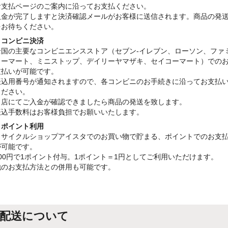
お支払ページのご案内に沿ってお支払ください。
入金が完了しますと決済確認メールがお客様に送信されます。商品の発
をお待ちください。
・コンビニ決済
全国の主要なコンビニエンスストア（セブン-イレブン、ローソン、ファ
リーマート、ミニストップ、デイリーヤマザキ、セイコーマート）での
支払いが可能です。
振込用番号が通知されますので、各コンビニのお手続きに沿ってお支払
ください。
当店にてご入金が確認できましたら商品の発送を致します。
振込手数料はお客様負担でお願いいたします。
・ポイント利用
リサイクルショップアイスタでのお買い物で貯まる、ポイントでのお支
が可能です。
100円で1ポイント付与。1ポイント＝1円としてご利用いただけます。
他のお支払方法との併用も可能です。
配送について