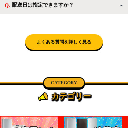
配送日は指定できますか？
神奈川・千葉)において自社配送を選択いただくこと
で設置料無料で承ります。それ以外の地域では承るこ
クロネコヤマトをご指定頂くと、購入時に配送日、配
とができません。
送時間帯を指定できます(3/20～4/10は時間帯指定不
可)。自社配送を選択いただいた場合、弊社よりお電
話にて日時決定に関するご連絡をさせて頂きます。
よくある質問を詳しく見る
CATEGORY
カテゴリー