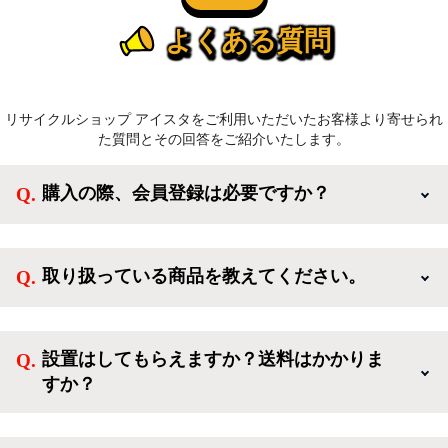
よくある質問
リサイクルショップ アイスタをご利用いただいたお客様より寄せられ
た質問とその回答をご紹介いたします。
購入の際、会員登録は必要ですか？
新規会員登録すると、お得なメルマガが届く他、会員
様限定のキャンペーンに応募することも出来ます。一
取り扱っている商品を教えてください。
方、登録しなくてもカートに商品を入れた後、ログイ
ンせずに「ゲスト購入」を選択することで、会員登録
ご利用ありがとうございます。リサイクルショップア
なしでご購入いただけます。
イスタでは冷蔵庫、洗濯機、電子レンジのような新生
設置はしてもらえますか？送料はかかりま
活を応援するような家電セットから、季節・空調家
すか？
電、調理家電、生活家電まで、幅広く中古家電を取り
扱っています。
送料は商品と別にかかり、配送地域によって料金が異
なります。設置につきましては関東圏(東京・埼玉・