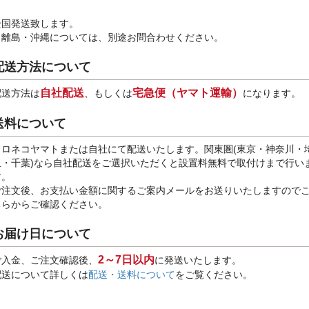
全国発送致します。
※離島・沖縄については、別途お問合わせください。
配送方法について
自社配送
宅急便（ヤマト運輸）
配送方法は
、もしくは
になります。
送料について
クロネコヤマトまたは自社にて配送いたします。関東圏(東京・神奈川・
玉・千葉)なら自社配送をご選択いただくと設置料無料で取付けまで行い
す。
ご注文後、お支払い金額に関するご案内メールをお送りいたしますので
ちらからご確認ください。
お届け日について
2～7日以内
ご入金、ご注文確認後、
に発送いたします。
配送について詳しくは
配送・送料について
をご覧ください。