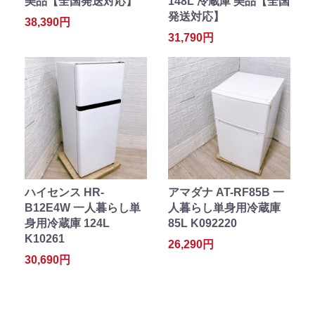
美品【全国発送対応】
148L 冷蔵庫 美品【全国
発送対応】
38,390円
31,790円
ハイセンス HR-
アマダナ AT-RF85B 一
B12E4W 一人暮らし単
人暮らし単身用冷蔵庫
身用冷蔵庫 124L
85L K092220
K10261
26,290円
30,690円