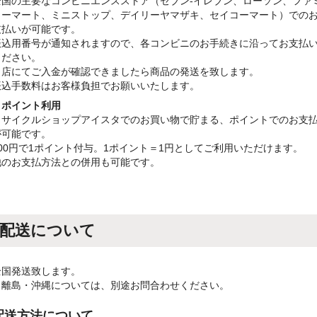
全国の主要なコンビニエンスストア（セブン-イレブン、ローソン、ファ
リーマート、ミニストップ、デイリーヤマザキ、セイコーマート）での
支払いが可能です。
振込用番号が通知されますので、各コンビニのお手続きに沿ってお支払
ください。
当店にてご入金が確認できましたら商品の発送を致します。
振込手数料はお客様負担でお願いいたします。
・ポイント利用
リサイクルショップアイスタでのお買い物で貯まる、ポイントでのお支
が可能です。
100円で1ポイント付与。1ポイント＝1円としてご利用いただけます。
他のお支払方法との併用も可能です。
配送について
全国発送致します。
※離島・沖縄については、別途お問合わせください。
配送方法について