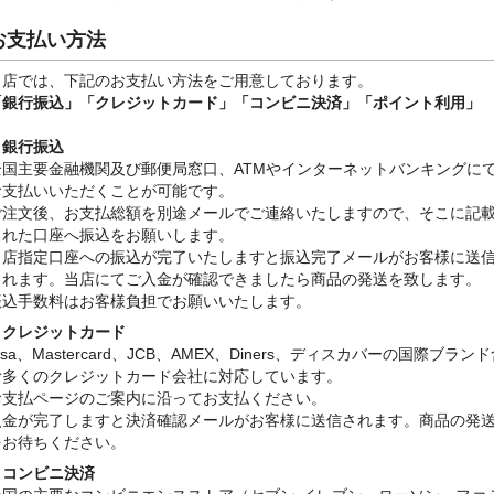
お支払い方法
当店では、下記のお支払い方法をご用意しております。
「銀行振込」
「クレジットカード」「コンビニ決済」「ポイント利用」
・銀行振込
全国主要金融機関及び郵便局窓口、ATMやインターネットバンキングに
お支払いいただくことが可能です。
ご注文後、お支払総額を別途メールでご連絡いたしますので、そこに記
された口座へ振込をお願いします。
当店指定口座への振込が完了いたしますと振込完了メールがお客様に送
されます。当店にてご入金が確認できましたら商品の発送を致します。
振込手数料はお客様負担でお願いいたします。
・クレジットカード
isa、Mastercard、JCB、AMEX、Diners、ディスカバーの国際ブラン
む多くのクレジットカード会社に対応しています。
お支払ページのご案内に沿ってお支払ください。
入金が完了しますと決済確認メールがお客様に送信されます。商品の発
をお待ちください。
・コンビニ決済