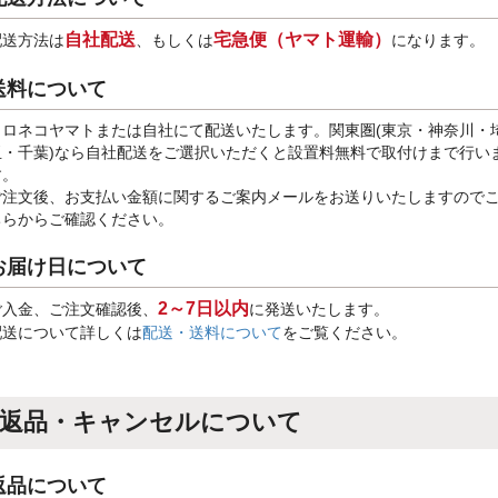
自社配送
宅急便（ヤマト運輸）
配送方法は
、もしくは
になります。
送料について
クロネコヤマトまたは自社にて配送いたします。関東圏(東京・神奈川・
玉・千葉)なら自社配送をご選択いただくと設置料無料で取付けまで行い
す。
ご注文後、お支払い金額に関するご案内メールをお送りいたしますので
ちらからご確認ください。
お届け日について
2～7日以内
ご入金、ご注文確認後、
に発送いたします。
配送について詳しくは
配送・送料について
をご覧ください。
返品・キャンセルについて
返品について