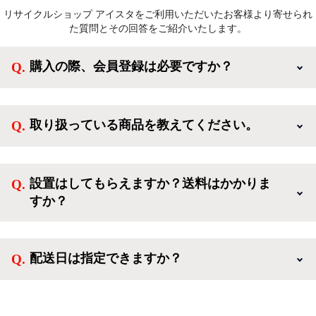
リサイクルショップ アイスタをご利用いただいたお客様より寄せられ
た質問とその回答をご紹介いたします。
購入の際、会員登録は必要ですか？
新規会員登録すると、お得なメルマガが届く他、会員
様限定のキャンペーンに応募することも出来ます。一
取り扱っている商品を教えてください。
方、登録しなくてもカートに商品を入れた後、ログイ
ンせずに「ゲスト購入」を選択することで、会員登録
ご利用ありがとうございます。リサイクルショップア
なしでご購入いただけます。
イスタでは冷蔵庫、洗濯機、電子レンジのような新生
設置はしてもらえますか？送料はかかりま
活を応援するような家電セットから、季節・空調家
すか？
電、調理家電、生活家電まで、幅広く中古家電を取り
扱っています。
送料は商品と別にかかり、配送地域によって料金が異
なります。設置につきましては関東圏(東京・埼玉・
配送日は指定できますか？
神奈川・千葉)において自社配送を選択いただくこと
で設置料無料で承ります。それ以外の地域では承るこ
クロネコヤマトをご指定頂くと、購入時に配送日、配
とができません。
送時間帯を指定できます(3/20～4/10は時間帯指定不