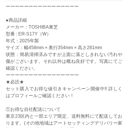
ーーーーーーーーーーーーーーーー
●商品詳細
メーカー：TOSHIBA東芝
型番 : ER-S17Y（W）
年式：2025年製
サイズ：幅458mm × 奥行354mm × 高さ281mm
状態：簡易清掃済みですが上面に落としきれない汚れや
傷がございます。それ以外は概ね良好です。写真にてご
確認ください。
ーーーーーーーーーーーーーーーー
★必読★
セット購入でお得な値引きキャンペーン開催中‼ 詳しく
はプロフィールご確認ください！
①お得な自社配送について
東京23区内と一部エリア限定、送料無料にて配送してお
ります。(その他地域はアートセッティングデリバリー家