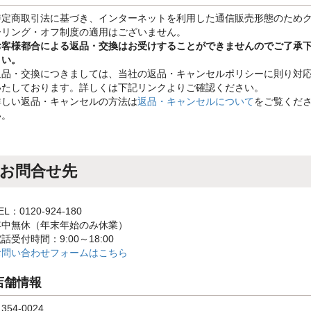
特定商取引法に基づき、インターネットを利用した通信販売形態のため
ーリング・オフ制度の適用はございません。
お客様都合による返品・交換はお受けすることができませんのでご了承
さい。
返品・交換につきましては、当社の返品・キャンセルポリシーに則り対
いたしております。詳しくは下記リンクよりご確認ください。
詳しい返品・キャンセルの方法は
返品・キャンセルについて
をご覧くだ
い。
お問合せ先
EL：0120-924-180
年中無休（年末年始のみ休業）
話受付時間：9:00～18:00
お問い合わせフォームはこちら
店舗情報
354-0024