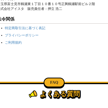
埼玉県富士見市鶴瀬東１丁目１０番１０号正興鶴瀬駅前ビル２階
株式会社アイスタ 販売責任者：押立 浩二
法令関係
特定商取引法に基づく表記
プライバシーポリシー
ご利用規約
FAQ
よくある質問