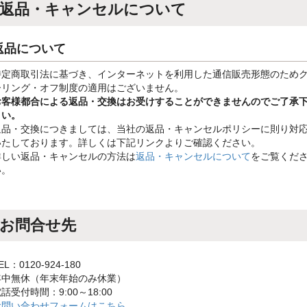
返品・キャンセルについて
返品について
特定商取引法に基づき、インターネットを利用した通信販売形態のため
ーリング・オフ制度の適用はございません。
お客様都合による返品・交換はお受けすることができませんのでご了承
さい。
返品・交換につきましては、当社の返品・キャンセルポリシーに則り対
いたしております。詳しくは下記リンクよりご確認ください。
詳しい返品・キャンセルの方法は
返品・キャンセルについて
をご覧くだ
い。
お問合せ先
EL：0120-924-180
年中無休（年末年始のみ休業）
話受付時間：9:00～18:00
お問い合わせフォームはこちら