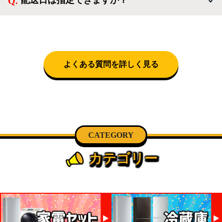
神奈川・千葉)において自社配送を選択いただくこと
で設置料無料で承ります。それ以外の地域では承るこ
クロネコヤマトをご指定頂くと、購入時に配送日、配
とができません。
送時間帯を指定できます(3/20～4/10は時間帯指定不
可)。自社配送を選択いただいた場合、弊社よりお電
話にて日時決定に関するご連絡をさせて頂きます。
よくある質問を詳しく見る
CATEGORY
カテゴリー