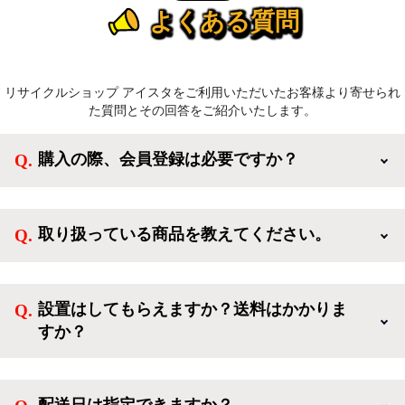
よくある質問
リサイクルショップ アイスタをご利用いただいたお客様より寄せられ
た質問とその回答をご紹介いたします。
購入の際、会員登録は必要ですか？
新規会員登録すると、お得なメルマガが届く他、会員
様限定のキャンペーンに応募することも出来ます。一
取り扱っている商品を教えてください。
方、登録しなくてもカートに商品を入れた後、ログイ
ンせずに「ゲスト購入」を選択することで、会員登録
ご利用ありがとうございます。リサイクルショップア
なしでご購入いただけます。
イスタでは冷蔵庫、洗濯機、電子レンジのような新生
設置はしてもらえますか？送料はかかりま
活を応援するような家電セットから、季節・空調家
すか？
電、調理家電、生活家電まで、幅広く中古家電を取り
扱っています。
送料は商品と別にかかり、配送地域によって料金が異
なります。設置につきましては関東圏(東京・埼玉・
配送日は指定できますか？