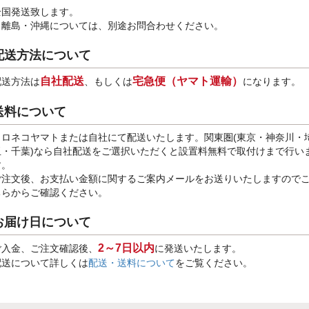
全国発送致します。
※離島・沖縄については、別途お問合わせください。
配送方法について
自社配送
宅急便（ヤマト運輸）
配送方法は
、もしくは
になります。
送料について
クロネコヤマトまたは自社にて配送いたします。関東圏(東京・神奈川・
玉・千葉)なら自社配送をご選択いただくと設置料無料で取付けまで行い
す。
ご注文後、お支払い金額に関するご案内メールをお送りいたしますので
ちらからご確認ください。
お届け日について
2～7日以内
ご入金、ご注文確認後、
に発送いたします。
配送について詳しくは
配送・送料について
をご覧ください。