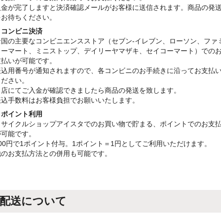
入金が完了しますと決済確認メールがお客様に送信されます。商品の発
をお待ちください。
・コンビニ決済
全国の主要なコンビニエンスストア（セブン-イレブン、ローソン、ファ
リーマート、ミニストップ、デイリーヤマザキ、セイコーマート）での
支払いが可能です。
振込用番号が通知されますので、各コンビニのお手続きに沿ってお支払
ください。
当店にてご入金が確認できましたら商品の発送を致します。
振込手数料はお客様負担でお願いいたします。
・ポイント利用
リサイクルショップアイスタでのお買い物で貯まる、ポイントでのお支
が可能です。
100円で1ポイント付与。1ポイント＝1円としてご利用いただけます。
他のお支払方法との併用も可能です。
配送について