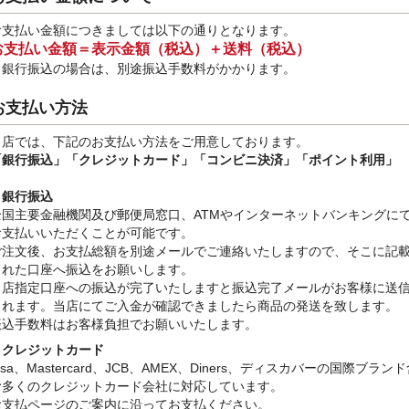
お支払い金額につきましては以下の通りとなります。
お支払い金額＝表示金額（税込）＋送料（税込）
※銀行振込
の場合は、別途振込手数料
がかかります。
お支払い方法
当店では、下記のお支払い方法をご用意しております。
「銀行振込」
「クレジットカード」「コンビニ決済」「ポイント利用」
・銀行振込
全国主要金融機関及び郵便局窓口、ATMやインターネットバンキングに
お支払いいただくことが可能です。
ご注文後、お支払総額を別途メールでご連絡いたしますので、そこに記
された口座へ振込をお願いします。
当店指定口座への振込が完了いたしますと振込完了メールがお客様に送
されます。当店にてご入金が確認できましたら商品の発送を致します。
振込手数料はお客様負担でお願いいたします。
・クレジットカード
isa、Mastercard、JCB、AMEX、Diners、ディスカバーの国際ブラン
む多くのクレジットカード会社に対応しています。
お支払ページのご案内に沿ってお支払ください。