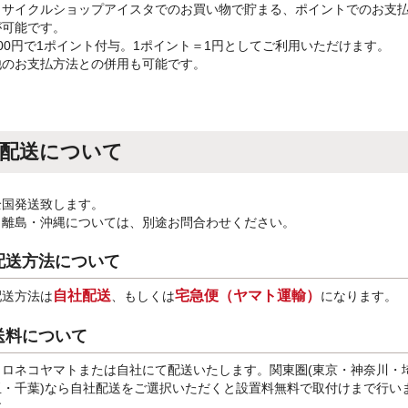
リサイクルショップアイスタでのお買い物で貯まる、ポイントでのお支
が可能です。
100円で1ポイント付与。1ポイント＝1円としてご利用いただけます。
他のお支払方法との併用も可能です。
配送について
全国発送致します。
※離島・沖縄については、別途お問合わせください。
配送方法について
自社配送
宅急便（ヤマト運輸）
配送方法は
、もしくは
になります。
送料について
クロネコヤマトまたは自社にて配送いたします。関東圏(東京・神奈川・
玉・千葉)なら自社配送をご選択いただくと設置料無料で取付けまで行い
す。