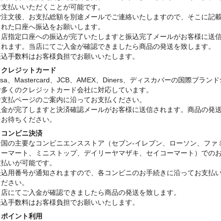
お支払いいただくことが可能です。
ご注文後、お支払総額を別途メールでご連絡いたしますので、そこに記
された口座へ振込をお願いします。
当店指定口座への振込が完了いたしますと振込完了メールがお客様に送
されます。当店にてご入金が確認できましたら商品の発送を致します。
振込手数料はお客様負担でお願いいたします。
・クレジットカード
isa、Mastercard、JCB、AMEX、Diners、ディスカバーの国際ブラン
む多くのクレジットカード会社に対応しています。
お支払ページのご案内に沿ってお支払ください。
入金が完了しますと決済確認メールがお客様に送信されます。商品の発
をお待ちください。
・コンビニ決済
全国の主要なコンビニエンスストア（セブン-イレブン、ローソン、ファ
リーマート、ミニストップ、デイリーヤマザキ、セイコーマート）での
支払いが可能です。
振込用番号が通知されますので、各コンビニのお手続きに沿ってお支払
ください。
当店にてご入金が確認できましたら商品の発送を致します。
振込手数料はお客様負担でお願いいたします。
・ポイント利用