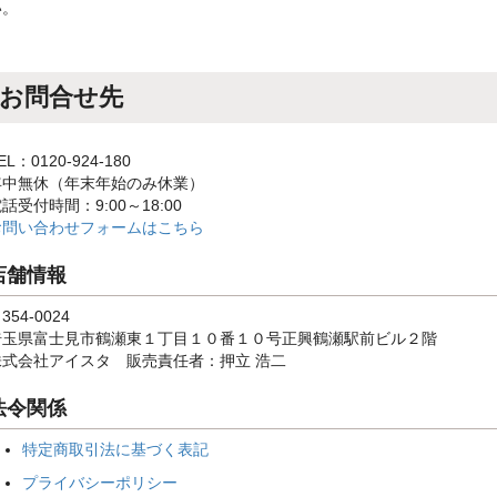
い。
お問合せ先
EL：0120-924-180
年中無休（年末年始のみ休業）
話受付時間：9:00～18:00
お問い合わせフォームはこちら
店舗情報
354-0024
埼玉県富士見市鶴瀬東１丁目１０番１０号正興鶴瀬駅前ビル２階
株式会社アイスタ 販売責任者：押立 浩二
法令関係
特定商取引法に基づく表記
プライバシーポリシー