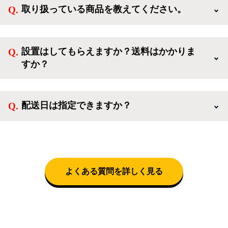
取り扱っている商品を教えてください。
方、登録しなくてもカートに商品を入れた後、ログイ
ンせずに「ゲスト購入」を選択することで、会員登録
ご利用ありがとうございます。リサイクルショップア
なしでご購入いただけます。
イスタでは冷蔵庫、洗濯機、電子レンジのような新生
設置はしてもらえますか？送料はかかりま
活を応援するような家電セットから、季節・空調家
すか？
電、調理家電、生活家電まで、幅広く中古家電を取り
扱っています。
送料は商品と別にかかり、配送地域によって料金が異
なります。設置につきましては関東圏(東京・埼玉・
配送日は指定できますか？
神奈川・千葉)において自社配送を選択いただくこと
で設置料無料で承ります。それ以外の地域では承るこ
クロネコヤマトをご指定頂くと、購入時に配送日、配
とができません。
送時間帯を指定できます(3/20～4/10は時間帯指定不
可)。自社配送を選択いただいた場合、弊社よりお電
話にて日時決定に関するご連絡をさせて頂きます。
よくある質問を詳しく見る