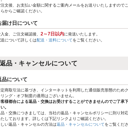
ご注文後、お支払い金額に関するご案内メールをお送りいたしますので
ちらからご確認ください。
お届け日について
2～7日以内
ご入金、ご注文確認後、
に発送いたします。
配送について詳しくは
配送・送料について
をご覧ください。
返品・キャンセルについて
返品について
特定商取引法に基づき、インターネットを利用した通信販売形態のため
ーリング・オフ制度の適用はございません。
お客様都合による返品・交換はお受けすることができませんのでご了承
さい。
返品・交換につきましては、当社の返品・キャンセルポリシーに則り対
いたしております。詳しくは下記リンクよりご確認ください。
詳しい返品・キャンセルの方法は
返品・キャンセルについて
をご覧くだ