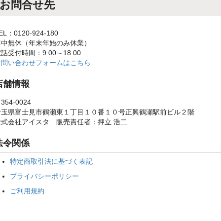
お問合せ先
EL：0120-924-180
年中無休（年末年始のみ休業）
話受付時間：9:00～18:00
お問い合わせフォームはこちら
店舗情報
354-0024
埼玉県富士見市鶴瀬東１丁目１０番１０号正興鶴瀬駅前ビル２階
株式会社アイスタ 販売責任者：押立 浩二
法令関係
特定商取引法に基づく表記
プライバシーポリシー
ご利用規約