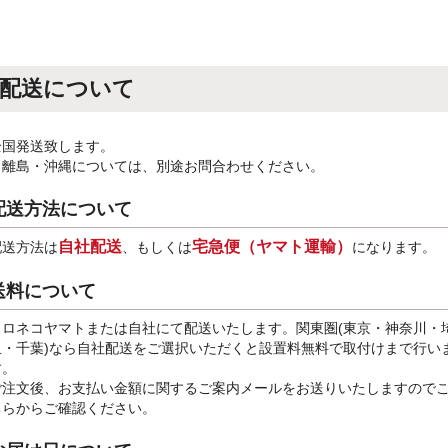
配送について
全国発送致します。
※離島・沖縄については、別途お問合わせください。
配送方法について
自社配送
宅急便（ヤマト運輸）
配送方法は
、もしくは
になります。
送料について
クロネコヤマトまたは自社にて配送いたします。関東圏(東京・神奈川・
玉・千葉)なら自社配送をご選択いただくと設置料無料で取付けまで行い
す。
ご注文後、お支払い金額に関するご案内メールをお送りいたしますので
ちらからご確認ください。