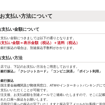
お支払い方法について
お支払い金額について
お支払い金額につきましては以下の通りとなります。
お支払い金額＝表示金額（税込）＋送料（税込）
※銀行振込
の場合は、別途振込手数料
がかかります。
お支払い方法
当店では、下記のお支払い方法をご用意しております。
「銀行振込」
「クレジットカード」「コンビニ決済」「ポイント利用」
・銀行振込
全国主要金融機関及び郵便局窓口、ATMやインターネットバンキングに
お支払いいただくことが可能です。
ご注文後、お支払総額を別途メールでご連絡いたしますので、そこに記
された口座へ振込をお願いします。
当店指定口座への振込が完了いたしますと振込完了メールがお客様に送