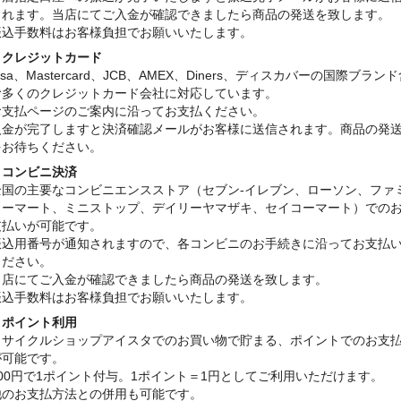
されます。当店にてご入金が確認できましたら商品の発送を致します。
振込手数料はお客様負担でお願いいたします。
・クレジットカード
isa、Mastercard、JCB、AMEX、Diners、ディスカバーの国際ブラン
む多くのクレジットカード会社に対応しています。
お支払ページのご案内に沿ってお支払ください。
入金が完了しますと決済確認メールがお客様に送信されます。商品の発
をお待ちください。
・コンビニ決済
全国の主要なコンビニエンスストア（セブン-イレブン、ローソン、ファ
リーマート、ミニストップ、デイリーヤマザキ、セイコーマート）での
支払いが可能です。
振込用番号が通知されますので、各コンビニのお手続きに沿ってお支払
ください。
当店にてご入金が確認できましたら商品の発送を致します。
振込手数料はお客様負担でお願いいたします。
・ポイント利用
リサイクルショップアイスタでのお買い物で貯まる、ポイントでのお支
が可能です。
100円で1ポイント付与。1ポイント＝1円としてご利用いただけます。
他のお支払方法との併用も可能です。