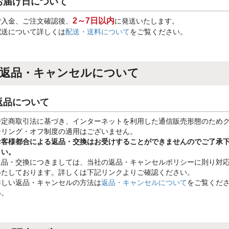
お届け日について
2～7日以内
ご入金、ご注文確認後、
に発送いたします。
配送について詳しくは
配送・送料について
をご覧ください。
返品・キャンセルについて
返品について
特定商取引法に基づき、インターネットを利用した通信販売形態のため
ーリング・オフ制度の適用はございません。
お客様都合による返品・交換はお受けすることができませんのでご了承
さい。
返品・交換につきましては、当社の返品・キャンセルポリシーに則り対
いたしております。詳しくは下記リンクよりご確認ください。
詳しい返品・キャンセルの方法は
返品・キャンセルについて
をご覧くだ
い。