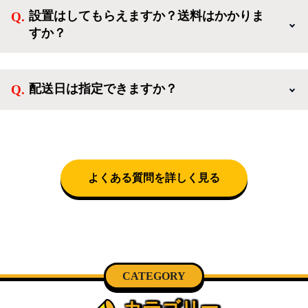
イスタでは冷蔵庫、洗濯機、電子レンジのような新生
設置はしてもらえますか？送料はかかりま
活を応援するような家電セットから、季節・空調家
すか？
電、調理家電、生活家電まで、幅広く中古家電を取り
扱っています。
送料は商品と別にかかり、配送地域によって料金が異
なります。設置につきましては関東圏(東京・埼玉・
配送日は指定できますか？
神奈川・千葉)において自社配送を選択いただくこと
で設置料無料で承ります。それ以外の地域では承るこ
クロネコヤマトをご指定頂くと、購入時に配送日、配
とができません。
送時間帯を指定できます(3/20～4/10は時間帯指定不
可)。自社配送を選択いただいた場合、弊社よりお電
話にて日時決定に関するご連絡をさせて頂きます。
よくある質問を詳しく見る
CATEGORY