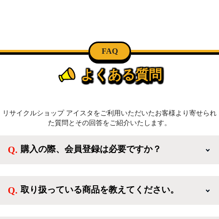
FAQ
よくある質問
リサイクルショップ アイスタをご利用いただいたお客様より寄せられ
た質問とその回答をご紹介いたします。
購入の際、会員登録は必要ですか？
新規会員登録すると、お得なメルマガが届く他、会員
様限定のキャンペーンに応募することも出来ます。一
取り扱っている商品を教えてください。
方、登録しなくてもカートに商品を入れた後、ログイ
ンせずに「ゲスト購入」を選択することで、会員登録
ご利用ありがとうございます。リサイクルショップア
なしでご購入いただけます。