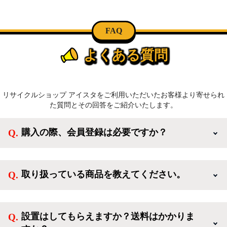
FAQ
よくある質問
リサイクルショップ アイスタをご利用いただいたお客様より寄せられ
た質問とその回答をご紹介いたします。
購入の際、会員登録は必要ですか？
新規会員登録すると、お得なメルマガが届く他、会員
様限定のキャンペーンに応募することも出来ます。一
取り扱っている商品を教えてください。
方、登録しなくてもカートに商品を入れた後、ログイ
ンせずに「ゲスト購入」を選択することで、会員登録
ご利用ありがとうございます。リサイクルショップア
なしでご購入いただけます。
イスタでは冷蔵庫、洗濯機、電子レンジのような新生
設置はしてもらえますか？送料はかかりま
活を応援するような家電セットから、季節・空調家