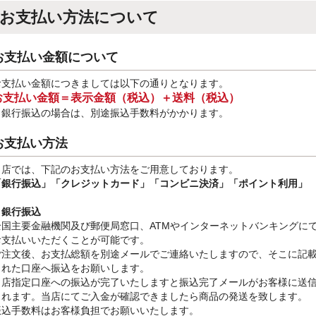
お支払い方法について
お支払い金額について
お支払い金額につきましては以下の通りとなります。
お支払い金額＝表示金額（税込）＋送料（税込）
※銀行振込
の場合は、別途振込手数料
がかかります。
お支払い方法
当店では、下記のお支払い方法をご用意しております。
「銀行振込」
「クレジットカード」「コンビニ決済」「ポイント利用」
・銀行振込
全国主要金融機関及び郵便局窓口、ATMやインターネットバンキングに
お支払いいただくことが可能です。
ご注文後、お支払総額を別途メールでご連絡いたしますので、そこに記
された口座へ振込をお願いします。
当店指定口座への振込が完了いたしますと振込完了メールがお客様に送
されます。当店にてご入金が確認できましたら商品の発送を致します。
振込手数料はお客様負担でお願いいたします。