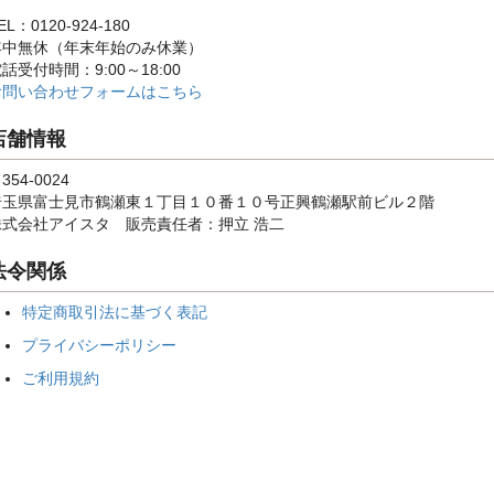
EL：0120-924-180
年中無休（年末年始のみ休業）
話受付時間：9:00～18:00
お問い合わせフォームはこちら
店舗情報
354-0024
埼玉県富士見市鶴瀬東１丁目１０番１０号正興鶴瀬駅前ビル２階
株式会社アイスタ 販売責任者：押立 浩二
法令関係
特定商取引法に基づく表記
プライバシーポリシー
ご利用規約