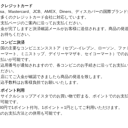
・クレジットカード
isa、Mastercard、JCB、AMEX、Diners、ディスカバーの国際ブラン
む多くのクレジットカード会社に対応しています。
お支払ページのご案内に沿ってお支払ください。
入金が完了しますと決済確認メールがお客様に送信されます。商品の発
をお待ちください。
・コンビニ決済
全国の主要なコンビニエンスストア（セブン-イレブン、ローソン、ファ
リーマート、ミニストップ、デイリーヤマザキ、セイコーマート）での
支払いが可能です。
振込用番号が通知されますので、各コンビニのお手続きに沿ってお支払
ください。
当店にてご入金が確認できましたら商品の発送を致します。
振込手数料はお客様負担でお願いいたします。
・ポイント利用
リサイクルショップアイスタでのお買い物で貯まる、ポイントでのお支
が可能です。
100円で1ポイント付与。1ポイント＝1円としてご利用いただけます。
他のお支払方法との併用も可能です。