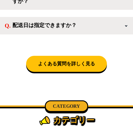
すか？
電、調理家電、生活家電まで、幅広く中古家電を取り
扱っています。
送料は商品と別にかかり、配送地域によって料金が異
なります。設置につきましては関東圏(東京・埼玉・
配送日は指定できますか？
神奈川・千葉)において自社配送を選択いただくこと
で設置料無料で承ります。それ以外の地域では承るこ
クロネコヤマトをご指定頂くと、購入時に配送日、配
とができません。
送時間帯を指定できます(3/20～4/10は時間帯指定不
可)。自社配送を選択いただいた場合、弊社よりお電
話にて日時決定に関するご連絡をさせて頂きます。
よくある質問を詳しく見る
CATEGORY
カテゴリー