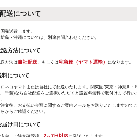
配送について
全国発送致します。
※離島・沖縄については、別途お問合わせください。
配送方法について
自社配送
宅急便（ヤマト運輸）
配送方法は
、もしくは
になります。
送料について
クロネコヤマトまたは自社にて配送いたします。関東圏(東京・神奈川・
玉・千葉)なら自社配送をご選択いただくと設置料無料で取付けまで行い
す。
ご注文後、お支払い金額に関するご案内メールをお送りいたしますので
ちらからご確認ください。
お届け日について
2～7日以内
ご入金、ご注文確認後、
に発送いたします。