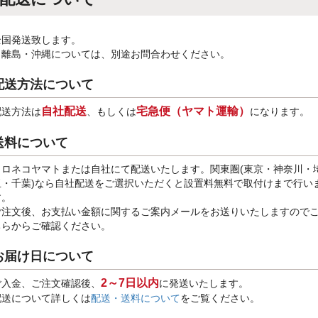
全国発送致します。
※離島・沖縄については、別途お問合わせください。
配送方法について
自社配送
宅急便（ヤマト運輸）
配送方法は
、もしくは
になります。
送料について
クロネコヤマトまたは自社にて配送いたします。関東圏(東京・神奈川・
玉・千葉)なら自社配送をご選択いただくと設置料無料で取付けまで行い
す。
ご注文後、お支払い金額に関するご案内メールをお送りいたしますので
ちらからご確認ください。
お届け日について
2～7日以内
ご入金、ご注文確認後、
に発送いたします。
配送について詳しくは
配送・送料について
をご覧ください。