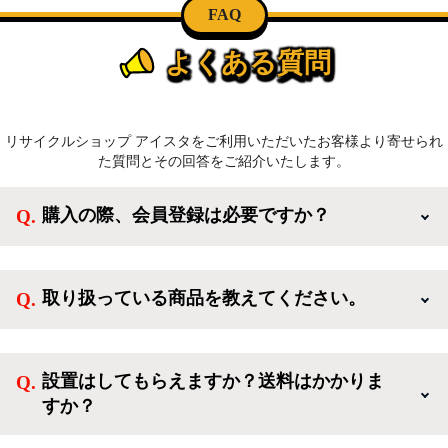
FAQ
よくある質問
リサイクルショップ アイスタをご利用いただいたお客様より寄せられ
た質問とその回答をご紹介いたします。
購入の際、会員登録は必要ですか？
新規会員登録すると、お得なメルマガが届く他、会員
様限定のキャンペーンに応募することも出来ます。一
取り扱っている商品を教えてください。
方、登録しなくてもカートに商品を入れた後、ログイ
ンせずに「ゲスト購入」を選択することで、会員登録
ご利用ありがとうございます。リサイクルショップア
なしでご購入いただけます。
イスタでは冷蔵庫、洗濯機、電子レンジのような新生
設置はしてもらえますか？送料はかかりま
活を応援するような家電セットから、季節・空調家
すか？
電、調理家電、生活家電まで、幅広く中古家電を取り
扱っています。
送料は商品と別にかかり、配送地域によって料金が異