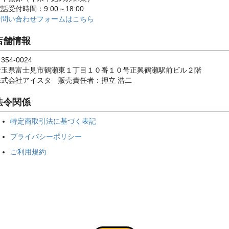
話受付時間：9:00～18:00
お問い合わせフォームはこちら
店舗情報
354-0024
埼玉県富士見市鶴瀬東１丁目１０番１０号正興鶴瀬駅前ビル２階
株式会社アイスタ 販売責任者：押立 浩二
法令関係
特定商取引法に基づく表記
プライバシーポリシー
ご利用規約