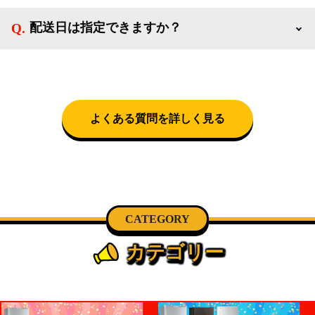
なります。設置につきましては関東圏(東京・埼玉・
配送日は指定できますか？
神奈川・千葉)において自社配送を選択いただくこと
で設置料無料で承ります。それ以外の地域では承るこ
クロネコヤマトをご指定頂くと、購入時に配送日、配
とができません。
送時間帯を指定できます(3/20～4/10は時間帯指定不
可)。自社配送を選択いただいた場合、弊社よりお電
話にて日時決定に関するご連絡をさせて頂きます。
よくある質問を詳しく見る
CATEGORY
カテゴリー