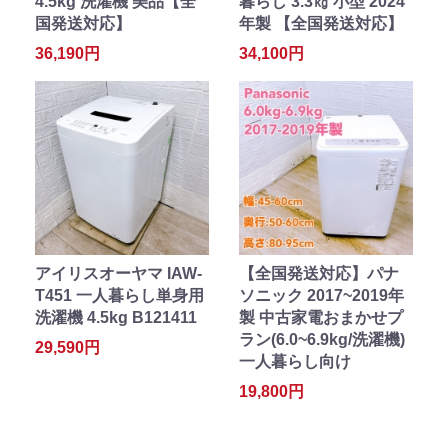
4.5kg 洗濯機 美品【全
暮らし 3.3㎏ 小型 2024
国発送対応】
年製 【全国発送対応】
36,190円
34,100円
アイリスオーヤマ IAW-
【全国発送対応】パナ
T451 一人暮らし単身用
ソニック 2017~2019年
洗濯機 4.5kg B121411
製 中古家電おまかせプ
ラン(6.0~6.9kg/洗濯機)
29,590円
一人暮らし向け
19,800円