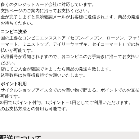
む多くのクレジットカード会社に対応しています。
お支払ページのご案内に沿ってお支払ください。
入金が完了しますと決済確認メールがお客様に送信されます。商品の発
をお待ちください。
・コンビニ決済
全国の主要なコンビニエンスストア（セブン-イレブン、ローソン、ファ
リーマート、ミニストップ、デイリーヤマザキ、セイコーマート）での
支払いが可能です。
振込用番号が通知されますので、各コンビニのお手続きに沿ってお支払
ください。
当店にてご入金が確認できましたら商品の発送を致します。
振込手数料はお客様負担でお願いいたします。
・ポイント利用
リサイクルショップアイスタでのお買い物で貯まる、ポイントでのお支
が可能です。
100円で1ポイント付与。1ポイント＝1円としてご利用いただけます。
他のお支払方法との併用も可能です。
配送について