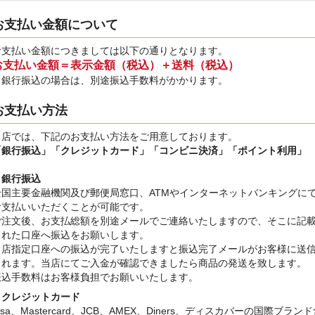
お支払い金額について
お支払い金額につきましては以下の通りとなります。
お支払い金額＝表示金額（税込）＋送料（税込）
※銀行振込
の場合は、別途振込手数料
がかかります。
お支払い方法
当店では、下記のお支払い方法をご用意しております。
「銀行振込」
「クレジットカード」「コンビニ決済」「ポイント利用」
・銀行振込
全国主要金融機関及び郵便局窓口、ATMやインターネットバンキングに
お支払いいただくことが可能です。
ご注文後、お支払総額を別途メールでご連絡いたしますので、そこに記
された口座へ振込をお願いします。
当店指定口座への振込が完了いたしますと振込完了メールがお客様に送
されます。当店にてご入金が確認できましたら商品の発送を致します。
振込手数料はお客様負担でお願いいたします。
・クレジットカード
isa、Mastercard、JCB、AMEX、Diners、ディスカバーの国際ブラン