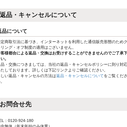
返品・キャンセルについて
返品について
特定商取引法に基づき、インターネットを利用した通信販売形態のため
ーリング・オフ制度の適用はございません。
お客様都合による返品・交換はお受けすることができませんのでご了承
さい。
返品・交換につきましては、当社の返品・キャンセルポリシーに則り対
いたしております。詳しくは下記リンクよりご確認ください。
詳しい返品・キャンセルの方法は
返品・キャンセルについて
をご覧くだ
い。
お問合せ先
EL：0120-924-180
年中無休（年末年始のみ休業）