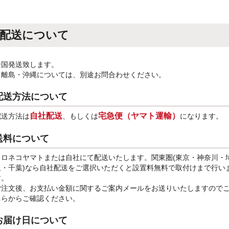
配送について
全国発送致します。
※離島・沖縄については、別途お問合わせください。
配送方法について
自社配送
宅急便（ヤマト運輸）
配送方法は
、もしくは
になります。
送料について
クロネコヤマトまたは自社にて配送いたします。関東圏(東京・神奈川・
玉・千葉)なら自社配送をご選択いただくと設置料無料で取付けまで行い
す。
ご注文後、お支払い金額に関するご案内メールをお送りいたしますので
ちらからご確認ください。
お届け日について