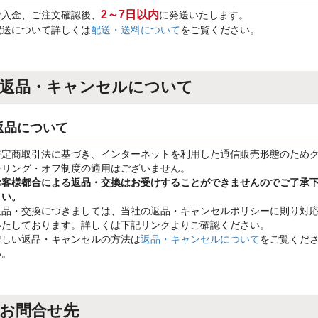
2～7日以内
ご入金、ご注文確認後、
に発送いたします。
配送について詳しくは
配送・送料について
をご覧ください。
返品・キャンセルについて
返品について
特定商取引法に基づき、インターネットを利用した通信販売形態のため
ーリング・オフ制度の適用はございません。
お客様都合による返品・交換はお受けすることができませんのでご了承
さい。
返品・交換につきましては、当社の返品・キャンセルポリシーに則り対
いたしております。詳しくは下記リンクよりご確認ください。
詳しい返品・キャンセルの方法は
返品・キャンセルについて
をご覧くだ
い。
お問合せ先