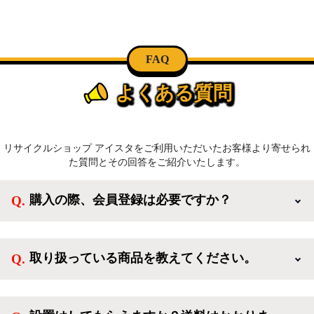
FAQ
よくある質問
リサイクルショップ アイスタをご利用いただいたお客様より寄せられ
た質問とその回答をご紹介いたします。
購入の際、会員登録は必要ですか？
新規会員登録すると、お得なメルマガが届く他、会員
様限定のキャンペーンに応募することも出来ます。一
取り扱っている商品を教えてください。
方、登録しなくてもカートに商品を入れた後、ログイ
ンせずに「ゲスト購入」を選択することで、会員登録
ご利用ありがとうございます。リサイクルショップア
なしでご購入いただけます。
イスタでは冷蔵庫、洗濯機、電子レンジのような新生