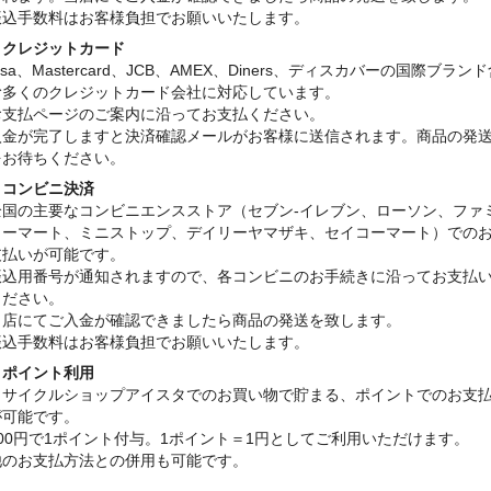
振込手数料はお客様負担でお願いいたします。
・クレジットカード
isa、Mastercard、JCB、AMEX、Diners、ディスカバーの国際ブラン
む多くのクレジットカード会社に対応しています。
お支払ページのご案内に沿ってお支払ください。
入金が完了しますと決済確認メールがお客様に送信されます。商品の発
をお待ちください。
・コンビニ決済
全国の主要なコンビニエンスストア（セブン-イレブン、ローソン、ファ
リーマート、ミニストップ、デイリーヤマザキ、セイコーマート）での
支払いが可能です。
振込用番号が通知されますので、各コンビニのお手続きに沿ってお支払
ください。
当店にてご入金が確認できましたら商品の発送を致します。
振込手数料はお客様負担でお願いいたします。
・ポイント利用
リサイクルショップアイスタでのお買い物で貯まる、ポイントでのお支
が可能です。
100円で1ポイント付与。1ポイント＝1円としてご利用いただけます。
他のお支払方法との併用も可能です。