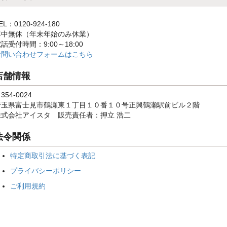
EL：0120-924-180
年中無休（年末年始のみ休業）
話受付時間：9:00～18:00
お問い合わせフォームはこちら
店舗情報
354-0024
埼玉県富士見市鶴瀬東１丁目１０番１０号正興鶴瀬駅前ビル２階
株式会社アイスタ 販売責任者：押立 浩二
法令関係
特定商取引法に基づく表記
プライバシーポリシー
ご利用規約