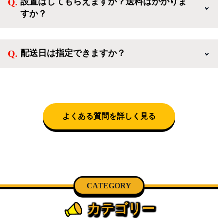
設置はしてもらえますか？送料はかかりま
活を応援するような家電セットから、季節・空調家
すか？
電、調理家電、生活家電まで、幅広く中古家電を取り
扱っています。
送料は商品と別にかかり、配送地域によって料金が異
なります。設置につきましては関東圏(東京・埼玉・
配送日は指定できますか？
神奈川・千葉)において自社配送を選択いただくこと
で設置料無料で承ります。それ以外の地域では承るこ
クロネコヤマトをご指定頂くと、購入時に配送日、配
とができません。
送時間帯を指定できます(3/20～4/10は時間帯指定不
可)。自社配送を選択いただいた場合、弊社よりお電
話にて日時決定に関するご連絡をさせて頂きます。
よくある質問を詳しく見る
CATEGORY
カテゴリー