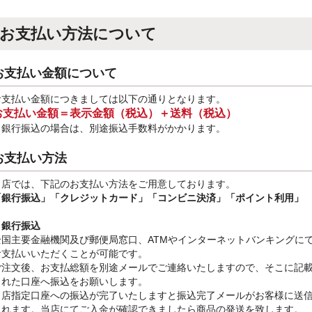
お支払い方法について
お支払い金額について
お支払い金額につきましては以下の通りとなります。
お支払い金額＝表示金額（税込）＋送料（税込）
※銀行振込
の場合は、別途振込手数料
がかかります。
お支払い方法
当店では、下記のお支払い方法をご用意しております。
「銀行振込」
「クレジットカード」「コンビニ決済」「ポイント利用」
・銀行振込
全国主要金融機関及び郵便局窓口、ATMやインターネットバンキングに
お支払いいただくことが可能です。
ご注文後、お支払総額を別途メールでご連絡いたしますので、そこに記
された口座へ振込をお願いします。
当店指定口座への振込が完了いたしますと振込完了メールがお客様に送
されます。当店にてご入金が確認できましたら商品の発送を致します。