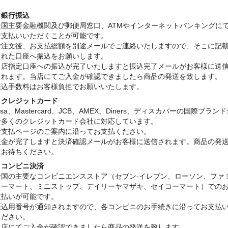
・銀行振込
全国主要金融機関及び郵便局窓口、ATMやインターネットバンキングに
お支払いいただくことが可能です。
ご注文後、お支払総額を別途メールでご連絡いたしますので、そこに記
された口座へ振込をお願いします。
当店指定口座への振込が完了いたしますと振込完了メールがお客様に送
されます。当店にてご入金が確認できましたら商品の発送を致します。
振込手数料はお客様負担でお願いいたします。
・クレジットカード
isa、Mastercard、JCB、AMEX、Diners、ディスカバーの国際ブラン
む多くのクレジットカード会社に対応しています。
お支払ページのご案内に沿ってお支払ください。
入金が完了しますと決済確認メールがお客様に送信されます。商品の発
をお待ちください。
・コンビニ決済
全国の主要なコンビニエンスストア（セブン-イレブン、ローソン、ファ
リーマート、ミニストップ、デイリーヤマザキ、セイコーマート）での
支払いが可能です。
振込用番号が通知されますので、各コンビニのお手続きに沿ってお支払
ください。
当店にてご入金が確認できましたら商品の発送を致します。