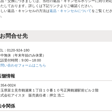
返品・交換につきましては、当社の返品・キャンセルポリシーに則り対
いたしております。詳しくは下記リンクよりご確認ください。
詳しい返品・キャンセルの方法は
返品・キャンセルについて
をご覧くだ
い。
お問合せ先
EL：0120-924-180
年中無休（年末年始のみ休業）
話受付時間：9:00～18:00
お問い合わせフォームはこちら
店舗情報
354-0024
埼玉県富士見市鶴瀬東１丁目１０番１０号正興鶴瀬駅前ビル２階
株式会社アイスタ 販売責任者：押立 浩二
法令関係