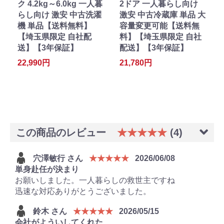
ク 4.2kg～6.0kg 一人暮
2ドア 一人暮らし向け
らし向け 激安 中古洗濯
激安 中古冷蔵庫 単品 大
機 単品【送料無料】
容量変更可能【送料無
【埼玉県限定 自社配
料】【埼玉県限定 自社
送】【3年保証】
配送】【3年保証】
22,990円
21,780円
この商品のレビュー
★★★★★
(4)
穴澤敏行 さん
★★★★★
2026/06/08
単身赴任が決まり
お願いしました。一人暮らしの救世主ですね
迅速な対応ありがとうございました。
鈴木 さん
★★★★★
2026/05/15
会社がよういしてくれた