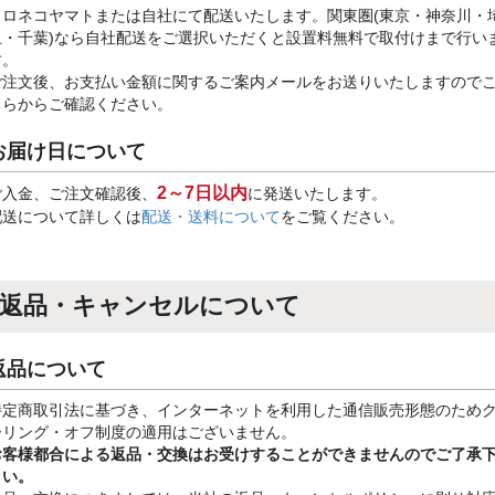
クロネコヤマトまたは自社にて配送いたします。関東圏(東京・神奈川・
玉・千葉)なら自社配送をご選択いただくと設置料無料で取付けまで行い
す。
ご注文後、お支払い金額に関するご案内メールをお送りいたしますので
ちらからご確認ください。
お届け日について
2～7日以内
ご入金、ご注文確認後、
に発送いたします。
配送について詳しくは
配送・送料について
をご覧ください。
返品・キャンセルについて
返品について
特定商取引法に基づき、インターネットを利用した通信販売形態のため
ーリング・オフ制度の適用はございません。
お客様都合による返品・交換はお受けすることができませんのでご了承
さい。