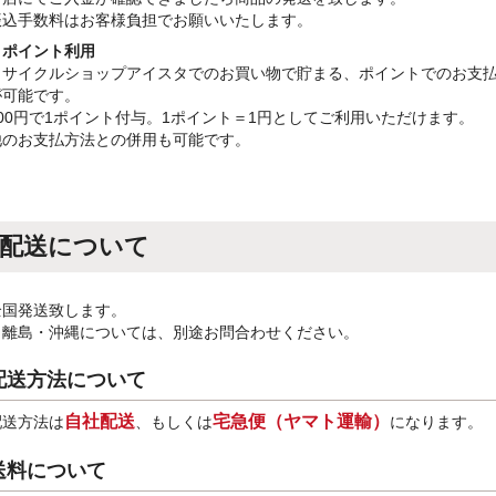
振込手数料はお客様負担でお願いいたします。
・ポイント利用
リサイクルショップアイスタでのお買い物で貯まる、ポイントでのお支
が可能です。
100円で1ポイント付与。1ポイント＝1円としてご利用いただけます。
他のお支払方法との併用も可能です。
配送について
全国発送致します。
※離島・沖縄については、別途お問合わせください。
配送方法について
自社配送
宅急便（ヤマト運輸）
配送方法は
、もしくは
になります。
送料について