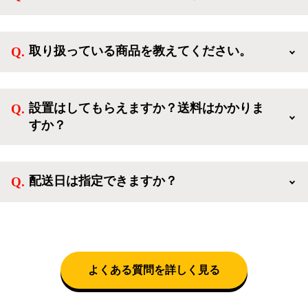
新規会員登録すると、お得なメルマガが届く他、会員
様限定のキャンペーンに応募することも出来ます。一
取り扱っている商品を教えてください。
方、登録しなくてもカートに商品を入れた後、ログイ
ンせずに「ゲスト購入」を選択することで、会員登録
ご利用ありがとうございます。リサイクルショップア
なしでご購入いただけます。
イスタでは冷蔵庫、洗濯機、電子レンジのような新生
設置はしてもらえますか？送料はかかりま
活を応援するような家電セットから、季節・空調家
すか？
電、調理家電、生活家電まで、幅広く中古家電を取り
扱っています。
送料は商品と別にかかり、配送地域によって料金が異
なります。設置につきましては関東圏(東京・埼玉・
配送日は指定できますか？
神奈川・千葉)において自社配送を選択いただくこと
で設置料無料で承ります。それ以外の地域では承るこ
クロネコヤマトをご指定頂くと、購入時に配送日、配
とができません。
送時間帯を指定できます(3/20～4/10は時間帯指定不
可)。自社配送を選択いただいた場合、弊社よりお電
話にて日時決定に関するご連絡をさせて頂きます。
よくある質問を詳しく見る