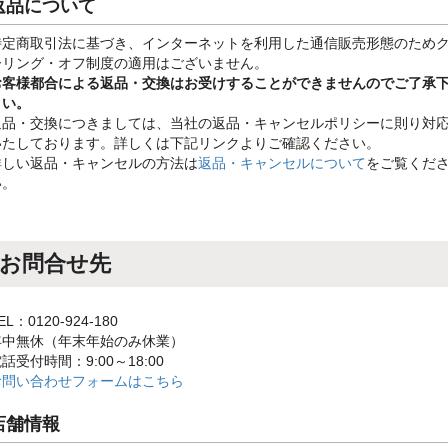
返品について
特定商取引法に基づき、インターネットを利用した通信販売形態のため
ーリング・オフ制度の適用はございません。
お客様都合による返品・交換はお受けすることができませんのでご了承
さい。
返品・交換につきましては、当社の返品・キャンセルポリシーに則り対
いたしております。詳しくは下記リンクよりご確認ください。
詳しい返品・キャンセルの方法は
返品・キャンセルについて
をご覧くだ
い。
お問合せ先
EL：0120-924-180
年中無休（年末年始のみ休業）
話受付時間：9:00～18:00
お問い合わせフォームはこちら
店舗情報