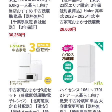
6.0kg 一人暮らし向け
23区エリア限定‼3年保
当店おすすめ 中古洗濯
証対象商品】Haier 高年
機 単品【送料無料】
式 2023～2025年式 中
【千葉県限定 自社配
古家電おまかせ洗濯機
送】【3年保証】
28,600円
30,250円
中古家電おまかせ3点セ
ハイセンス 106L～179L
ット（冷蔵庫/洗濯機/電
2ドア 一人暮らし向け
子レンジ）【北海道限
激安 中古冷蔵庫 単品 大
定 自社配送】【激安】
容量変更可能【送料無
【国外メーカー】【送
料】【埼玉県限定 自社