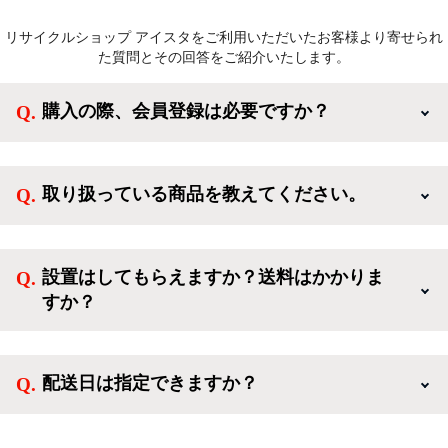
リサイクルショップ アイスタをご利用いただいたお客様より寄せられ
た質問とその回答をご紹介いたします。
購入の際、会員登録は必要ですか？
新規会員登録すると、お得なメルマガが届く他、会員
様限定のキャンペーンに応募することも出来ます。一
取り扱っている商品を教えてください。
方、登録しなくてもカートに商品を入れた後、ログイ
ンせずに「ゲスト購入」を選択することで、会員登録
ご利用ありがとうございます。リサイクルショップア
なしでご購入いただけます。
イスタでは冷蔵庫、洗濯機、電子レンジのような新生
設置はしてもらえますか？送料はかかりま
活を応援するような家電セットから、季節・空調家
すか？
電、調理家電、生活家電まで、幅広く中古家電を取り
扱っています。
送料は商品と別にかかり、配送地域によって料金が異
なります。設置につきましては関東圏(東京・埼玉・
配送日は指定できますか？
神奈川・千葉)において自社配送を選択いただくこと
で設置料無料で承ります。それ以外の地域では承るこ
クロネコヤマトをご指定頂くと、購入時に配送日、配
とができません。
送時間帯を指定できます(3/20～4/10は時間帯指定不