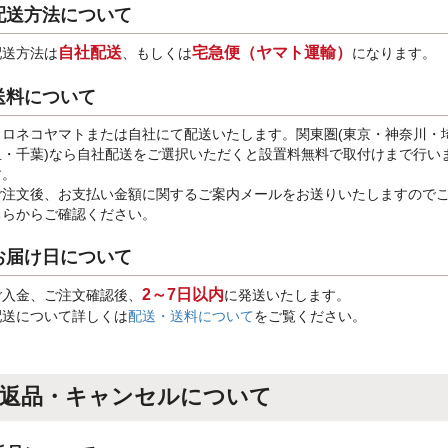
配送方法について
自社配送
宅急便（ヤマト運輸）
配送方法は
、もしくは
になります。
送料について
クロネコヤマトまたは自社にて配送いたします。関東圏(東京・神奈川・
玉・千葉)なら自社配送をご選択いただくと設置料無料で取付けまで行い
す。
ご注文後、お支払い金額に関するご案内メールをお送りいたしますので
ちらからご確認ください。
お届け日について
2～7日以内
ご入金、ご注文確認後、
に発送いたします。
配送について詳しくは
配送・送料について
をご覧ください。
返品・キャンセルについて