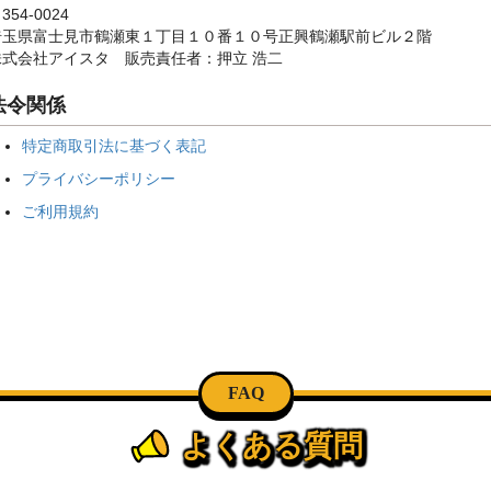
354-0024
埼玉県富士見市鶴瀬東１丁目１０番１０号正興鶴瀬駅前ビル２階
株式会社アイスタ 販売責任者：押立 浩二
法令関係
特定商取引法に基づく表記
プライバシーポリシー
ご利用規約
FAQ
よくある質問