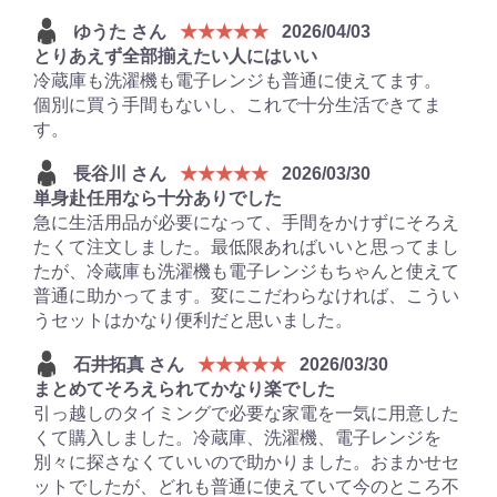
ゆうた さん
★★★★★
2026/04/03
とりあえず全部揃えたい人にはいい
冷蔵庫も洗濯機も電子レンジも普通に使えてます。
個別に買う手間もないし、これで十分生活できてま
す。
長谷川 さん
★★★★★
2026/03/30
単身赴任用なら十分ありでした
急に生活用品が必要になって、手間をかけずにそろえ
たくて注文しました。最低限あればいいと思ってまし
たが、冷蔵庫も洗濯機も電子レンジもちゃんと使えて
普通に助かってます。変にこだわらなければ、こうい
うセットはかなり便利だと思いました。
石井拓真 さん
★★★★★
2026/03/30
まとめてそろえられてかなり楽でした
引っ越しのタイミングで必要な家電を一気に用意した
くて購入しました。冷蔵庫、洗濯機、電子レンジを
別々に探さなくていいので助かりました。おまかせセ
ットでしたが、どれも普通に使えていて今のところ不