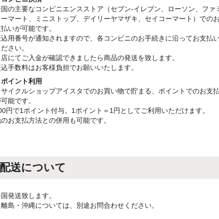
全国の主要なコンビニエンスストア（セブン-イレブン、ローソン、ファ
リーマート、ミニストップ、デイリーヤマザキ、セイコーマート）での
支払いが可能です。
振込用番号が通知されますので、各コンビニのお手続きに沿ってお支払
ください。
当店にてご入金が確認できましたら商品の発送を致します。
振込手数料はお客様負担でお願いいたします。
・ポイント利用
リサイクルショップアイスタでのお買い物で貯まる、ポイントでのお支
が可能です。
100円で1ポイント付与。1ポイント＝1円としてご利用いただけます。
他のお支払方法との併用も可能です。
配送について
全国発送致します。
※離島・沖縄については、別途お問合わせください。