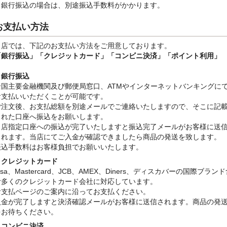
※銀行振込
の場合は、別途振込手数料
がかかります。
お支払い方法
当店では、下記のお支払い方法をご用意しております。
「銀行振込」
「クレジットカード」「コンビニ決済」「ポイント利用」
・銀行振込
全国主要金融機関及び郵便局窓口、ATMやインターネットバンキングに
お支払いいただくことが可能です。
ご注文後、お支払総額を別途メールでご連絡いたしますので、そこに記
された口座へ振込をお願いします。
当店指定口座への振込が完了いたしますと振込完了メールがお客様に送
されます。当店にてご入金が確認できましたら商品の発送を致します。
振込手数料はお客様負担でお願いいたします。
・クレジットカード
isa、Mastercard、JCB、AMEX、Diners、ディスカバーの国際ブラン
む多くのクレジットカード会社に対応しています。
お支払ページのご案内に沿ってお支払ください。
入金が完了しますと決済確認メールがお客様に送信されます。商品の発
をお待ちください。
・コンビニ決済