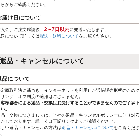
ちらからご確認ください。
お届け日について
2～7日以内
ご入金、ご注文確認後、
に発送いたします。
配送について詳しくは
配送・送料について
をご覧ください。
返品・キャンセルについて
返品について
特定商取引法に基づき、インターネットを利用した通信販売形態のため
ーリング・オフ制度の適用はございません。
お客様都合による返品・交換はお受けすることができませんのでご了承
さい。
返品・交換につきましては、当社の返品・キャンセルポリシーに則り対
いたしております。詳しくは下記リンクよりご確認ください。
詳しい返品・キャンセルの方法は
返品・キャンセルについて
をご覧くだ
い。