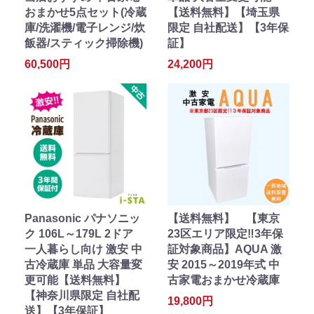
おまかせ5点セット(冷蔵
【送料無料】【埼玉県
庫/洗濯機/電子レンジ/炊
限定 自社配送】【3年保
飯器/スティック掃除機)
証】
60,500円
24,200円
Panasonic パナソニッ
【送料無料】 【東京
ク 106L～179L 2ドア
23区エリア限定‼3年保
一人暮らし向け 激安 中
証対象商品】AQUA 激
古冷蔵庫 単品 大容量変
安 2015～2019年式 中
更可能【送料無料】
古家電おまかせ冷蔵庫
【神奈川県限定 自社配
19,800円
送】【3年保証】