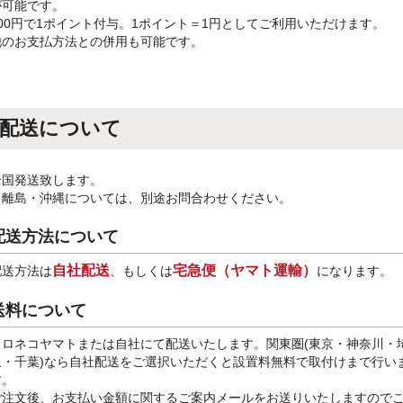
が可能です。
100円で1ポイント付与。1ポイント＝1円としてご利用いただけます。
他のお支払方法との併用も可能です。
配送について
全国発送致します。
※離島・沖縄については、別途お問合わせください。
配送方法について
自社配送
宅急便（ヤマト運輸）
配送方法は
、もしくは
になります。
送料について
クロネコヤマトまたは自社にて配送いたします。関東圏(東京・神奈川・
玉・千葉)なら自社配送をご選択いただくと設置料無料で取付けまで行い
す。
ご注文後、お支払い金額に関するご案内メールをお送りいたしますので