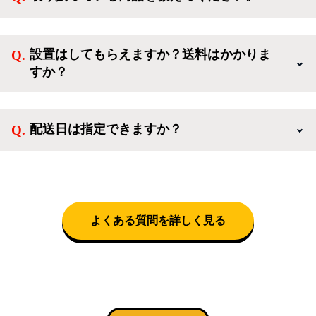
ンせずに「ゲスト購入」を選択することで、会員登録
ご利用ありがとうございます。リサイクルショップア
なしでご購入いただけます。
イスタでは冷蔵庫、洗濯機、電子レンジのような新生
設置はしてもらえますか？送料はかかりま
活を応援するような家電セットから、季節・空調家
すか？
電、調理家電、生活家電まで、幅広く中古家電を取り
扱っています。
送料は商品と別にかかり、配送地域によって料金が異
なります。設置につきましては関東圏(東京・埼玉・
配送日は指定できますか？
神奈川・千葉)において自社配送を選択いただくこと
で設置料無料で承ります。それ以外の地域では承るこ
クロネコヤマトをご指定頂くと、購入時に配送日、配
とができません。
送時間帯を指定できます(3/20～4/10は時間帯指定不
可)。自社配送を選択いただいた場合、弊社よりお電
話にて日時決定に関するご連絡をさせて頂きます。
よくある質問を詳しく見る