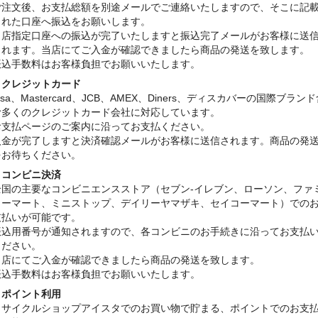
ご注文後、お支払総額を別途メールでご連絡いたしますので、そこに記
された口座へ振込をお願いします。
当店指定口座への振込が完了いたしますと振込完了メールがお客様に送
されます。当店にてご入金が確認できましたら商品の発送を致します。
振込手数料はお客様負担でお願いいたします。
・クレジットカード
isa、Mastercard、JCB、AMEX、Diners、ディスカバーの国際ブラン
む多くのクレジットカード会社に対応しています。
お支払ページのご案内に沿ってお支払ください。
入金が完了しますと決済確認メールがお客様に送信されます。商品の発
をお待ちください。
・コンビニ決済
全国の主要なコンビニエンスストア（セブン-イレブン、ローソン、ファ
リーマート、ミニストップ、デイリーヤマザキ、セイコーマート）での
支払いが可能です。
振込用番号が通知されますので、各コンビニのお手続きに沿ってお支払
ください。
当店にてご入金が確認できましたら商品の発送を致します。
振込手数料はお客様負担でお願いいたします。
・ポイント利用
リサイクルショップアイスタでのお買い物で貯まる、ポイントでのお支