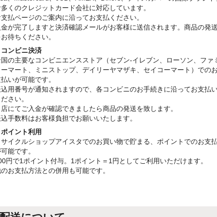
む多くのクレジットカード会社に対応しています。
お支払ページのご案内に沿ってお支払ください。
入金が完了しますと決済確認メールがお客様に送信されます。商品の発
をお待ちください。
・コンビニ決済
全国の主要なコンビニエンスストア（セブン-イレブン、ローソン、ファ
リーマート、ミニストップ、デイリーヤマザキ、セイコーマート）での
支払いが可能です。
振込用番号が通知されますので、各コンビニのお手続きに沿ってお支払
ください。
当店にてご入金が確認できましたら商品の発送を致します。
振込手数料はお客様負担でお願いいたします。
・ポイント利用
リサイクルショップアイスタでのお買い物で貯まる、ポイントでのお支
が可能です。
100円で1ポイント付与。1ポイント＝1円としてご利用いただけます。
他のお支払方法との併用も可能です。