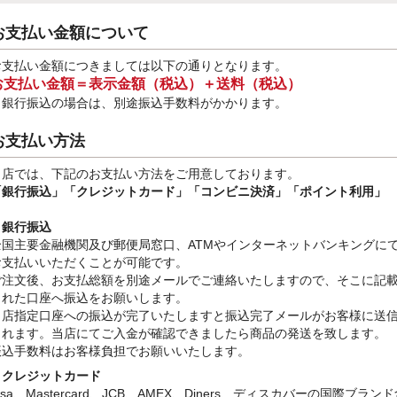
お支払い金額について
お支払い金額につきましては以下の通りとなります。
お支払い金額＝表示金額（税込）＋送料（税込）
※銀行振込
の場合は、別途振込手数料
がかかります。
お支払い方法
当店では、下記のお支払い方法をご用意しております。
「銀行振込」
「クレジットカード」「コンビニ決済」「ポイント利用」
・銀行振込
全国主要金融機関及び郵便局窓口、ATMやインターネットバンキングに
お支払いいただくことが可能です。
ご注文後、お支払総額を別途メールでご連絡いたしますので、そこに記
された口座へ振込をお願いします。
当店指定口座への振込が完了いたしますと振込完了メールがお客様に送
されます。当店にてご入金が確認できましたら商品の発送を致します。
振込手数料はお客様負担でお願いいたします。
・クレジットカード
isa、Mastercard、JCB、AMEX、Diners、ディスカバーの国際ブラン