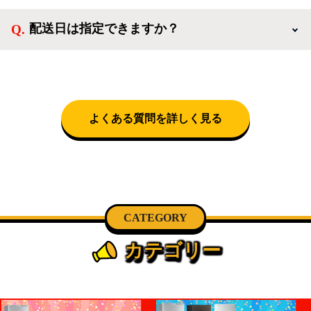
なります。設置につきましては関東圏(東京・埼玉・
配送日は指定できますか？
神奈川・千葉)において自社配送を選択いただくこと
で設置料無料で承ります。それ以外の地域では承るこ
クロネコヤマトをご指定頂くと、購入時に配送日、配
とができません。
送時間帯を指定できます(3/20～4/10は時間帯指定不
可)。自社配送を選択いただいた場合、弊社よりお電
話にて日時決定に関するご連絡をさせて頂きます。
よくある質問を詳しく見る
CATEGORY
カテゴリー