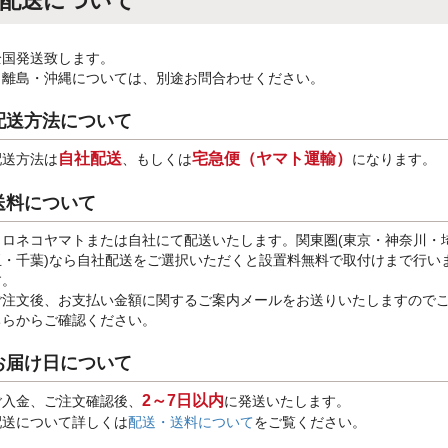
配送について
全国発送致します。
※離島・沖縄については、別途お問合わせください。
配送方法について
自社配送
宅急便（ヤマト運輸）
配送方法は
、もしくは
になります。
送料について
クロネコヤマトまたは自社にて配送いたします。関東圏(東京・神奈川・
玉・千葉)なら自社配送をご選択いただくと設置料無料で取付けまで行い
す。
ご注文後、お支払い金額に関するご案内メールをお送りいたしますので
ちらからご確認ください。
お届け日について
2～7日以内
ご入金、ご注文確認後、
に発送いたします。
配送について詳しくは
配送・送料について
をご覧ください。