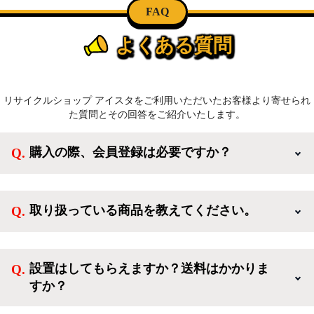
FAQ
よくある質問
リサイクルショップ アイスタをご利用いただいたお客様より寄せられ
た質問とその回答をご紹介いたします。
購入の際、会員登録は必要ですか？
新規会員登録すると、お得なメルマガが届く他、会員
様限定のキャンペーンに応募することも出来ます。一
取り扱っている商品を教えてください。
方、登録しなくてもカートに商品を入れた後、ログイ
ンせずに「ゲスト購入」を選択することで、会員登録
ご利用ありがとうございます。リサイクルショップア
なしでご購入いただけます。
イスタでは冷蔵庫、洗濯機、電子レンジのような新生
設置はしてもらえますか？送料はかかりま
活を応援するような家電セットから、季節・空調家
すか？
電、調理家電、生活家電まで、幅広く中古家電を取り
扱っています。
送料は商品と別にかかり、配送地域によって料金が異