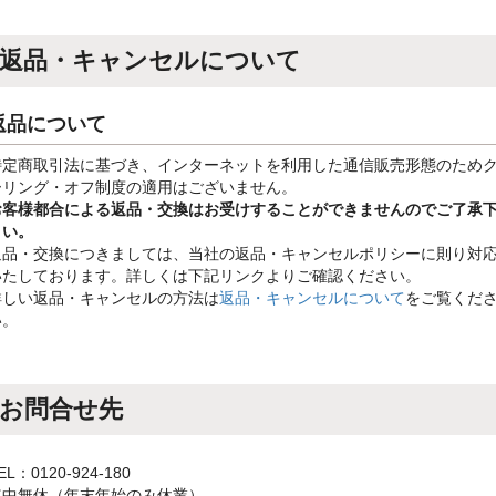
返品・キャンセルについて
返品について
特定商取引法に基づき、インターネットを利用した通信販売形態のため
ーリング・オフ制度の適用はございません。
お客様都合による返品・交換はお受けすることができませんのでご了承
さい。
返品・交換につきましては、当社の返品・キャンセルポリシーに則り対
いたしております。詳しくは下記リンクよりご確認ください。
詳しい返品・キャンセルの方法は
返品・キャンセルについて
をご覧くだ
い。
お問合せ先
EL：0120-924-180
年中無休（年末年始のみ休業）