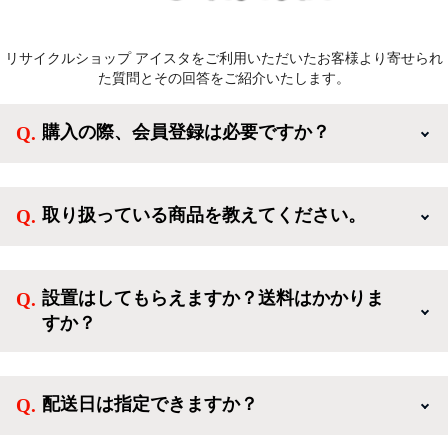
リサイクルショップ アイスタをご利用いただいたお客様より寄せられ
た質問とその回答をご紹介いたします。
購入の際、会員登録は必要ですか？
新規会員登録すると、お得なメルマガが届く他、会員
様限定のキャンペーンに応募することも出来ます。一
取り扱っている商品を教えてください。
方、登録しなくてもカートに商品を入れた後、ログイ
ンせずに「ゲスト購入」を選択することで、会員登録
ご利用ありがとうございます。リサイクルショップア
なしでご購入いただけます。
イスタでは冷蔵庫、洗濯機、電子レンジのような新生
設置はしてもらえますか？送料はかかりま
活を応援するような家電セットから、季節・空調家
すか？
電、調理家電、生活家電まで、幅広く中古家電を取り
扱っています。
送料は商品と別にかかり、配送地域によって料金が異
なります。設置につきましては関東圏(東京・埼玉・
配送日は指定できますか？
神奈川・千葉)において自社配送を選択いただくこと
で設置料無料で承ります。それ以外の地域では承るこ
クロネコヤマトをご指定頂くと、購入時に配送日、配