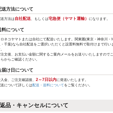
配送方法について
自社配送
宅急便（ヤマト運輸）
配送方法は
、もしくは
になります。
送料について
クロネコヤマトまたは自社にて配送いたします。関東圏(東京・神奈川・
玉・千葉)なら自社配送をご選択いただくと設置料無料で取付けまで行い
す。
ご注文後、お支払い金額に関するご案内メールをお送りいたしますので
ちらからご確認ください。
お届け日について
2～7日以内
ご入金、ご注文確認後、
に発送いたします。
配送について詳しくは
配送・送料について
をご覧ください。
返品・キャンセルについて