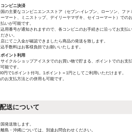
・コンビニ決済
全国の主要なコンビニエンスストア（セブン-イレブン、ローソン、ファ
リーマート、ミニストップ、デイリーヤマザキ、セイコーマート）での
支払いが可能です。
振込用番号が通知されますので、各コンビニのお手続きに沿ってお支払
ください。
当店にてご入金が確認できましたら商品の発送を致します。
振込手数料はお客様負担でお願いいたします。
・ポイント利用
リサイクルショップアイスタでのお買い物で貯まる、ポイントでのお支
が可能です。
100円で1ポイント付与。1ポイント＝1円としてご利用いただけます。
他のお支払方法との併用も可能です。
配送について
全国発送致します。
※離島・沖縄については、別途お問合わせください。