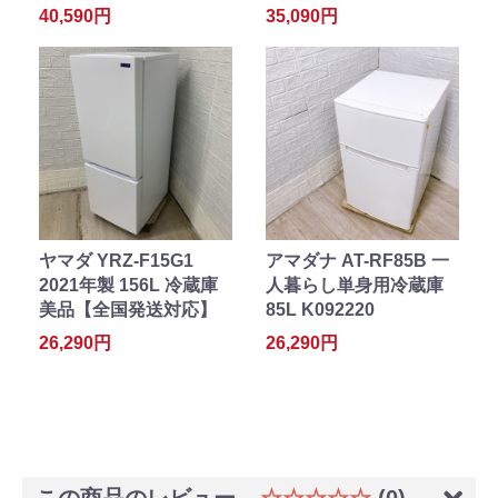
40,590円
35,090円
ヤマダ YRZ-F15G1
アマダナ AT-RF85B 一
2021年製 156L 冷蔵庫
人暮らし単身用冷蔵庫
美品【全国発送対応】
85L K092220
26,290円
26,290円
この商品のレビュー
☆☆☆☆☆
(0)