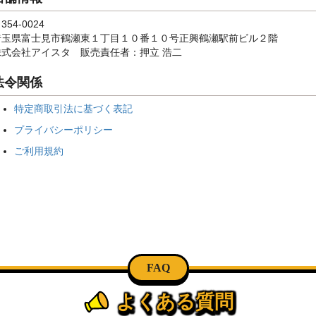
354-0024
埼玉県富士見市鶴瀬東１丁目１０番１０号正興鶴瀬駅前ビル２階
株式会社アイスタ 販売責任者：押立 浩二
法令関係
特定商取引法に基づく表記
プライバシーポリシー
ご利用規約
FAQ
よくある質問