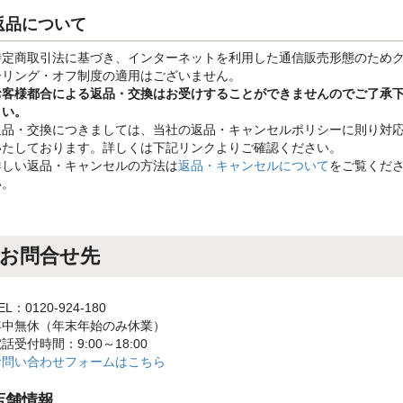
返品について
特定商取引法に基づき、インターネットを利用した通信販売形態のため
ーリング・オフ制度の適用はございません。
お客様都合による返品・交換はお受けすることができませんのでご了承
さい。
返品・交換につきましては、当社の返品・キャンセルポリシーに則り対
いたしております。詳しくは下記リンクよりご確認ください。
詳しい返品・キャンセルの方法は
返品・キャンセルについて
をご覧くだ
い。
お問合せ先
EL：0120-924-180
年中無休（年末年始のみ休業）
話受付時間：9:00～18:00
お問い合わせフォームはこちら
店舗情報