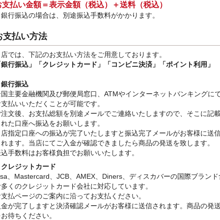
お支払い金額＝表示金額（税込）＋送料（税込）
※銀行振込
の場合は、別途振込手数料
がかかります。
お支払い方法
当店では、下記のお支払い方法をご用意しております。
「銀行振込」
「クレジットカード」「コンビニ決済」「ポイント利用」
・銀行振込
全国主要金融機関及び郵便局窓口、ATMやインターネットバンキングに
お支払いいただくことが可能です。
ご注文後、お支払総額を別途メールでご連絡いたしますので、そこに記
された口座へ振込をお願いします。
当店指定口座への振込が完了いたしますと振込完了メールがお客様に送
されます。当店にてご入金が確認できましたら商品の発送を致します。
振込手数料はお客様負担でお願いいたします。
・クレジットカード
isa、Mastercard、JCB、AMEX、Diners、ディスカバーの国際ブラン
む多くのクレジットカード会社に対応しています。
お支払ページのご案内に沿ってお支払ください。
入金が完了しますと決済確認メールがお客様に送信されます。商品の発
をお待ちください。