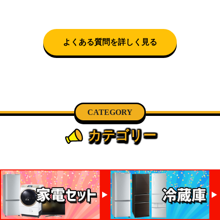
とができません。
送時間帯を指定できます(3/20～4/10は時間帯指定不
可)。自社配送を選択いただいた場合、弊社よりお電
話にて日時決定に関するご連絡をさせて頂きます。
よくある質問を詳しく見る
CATEGORY
カテゴリー