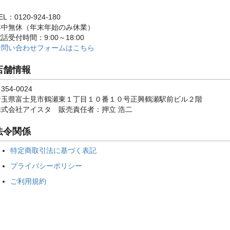
EL：0120-924-180
年中無休（年末年始のみ休業）
話受付時間：9:00～18:00
お問い合わせフォームはこちら
店舗情報
354-0024
埼玉県富士見市鶴瀬東１丁目１０番１０号正興鶴瀬駅前ビル２階
株式会社アイスタ 販売責任者：押立 浩二
法令関係
特定商取引法に基づく表記
プライバシーポリシー
ご利用規約