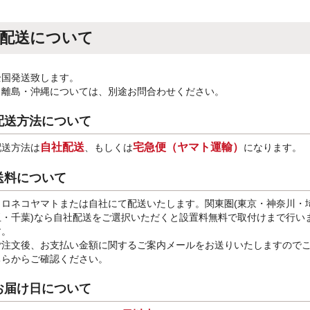
配送について
全国発送致します。
※離島・沖縄については、別途お問合わせください。
配送方法について
自社配送
宅急便（ヤマト運輸）
配送方法は
、もしくは
になります。
送料について
クロネコヤマトまたは自社にて配送いたします。関東圏(東京・神奈川・
玉・千葉)なら自社配送をご選択いただくと設置料無料で取付けまで行い
す。
ご注文後、お支払い金額に関するご案内メールをお送りいたしますので
ちらからご確認ください。
お届け日について