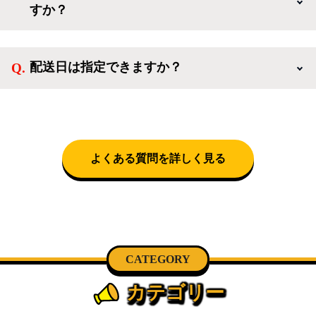
すか？
電、調理家電、生活家電まで、幅広く中古家電を取り
扱っています。
送料は商品と別にかかり、配送地域によって料金が異
なります。設置につきましては関東圏(東京・埼玉・
配送日は指定できますか？
神奈川・千葉)において自社配送を選択いただくこと
で設置料無料で承ります。それ以外の地域では承るこ
クロネコヤマトをご指定頂くと、購入時に配送日、配
とができません。
送時間帯を指定できます(3/20～4/10は時間帯指定不
可)。自社配送を選択いただいた場合、弊社よりお電
話にて日時決定に関するご連絡をさせて頂きます。
よくある質問を詳しく見る
CATEGORY
カテゴリー