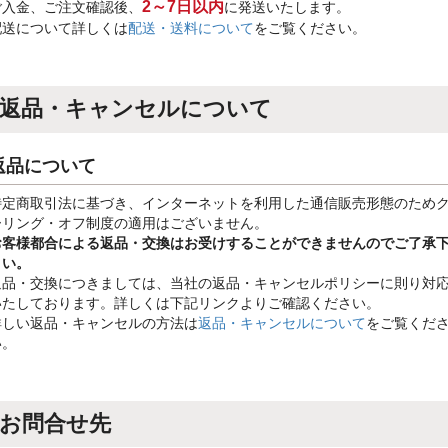
2～7日以内
ご入金、ご注文確認後、
に発送いたします。
配送について詳しくは
配送・送料について
をご覧ください。
返品・キャンセルについて
返品について
特定商取引法に基づき、インターネットを利用した通信販売形態のため
ーリング・オフ制度の適用はございません。
お客様都合による返品・交換はお受けすることができませんのでご了承
さい。
返品・交換につきましては、当社の返品・キャンセルポリシーに則り対
いたしております。詳しくは下記リンクよりご確認ください。
詳しい返品・キャンセルの方法は
返品・キャンセルについて
をご覧くだ
い。
お問合せ先