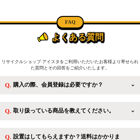
FAQ
よくある質問
リサイクルショップ アイスタをご利用いただいたお客様より寄せられ
た質問とその回答をご紹介いたします。
購入の際、会員登録は必要ですか？
新規会員登録すると、お得なメルマガが届く他、会員
様限定のキャンペーンに応募することも出来ます。一
取り扱っている商品を教えてください。
方、登録しなくてもカートに商品を入れた後、ログイ
ンせずに「ゲスト購入」を選択することで、会員登録
ご利用ありがとうございます。リサイクルショップア
なしでご購入いただけます。
イスタでは冷蔵庫、洗濯機、電子レンジのような新生
設置はしてもらえますか？送料はかかりま
活を応援するような家電セットから、季節・空調家