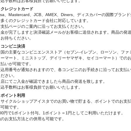
振込手数料はお客様負担でお願いいたします。
・クレジットカード
isa、Mastercard、JCB、AMEX、Diners、ディスカバーの国際ブラン
む多くのクレジットカード会社に対応しています。
お支払ページのご案内に沿ってお支払ください。
入金が完了しますと決済確認メールがお客様に送信されます。商品の発
をお待ちください。
・コンビニ決済
全国の主要なコンビニエンスストア（セブン-イレブン、ローソン、ファ
リーマート、ミニストップ、デイリーヤマザキ、セイコーマート）での
支払いが可能です。
振込用番号が通知されますので、各コンビニのお手続きに沿ってお支払
ください。
当店にてご入金が確認できましたら商品の発送を致します。
振込手数料はお客様負担でお願いいたします。
・ポイント利用
リサイクルショップアイスタでのお買い物で貯まる、ポイントでのお支
が可能です。
100円で1ポイント付与。1ポイント＝1円としてご利用いただけます。
他のお支払方法との併用も可能です。