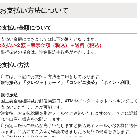
お支払い方法について
お支払い金額について
お支払い金額につきましては以下の通りとなります。
お支払い金額＝表示金額（税込）＋送料（税込）
※銀行振込
の場合は、別途振込手数料
がかかります。
お支払い方法
当店では、下記のお支払い方法をご用意しております。
「銀行振込」
「クレジットカード」「コンビニ決済」「ポイント利用」
・銀行振込
全国主要金融機関及び郵便局窓口、ATMやインターネットバンキングに
お支払いいただくことが可能です。
ご注文後、お支払総額を別途メールでご連絡いたしますので、そこに記
された口座へ振込をお願いします。
当店指定口座への振込が完了いたしますと振込完了メールがお客様に送
されます。当店にてご入金が確認できましたら商品の発送を致します。