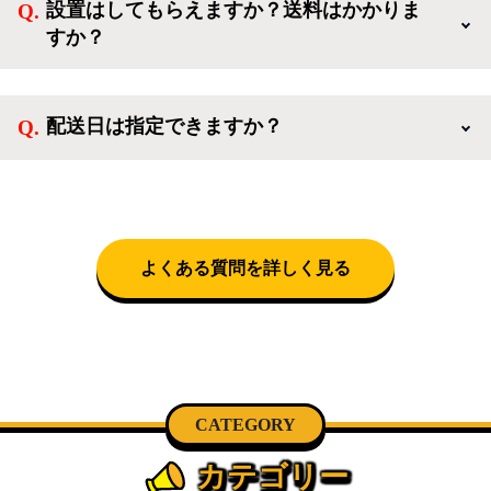
設置はしてもらえますか？送料はかかりま
活を応援するような家電セットから、季節・空調家
すか？
電、調理家電、生活家電まで、幅広く中古家電を取り
扱っています。
送料は商品と別にかかり、配送地域によって料金が異
なります。設置につきましては関東圏(東京・埼玉・
配送日は指定できますか？
神奈川・千葉)において自社配送を選択いただくこと
で設置料無料で承ります。それ以外の地域では承るこ
クロネコヤマトをご指定頂くと、購入時に配送日、配
とができません。
送時間帯を指定できます(3/20～4/10は時間帯指定不
可)。自社配送を選択いただいた場合、弊社よりお電
話にて日時決定に関するご連絡をさせて頂きます。
よくある質問を詳しく見る
CATEGORY
カテゴリー