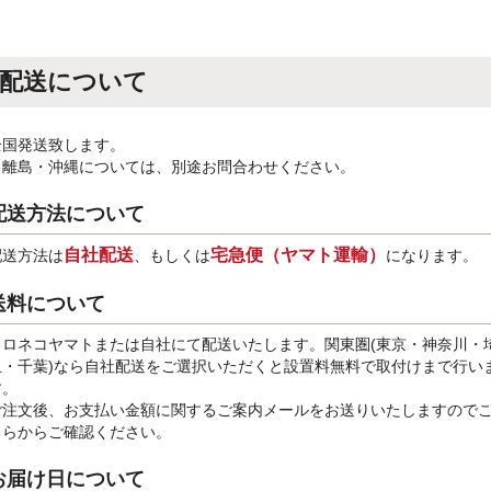
配送について
全国発送致します。
※離島・沖縄については、別途お問合わせください。
配送方法について
自社配送
宅急便（ヤマト運輸）
配送方法は
、もしくは
になります。
送料について
クロネコヤマトまたは自社にて配送いたします。関東圏(東京・神奈川・
玉・千葉)なら自社配送をご選択いただくと設置料無料で取付けまで行い
す。
ご注文後、お支払い金額に関するご案内メールをお送りいたしますので
ちらからご確認ください。
お届け日について