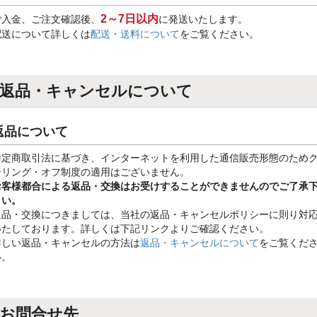
2～7日以内
ご入金、ご注文確認後、
に発送いたします。
配送について詳しくは
配送・送料について
をご覧ください。
返品・キャンセルについて
返品について
特定商取引法に基づき、インターネットを利用した通信販売形態のため
ーリング・オフ制度の適用はございません。
お客様都合による返品・交換はお受けすることができませんのでご了承
さい。
返品・交換につきましては、当社の返品・キャンセルポリシーに則り対
いたしております。詳しくは下記リンクよりご確認ください。
詳しい返品・キャンセルの方法は
返品・キャンセルについて
をご覧くだ
い。
お問合せ先