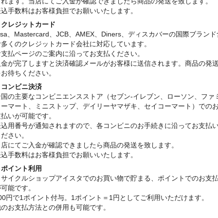
されます。当店にてご入金が確認できましたら商品の発送を致します。
振込手数料はお客様負担でお願いいたします。
・クレジットカード
isa、Mastercard、JCB、AMEX、Diners、ディスカバーの国際ブラン
む多くのクレジットカード会社に対応しています。
お支払ページのご案内に沿ってお支払ください。
入金が完了しますと決済確認メールがお客様に送信されます。商品の発
をお待ちください。
・コンビニ決済
全国の主要なコンビニエンスストア（セブン-イレブン、ローソン、ファ
リーマート、ミニストップ、デイリーヤマザキ、セイコーマート）での
支払いが可能です。
振込用番号が通知されますので、各コンビニのお手続きに沿ってお支払
ください。
当店にてご入金が確認できましたら商品の発送を致します。
振込手数料はお客様負担でお願いいたします。
・ポイント利用
リサイクルショップアイスタでのお買い物で貯まる、ポイントでのお支
が可能です。
100円で1ポイント付与。1ポイント＝1円としてご利用いただけます。
他のお支払方法との併用も可能です。