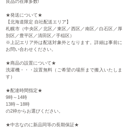
良品の在庫多数!
★発送について★
【北海道限定 自社配送エリア】
札幌市（中央区／北区／東区／西区／南区／白石区／厚
別区／豊平区／清田区／手稲区）
※上記エリア外は配送対象外となります。詳細は事前に
お問い合わせください。
★商品の設置について★
洗濯機・・・設置無料（ご希望の場所まで搬入いたしま
す）
★配達時間指定★
9時～14時
13時～18時
の2枠からお選びください。
★中古なのに新品同等の長期保証★