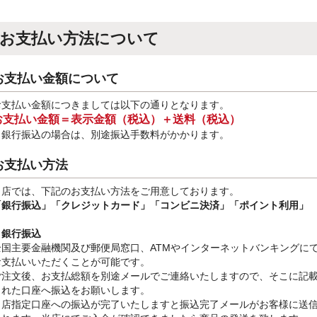
お支払い方法について
お支払い金額について
お支払い金額につきましては以下の通りとなります。
お支払い金額＝表示金額（税込）＋送料（税込）
※銀行振込
の場合は、別途振込手数料
がかかります。
お支払い方法
当店では、下記のお支払い方法をご用意しております。
「銀行振込」
「クレジットカード」「コンビニ決済」「ポイント利用」
・銀行振込
全国主要金融機関及び郵便局窓口、ATMやインターネットバンキングに
お支払いいただくことが可能です。
ご注文後、お支払総額を別途メールでご連絡いたしますので、そこに記
された口座へ振込をお願いします。
当店指定口座への振込が完了いたしますと振込完了メールがお客様に送