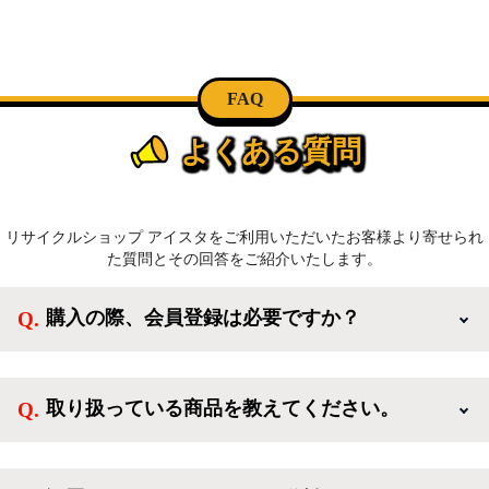
FAQ
よくある質問
リサイクルショップ アイスタをご利用いただいたお客様より寄せられ
た質問とその回答をご紹介いたします。
購入の際、会員登録は必要ですか？
新規会員登録すると、お得なメルマガが届く他、会員
様限定のキャンペーンに応募することも出来ます。一
取り扱っている商品を教えてください。
方、登録しなくてもカートに商品を入れた後、ログイ
ンせずに「ゲスト購入」を選択することで、会員登録
ご利用ありがとうございます。リサイクルショップア
なしでご購入いただけます。
イスタでは冷蔵庫、洗濯機、電子レンジのような新生