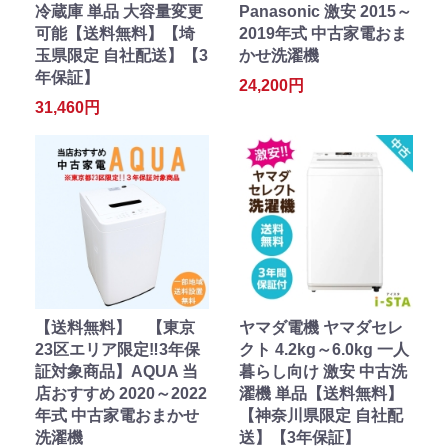
冷蔵庫 単品 大容量変更
Panasonic 激安 2015～
可能【送料無料】【埼
2019年式 中古家電おま
玉県限定 自社配送】【3
かせ洗濯機
年保証】
24,200円
31,460円
【送料無料】 【東京
ヤマダ電機 ヤマダセレ
23区エリア限定‼3年保
クト 4.2kg～6.0kg 一人
証対象商品】AQUA 当
暮らし向け 激安 中古洗
店おすすめ 2020～2022
濯機 単品【送料無料】
年式 中古家電おまかせ
【神奈川県限定 自社配
洗濯機
送】【3年保証】