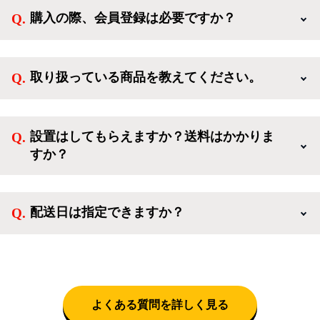
購入の際、会員登録は必要ですか？
新規会員登録すると、お得なメルマガが届く他、会員
様限定のキャンペーンに応募することも出来ます。一
取り扱っている商品を教えてください。
方、登録しなくてもカートに商品を入れた後、ログイ
ンせずに「ゲスト購入」を選択することで、会員登録
ご利用ありがとうございます。リサイクルショップア
なしでご購入いただけます。
イスタでは冷蔵庫、洗濯機、電子レンジのような新生
設置はしてもらえますか？送料はかかりま
活を応援するような家電セットから、季節・空調家
すか？
電、調理家電、生活家電まで、幅広く中古家電を取り
扱っています。
送料は商品と別にかかり、配送地域によって料金が異
なります。設置につきましては関東圏(東京・埼玉・
配送日は指定できますか？
神奈川・千葉)において自社配送を選択いただくこと
で設置料無料で承ります。それ以外の地域では承るこ
クロネコヤマトをご指定頂くと、購入時に配送日、配
とができません。
送時間帯を指定できます(3/20～4/10は時間帯指定不
可)。自社配送を選択いただいた場合、弊社よりお電
話にて日時決定に関するご連絡をさせて頂きます。
よくある質問を詳しく見る