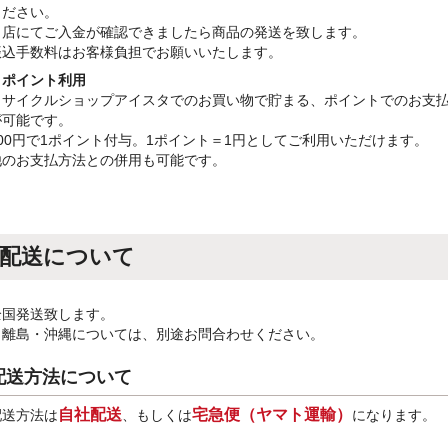
ください。
当店にてご入金が確認できましたら商品の発送を致します。
振込手数料はお客様負担でお願いいたします。
・ポイント利用
リサイクルショップアイスタでのお買い物で貯まる、ポイントでのお支
が可能です。
100円で1ポイント付与。1ポイント＝1円としてご利用いただけます。
他のお支払方法との併用も可能です。
配送について
全国発送致します。
※離島・沖縄については、別途お問合わせください。
配送方法について
自社配送
宅急便（ヤマト運輸）
配送方法は
、もしくは
になります。