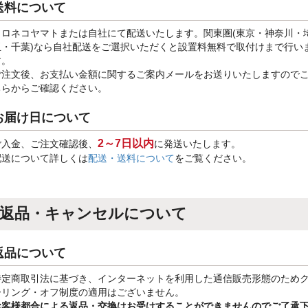
送料について
クロネコヤマトまたは自社にて配送いたします。関東圏(東京・神奈川・
玉・千葉)なら自社配送をご選択いただくと設置料無料で取付けまで行い
す。
ご注文後、お支払い金額に関するご案内メールをお送りいたしますので
ちらからご確認ください。
お届け日について
2～7日以内
ご入金、ご注文確認後、
に発送いたします。
配送について詳しくは
配送・送料について
をご覧ください。
返品・キャンセルについて
返品について
特定商取引法に基づき、インターネットを利用した通信販売形態のため
ーリング・オフ制度の適用はございません。
お客様都合による返品・交換はお受けすることができませんのでご了承