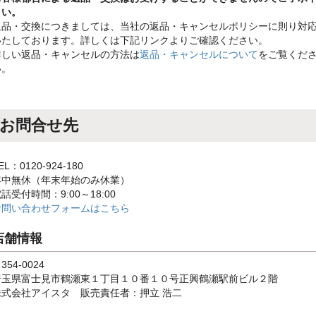
さい。
返品・交換につきましては、当社の返品・キャンセルポリシーに則り対
いたしております。詳しくは下記リンクよりご確認ください。
詳しい返品・キャンセルの方法は
返品・キャンセルについて
をご覧くだ
い。
お問合せ先
EL：0120-924-180
年中無休（年末年始のみ休業）
話受付時間：9:00～18:00
お問い合わせフォームはこちら
店舗情報
354-0024
埼玉県富士見市鶴瀬東１丁目１０番１０号正興鶴瀬駅前ビル２階
株式会社アイスタ 販売責任者：押立 浩二