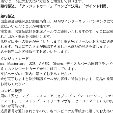
当店では、下記のお支払い方法をご用意しております。
「銀行振込」
「クレジットカード」「コンビニ決済」「ポイント利用」
・銀行振込
全国主要金融機関及び郵便局窓口、ATMやインターネットバンキングに
お支払いいただくことが可能です。
ご注文後、お支払総額を別途メールでご連絡いたしますので、そこに記
された口座へ振込をお願いします。
当店指定口座への振込が完了いたしますと振込完了メールがお客様に送
されます。当店にてご入金が確認できましたら商品の発送を致します。
振込手数料はお客様負担でお願いいたします。
・クレジットカード
isa、Mastercard、JCB、AMEX、Diners、ディスカバーの国際ブラン
む多くのクレジットカード会社に対応しています。
お支払ページのご案内に沿ってお支払ください。
入金が完了しますと決済確認メールがお客様に送信されます。商品の発
をお待ちください。
・コンビニ決済
全国の主要なコンビニエンスストア（セブン-イレブン、ローソン、ファ
リーマート、ミニストップ、デイリーヤマザキ、セイコーマート）での
支払いが可能です。
振込用番号が通知されますので、各コンビニのお手続きに沿ってお支払