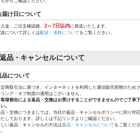
ちらからご確認ください。
お届け日について
2～7日以内
ご入金、ご注文確認後、
に発送いたします。
配送について詳しくは
配送・送料について
をご覧ください。
返品・キャンセルについて
返品について
特定商取引法に基づき、インターネットを利用した通信販売形態のため
ーリング・オフ制度の適用はございません。
お客様都合による返品・交換はお受けすることができませんのでご了承
さい。
返品・交換につきましては、当社の返品・キャンセルポリシーに則り対
いたしております。詳しくは下記リンクよりご確認ください。
詳しい返品・キャンセルの方法は
返品・キャンセルについて
をご覧くだ
い。