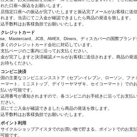
された口座へ振込をお願いします。
当店指定口座への振込が完了いたしますと振込完了メールがお客様に送
されます。当店にてご入金が確認できましたら商品の発送を致します。
振込手数料はお客様負担でお願いいたします。
・クレジットカード
isa、Mastercard、JCB、AMEX、Diners、ディスカバーの国際ブラン
む多くのクレジットカード会社に対応しています。
お支払ページのご案内に沿ってお支払ください。
入金が完了しますと決済確認メールがお客様に送信されます。商品の発
をお待ちください。
・コンビニ決済
全国の主要なコンビニエンスストア（セブン-イレブン、ローソン、ファ
リーマート、ミニストップ、デイリーヤマザキ、セイコーマート）での
支払いが可能です。
振込用番号が通知されますので、各コンビニのお手続きに沿ってお支払
ください。
当店にてご入金が確認できましたら商品の発送を致します。
振込手数料はお客様負担でお願いいたします。
・ポイント利用
リサイクルショップアイスタでのお買い物で貯まる、ポイントでのお支
が可能です。