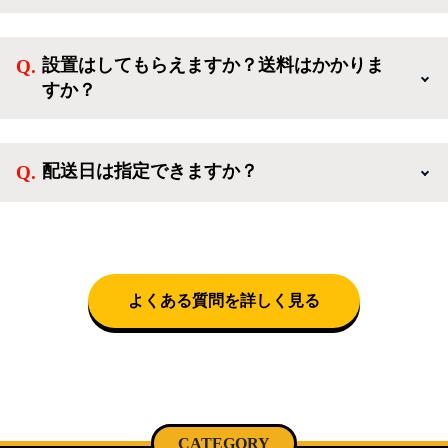
ンせずに「ゲスト購入」を選択することで、会員登録
ご利用ありがとうございます。リサイクルショップア
なしでご購入いただけます。
イスタでは冷蔵庫、洗濯機、電子レンジのような新生
設置はしてもらえますか？送料はかかりま
活を応援するような家電セットから、季節・空調家
すか？
電、調理家電、生活家電まで、幅広く中古家電を取り
扱っています。
送料は商品と別にかかり、配送地域によって料金が異
なります。設置につきましては関東圏(東京・埼玉・
配送日は指定できますか？
神奈川・千葉)において自社配送を選択いただくこと
で設置料無料で承ります。それ以外の地域では承るこ
クロネコヤマトをご指定頂くと、購入時に配送日、配
とができません。
送時間帯を指定できます(3/20～4/10は時間帯指定不
可)。自社配送を選択いただいた場合、弊社よりお電
話にて日時決定に関するご連絡をさせて頂きます。
よくある質問を詳しく見る
CATEGORY