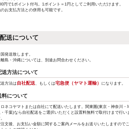
100円で1ポイント付与。1ポイント＝1円としてご利用いただけます。
他のお支払方法との併用も可能です。
配送について
全国発送致します。
※離島・沖縄については、別途お問合わせください。
配送方法について
自社配送
宅急便（ヤマト運輸）
配送方法は
、もしくは
になります。
送料について
クロネコヤマトまたは自社にて配送いたします。関東圏(東京・神奈川・
玉・千葉)なら自社配送をご選択いただくと設置料無料で取付けまで行い
す。
ご注文後、お支払い金額に関するご案内メールをお送りいたしますので