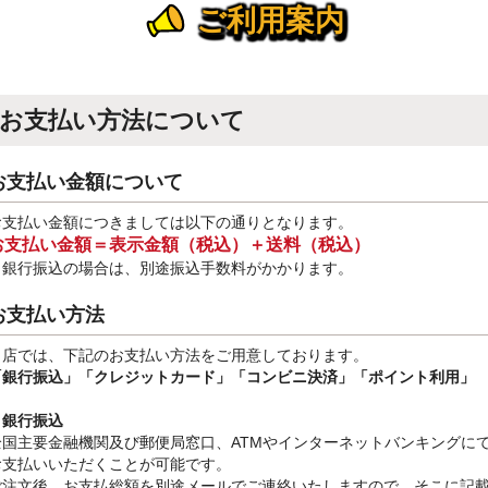
ご利用案内
お支払い方法について
お支払い金額について
お支払い金額につきましては以下の通りとなります。
お支払い金額＝表示金額（税込）＋送料（税込）
※銀行振込
の場合は、別途振込手数料
がかかります。
お支払い方法
当店では、下記のお支払い方法をご用意しております。
「銀行振込」
「クレジットカード」「コンビニ決済」「ポイント利用」
・銀行振込
全国主要金融機関及び郵便局窓口、ATMやインターネットバンキングに
お支払いいただくことが可能です。
ご注文後、お支払総額を別途メールでご連絡いたしますので、そこに記