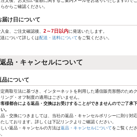
ご注文後、お支払い金額に関するご案内メールをお送りいたしますので
ちらからご確認ください。
お届け日について
2～7日以内
ご入金、ご注文確認後、
に発送いたします。
配送について詳しくは
配送・送料について
をご覧ください。
返品・キャンセルについて
返品について
特定商取引法に基づき、インターネットを利用した通信販売形態のため
ーリング・オフ制度の適用はございません。
お客様都合による返品・交換はお受けすることができませんのでご了承
さい。
返品・交換につきましては、当社の返品・キャンセルポリシーに則り対
いたしております。詳しくは下記リンクよりご確認ください。
詳しい返品・キャンセルの方法は
返品・キャンセルについて
をご覧くだ
い。