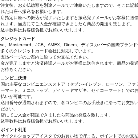
ご注文後、お支払総額を別途メールでご連絡いたしますので、そこに記
された口座へ振込をお願いします。
当店指定口座への振込が完了いたしますと振込完了メールがお客様に送
されます。当店にてご入金が確認できましたら商品の発送を致します。
振込手数料はお客様負担でお願いいたします。
・クレジットカード
isa、Mastercard、JCB、AMEX、Diners、ディスカバーの国際ブラン
む多くのクレジットカード会社に対応しています。
お支払ページのご案内に沿ってお支払ください。
入金が完了しますと決済確認メールがお客様に送信されます。商品の発
をお待ちください。
・コンビニ決済
全国の主要なコンビニエンスストア（セブン-イレブン、ローソン、ファ
リーマート、ミニストップ、デイリーヤマザキ、セイコーマート）での
支払いが可能です。
振込用番号が通知されますので、各コンビニのお手続きに沿ってお支払
ください。
当店にてご入金が確認できましたら商品の発送を致します。
振込手数料はお客様負担でお願いいたします。
・ポイント利用
リサイクルショップアイスタでのお買い物で貯まる、ポイントでのお支