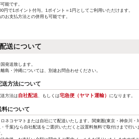
が可能です。
100円で1ポイント付与。1ポイント＝1円としてご利用いただけます。
他のお支払方法との併用も可能です。
配送について
全国発送致します。
※離島・沖縄については、別途お問合わせください。
配送方法について
自社配送
宅急便（ヤマト運輸）
配送方法は
、もしくは
になります。
送料について
クロネコヤマトまたは自社にて配送いたします。関東圏(東京・神奈川・
玉・千葉)なら自社配送をご選択いただくと設置料無料で取付けまで行い
す。