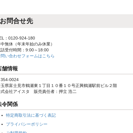
お問合せ先
EL：0120-924-180
年中無休（年末年始のみ休業）
話受付時間：9:00～18:00
お問い合わせフォームはこちら
店舗情報
354-0024
埼玉県富士見市鶴瀬東１丁目１０番１０号正興鶴瀬駅前ビル２階
株式会社アイスタ 販売責任者：押立 浩二
法令関係
特定商取引法に基づく表記
プライバシーポリシー
ご利用規約