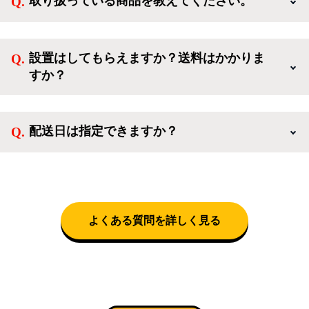
取り扱っている商品を教えてください。
方、登録しなくてもカートに商品を入れた後、ログイ
ンせずに「ゲスト購入」を選択することで、会員登録
ご利用ありがとうございます。リサイクルショップア
なしでご購入いただけます。
イスタでは冷蔵庫、洗濯機、電子レンジのような新生
設置はしてもらえますか？送料はかかりま
活を応援するような家電セットから、季節・空調家
すか？
電、調理家電、生活家電まで、幅広く中古家電を取り
扱っています。
送料は商品と別にかかり、配送地域によって料金が異
なります。設置につきましては関東圏(東京・埼玉・
配送日は指定できますか？
神奈川・千葉)において自社配送を選択いただくこと
で設置料無料で承ります。それ以外の地域では承るこ
クロネコヤマトをご指定頂くと、購入時に配送日、配
とができません。
送時間帯を指定できます(3/20～4/10は時間帯指定不
可)。自社配送を選択いただいた場合、弊社よりお電
話にて日時決定に関するご連絡をさせて頂きます。
よくある質問を詳しく見る