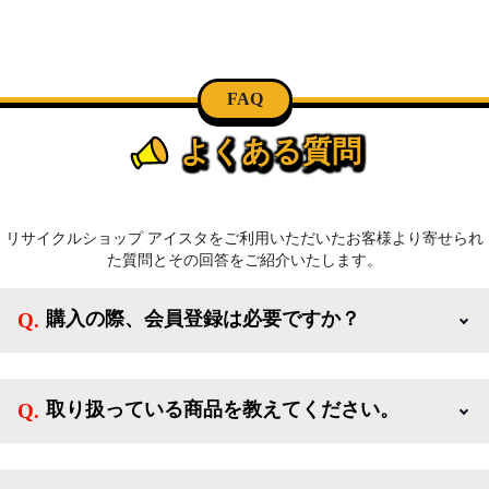
FAQ
よくある質問
リサイクルショップ アイスタをご利用いただいたお客様より寄せられ
た質問とその回答をご紹介いたします。
購入の際、会員登録は必要ですか？
新規会員登録すると、お得なメルマガが届く他、会員
様限定のキャンペーンに応募することも出来ます。一
取り扱っている商品を教えてください。
方、登録しなくてもカートに商品を入れた後、ログイ
ンせずに「ゲスト購入」を選択することで、会員登録
ご利用ありがとうございます。リサイクルショップア
なしでご購入いただけます。
イスタでは冷蔵庫、洗濯機、電子レンジのような新生