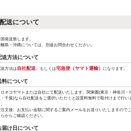
配送について
全国発送致します。
※離島・沖縄については、別途お問合わせください。
配送方法について
自社配送
宅急便（ヤマト運輸）
配送方法は
、もしくは
になります。
送料について
クロネコヤマトまたは自社にて配送いたします。関東圏(東京・神奈川・
玉・千葉)なら自社配送をご選択いただくと設置料無料で取付けまで行い
す。
ご注文後、お支払い金額に関するご案内メールをお送りいたしますので
ちらからご確認ください。
お届け日について