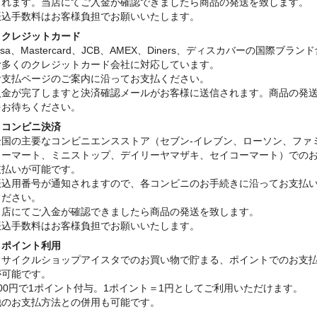
されます。当店にてご入金が確認できましたら商品の発送を致します。
振込手数料はお客様負担でお願いいたします。
・クレジットカード
isa、Mastercard、JCB、AMEX、Diners、ディスカバーの国際ブラン
む多くのクレジットカード会社に対応しています。
お支払ページのご案内に沿ってお支払ください。
入金が完了しますと決済確認メールがお客様に送信されます。商品の発
をお待ちください。
・コンビニ決済
全国の主要なコンビニエンスストア（セブン-イレブン、ローソン、ファ
リーマート、ミニストップ、デイリーヤマザキ、セイコーマート）での
支払いが可能です。
振込用番号が通知されますので、各コンビニのお手続きに沿ってお支払
ください。
当店にてご入金が確認できましたら商品の発送を致します。
振込手数料はお客様負担でお願いいたします。
・ポイント利用
リサイクルショップアイスタでのお買い物で貯まる、ポイントでのお支
が可能です。
100円で1ポイント付与。1ポイント＝1円としてご利用いただけます。
他のお支払方法との併用も可能です。