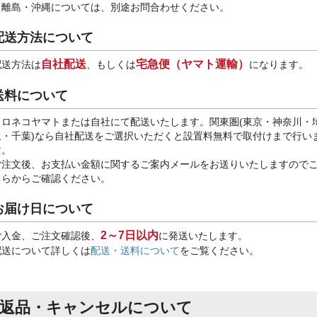
※離島・沖縄については、別途お問合わせください。
配送方法について
自社配送
宅急便（ヤマト運輸）
配送方法は
、もしくは
になります。
送料について
クロネコヤマトまたは自社にて配送いたします。関東圏(東京・神奈川・
玉・千葉)なら自社配送をご選択いただくと設置料無料で取付けまで行い
す。
ご注文後、お支払い金額に関するご案内メールをお送りいたしますので
ちらからご確認ください。
お届け日について
2～7日以内
ご入金、ご注文確認後、
に発送いたします。
配送について詳しくは
配送・送料について
をご覧ください。
返品・キャンセルについて