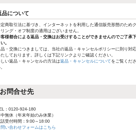
返品について
特定商取引法に基づき、インターネットを利用した通信販売形態のため
ーリング・オフ制度の適用はございません。
お客様都合による返品・交換はお受けすることができませんのでご了承
さい。
返品・交換につきましては、当社の返品・キャンセルポリシーに則り対
いたしております。詳しくは下記リンクよりご確認ください。
詳しい返品・キャンセルの方法は
返品・キャンセルについて
をご覧くだ
い。
お問合せ先
EL：0120-924-180
年中無休（年末年始のみ休業）
話受付時間：9:00～18:00
お問い合わせフォームはこちら