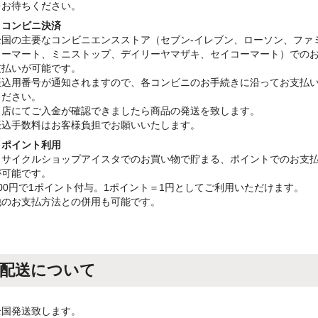
をお待ちください。
・コンビニ決済
全国の主要なコンビニエンスストア（セブン-イレブン、ローソン、ファ
リーマート、ミニストップ、デイリーヤマザキ、セイコーマート）での
支払いが可能です。
振込用番号が通知されますので、各コンビニのお手続きに沿ってお支払
ください。
当店にてご入金が確認できましたら商品の発送を致します。
振込手数料はお客様負担でお願いいたします。
・ポイント利用
リサイクルショップアイスタでのお買い物で貯まる、ポイントでのお支
が可能です。
100円で1ポイント付与。1ポイント＝1円としてご利用いただけます。
他のお支払方法との併用も可能です。
配送について
全国発送致します。