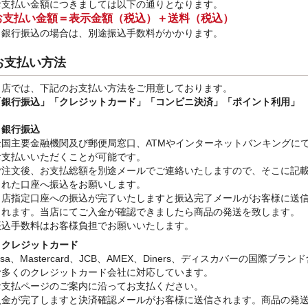
お支払い金額につきましては以下の通りとなります。
お支払い金額＝表示金額（税込）＋送料（税込）
※銀行振込
の場合は、別途振込手数料
がかかります。
お支払い方法
当店では、下記のお支払い方法をご用意しております。
「銀行振込」
「クレジットカード」「コンビニ決済」「ポイント利用」
・銀行振込
全国主要金融機関及び郵便局窓口、ATMやインターネットバンキングに
お支払いいただくことが可能です。
ご注文後、お支払総額を別途メールでご連絡いたしますので、そこに記
された口座へ振込をお願いします。
当店指定口座への振込が完了いたしますと振込完了メールがお客様に送
されます。当店にてご入金が確認できましたら商品の発送を致します。
振込手数料はお客様負担でお願いいたします。
・クレジットカード
isa、Mastercard、JCB、AMEX、Diners、ディスカバーの国際ブラン
む多くのクレジットカード会社に対応しています。
お支払ページのご案内に沿ってお支払ください。
入金が完了しますと決済確認メールがお客様に送信されます。商品の発