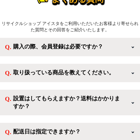
リサイクルショップ アイスタをご利用いただいたお客様より寄せられ
た質問とその回答をご紹介いたします。
購入の際、会員登録は必要ですか？
新規会員登録すると、お得なメルマガが届く他、会員
様限定のキャンペーンに応募することも出来ます。一
取り扱っている商品を教えてください。
方、登録しなくてもカートに商品を入れた後、ログイ
ンせずに「ゲスト購入」を選択することで、会員登録
ご利用ありがとうございます。リサイクルショップア
なしでご購入いただけます。
イスタでは冷蔵庫、洗濯機、電子レンジのような新生
設置はしてもらえますか？送料はかかりま
活を応援するような家電セットから、季節・空調家
すか？
電、調理家電、生活家電まで、幅広く中古家電を取り
扱っています。
送料は商品と別にかかり、配送地域によって料金が異
なります。設置につきましては関東圏(東京・埼玉・
配送日は指定できますか？
神奈川・千葉)において自社配送を選択いただくこと
で設置料無料で承ります。それ以外の地域では承るこ