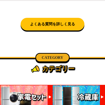
クロネコヤマトをご指定頂くと、購入時に配送日、配
とができません。
送時間帯を指定できます(3/20～4/10は時間帯指定不
可)。自社配送を選択いただいた場合、弊社よりお電
話にて日時決定に関するご連絡をさせて頂きます。
よくある質問を詳しく見る
CATEGORY
カテゴリー