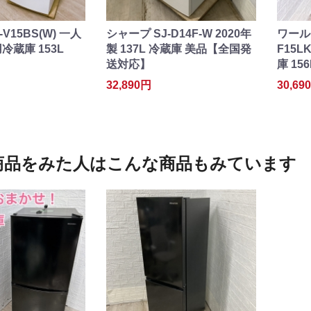
V15BS(W) 一人
シャープ SJ-D14F-W 2020年
ワール
蔵庫 153L
製 137L 冷蔵庫 美品【全国発
F15
送対応】
庫 156
32,890円
30,69
商品をみた人はこんな商品もみています