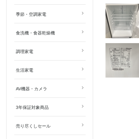
畳)
畳)
空気清浄機
除湿機
扇風機
ストーブ・ヒーター
その他冷暖房・空調機
季節・空調家電
食洗機・食器乾燥機
電子レンジ
オーブンレンジ
ガスコンロ
IHクッキングヒーター
炊飯器
その他調理家電
調理家電
美容・健康家電
掃除機
生活家電
ブルーレイ・HDDレコ
DVD・BDプレイヤー
カメラ
AV関連パーツ
AV機器・カメラ
ダー
東京都
埼玉県
神奈川県
千葉県
北海道
3年保証対象商品
売り尽くしセール