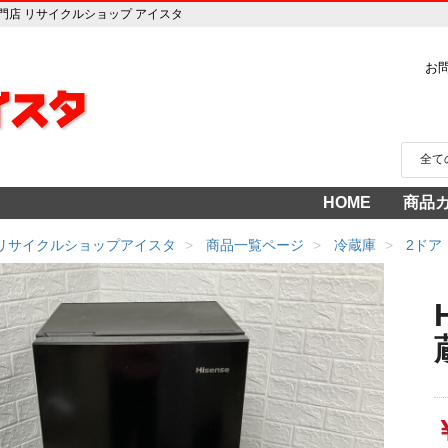
売専門店 リサイクルショップ アイスタ
お
HOME
商品
家電
冷蔵
中古家
洗濯
テレ
エア
季節
食洗
調理
生活
AV機
3年
売り
 リサイクルショップアイスタ
商品一覧ページ
冷蔵庫
2ドア