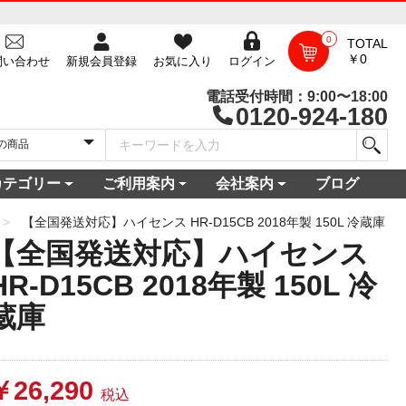
0
TOTAL
￥0
問い合わせ
新規会員登録
お気に入り
ログイン
電話受付時間：9:00〜18:00
0120-924-180
カテゴリー
ご利用案内
会社案内
ブログ
一覧
庫
電セット 通販
機
ビ
コン
・空調家電
機・食器乾燥機
家電
家電
器・カメラ
保証対象商品
尽くしセール
ご利用ガイド
ご利用規約
配送・送料について
よくある質問
新規会員登録
会員ログイン
パスワード再発行
お問い合わせ
ショップ概要
店舗一覧
プライバシーポリシー
特定商取引法に基づく表記
古物営業法に基づく表示
【全国発送対応】ハイセンス HR-D15CB 2018年製 150L 冷蔵庫
【全国発送対応】ハイセンス
HR-D15CB 2018年製 150L 冷
蔵庫
￥26,290
税込