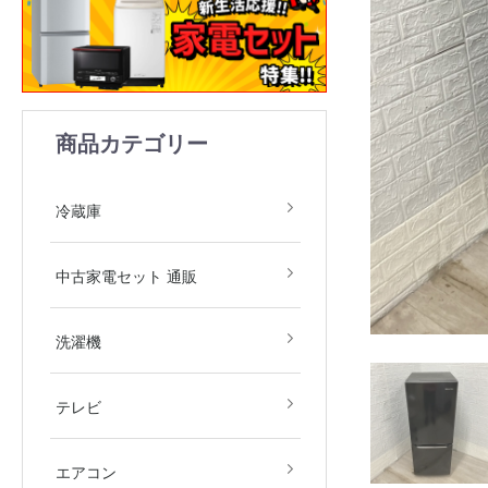
商品カテゴリー
1ドア
2ドア
3ドア
4ドア
5ドア
6ドア
冷凍庫
冷蔵庫
中古家電2点セット(冷
中古家電3点セット(冷
中古家電4点セット(冷
中古家電5点セット（冷
中古家電セット 通販
庫・洗濯機)
庫・洗濯機・レンジ)
庫・洗濯機・レンジ・
庫・洗濯機・レンジ・
飯器)
飯器・掃除機）
全自動洗濯機
ドラム式洗濯機
洗濯乾燥機
衣類乾燥機
洗濯機
デジタルテレビ
その他テレビ
4Kテレビ
テレビ
地域限定商品
2.2kw(木造6畳～鉄筋9
2.5kw(木造7畳～鉄筋10
2.8kw(木造8畳～鉄筋12
エアコン