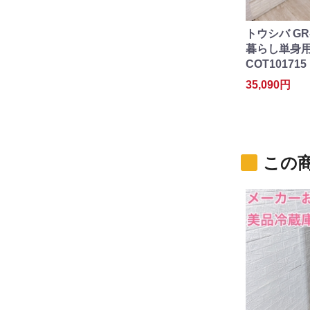
トウシバ GR-
暮らし単身用冷
COT101715
35,090円
この