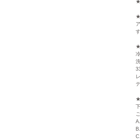
A
B
C