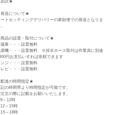
★必読★
★発送について★
アートセッティングデリバリーの家財便での発送となりま
す。
★商品の設置・取付について★
冷蔵庫・・・設置無料
洗濯機・・・設置無料 ※排水ホース取付は作業員に別途
3300円お支払いすれば依頼できます
レンジ・・・設置無料
テレビ・・・設置無料
★配達の時間指定★
下記の時間帯より時間指定が可能です。
ご注文の際に記載をお願いいたします。
.9～12時
.12～15時
.15～18時