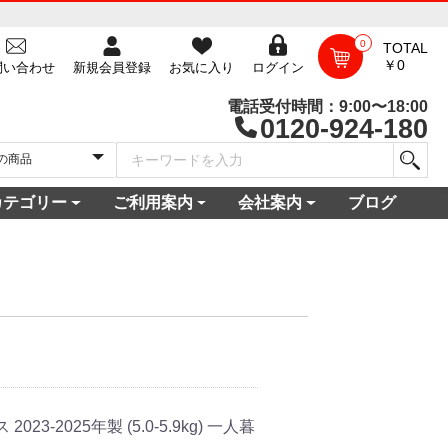
0
TOTAL
￥0
問い合わせ
新規会員登録
お気に入り
ログイン
電話受付時間：9:00〜18:00
0120-924-180
カテゴリー
ご利用案内
会社案内
ブログ
一覧
庫
電セット 通販
機
ビ
コン
・空調家電
機・食器乾燥機
家電
家電
器・カメラ
保証対象商品
尽くしセール
ご利用ガイド
ご利用規約
配送・送料について
よくある質問
新規会員登録
会員ログイン
パスワード再発行
お問い合わせ
ショップ概要
店舗一覧
プライバシーポリシー
特定商取引法に基づく表記
古物営業法に基づく表示
。
3-2025年製 (5.0-5.9kg) 一人暮