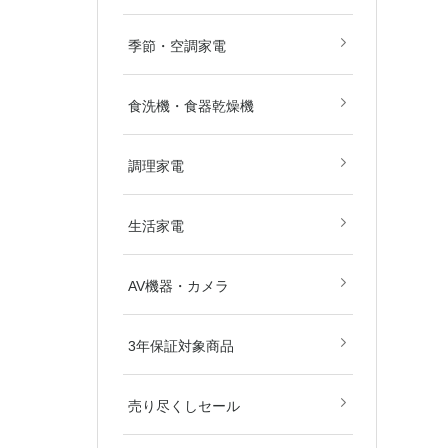
畳)
畳)
空気清浄機
除湿機
扇風機
ストーブ・
その他冷暖
季節・空調家電
食洗機・食器乾燥機
電子レンジ
オーブンレ
ガスコンロ
IHクッキ
炊飯器
その他調理
調理家電
美容・健康
掃除機
生活家電
ブルーレイ
DVD・BD
カメラ
AV関連パ
AV機器・カメラ
ダー
東京都
埼玉県
神奈川県
千葉県
北海道
3年保証対象商品
売り尽くしセール