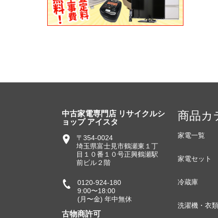
商品カ
中古家電専門店 リサイクルシ
ョップ アイスタ
家電一覧
〒354-0024
埼玉県富士見市鶴瀬東１丁
目１０番１０号正興鶴瀬駅
家電セット
前ビル２階
冷蔵庫
0120-924-180
9:00〜18:00
(月〜金) 年中無休
洗濯機・衣
古物商許可