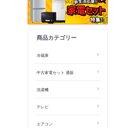
商品カテゴリー
1ドア
2ドア
3ドア
4ドア
5ドア
6ドア
冷凍庫
冷蔵庫
中古家電2
中古家電3
中古家電4
中古家電5
中古家電セット 通販
庫・洗濯機
庫・洗濯機
庫・洗濯機
庫・洗濯機
飯器)
飯器・掃除
全自動洗濯
ドラム式洗
洗濯乾燥機
衣類乾燥機
洗濯機
デジタルテ
その他テレ
4Kテレビ
テレビ
地域限定商
2.2kw(木
2.5kw(木
2.8kw(木
エアコン