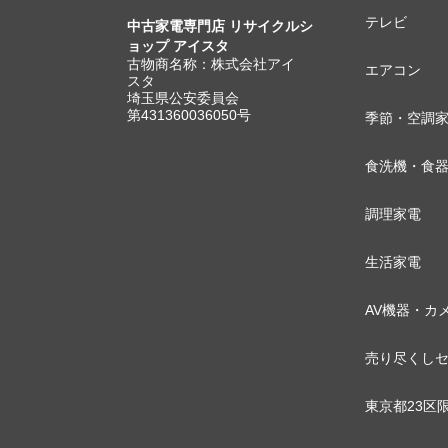
テレビ
中古家電専門店 リサイクルシ
ョップ アイスタ
古物商名称：株式会社アイ
エアコン
スタ
埼玉県公安委員会
第431360036050号
季節・空調
食洗機・食
調理家電
生活家電
AV機器・カ
売り尽くし
東京都23区