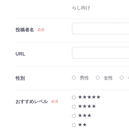
らし向け
投稿者名
必須
URL
点セット(冷蔵
点セット(冷蔵
点セット(冷蔵
点セット（冷蔵
男性
女性
)
・レンジ)
・レンジ・炊
・レンジ・炊
性別
機）
機
濯機
★★★★★
おすすめレベル
必須
★★★★
レビ
ビ
★★★
品
造6畳～鉄筋9畳)
造7畳～鉄筋10
造8畳～鉄筋12
東京都限定商品
神奈川県限定商品
埼玉県限定商品
千葉県限定商品
★★