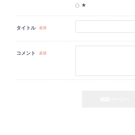
★
ヒーター
房・空調機器
タイトル
必須
ンジ
ングヒーター
家電
コメント
必須
家電
・HDDレコー
プレイヤー
ーツ
確認ページへ
洗濯機
冷蔵庫
家電セット
洗濯機
冷蔵庫
家電セット
洗濯機
冷蔵庫
家電セット
洗濯機
冷蔵庫
家電セット
洗濯機
冷蔵庫
家電セット
戻る