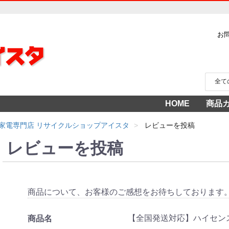
お
HOME
商品
家電
冷蔵
中古家
洗濯
テレ
エア
季節
食洗
調理
生活
AV機
3年
売り
家電専門店 リサイクルショップアイスタ
レビューを投稿
レビューを投稿
商品について、お客様のご感想をお待ちしております
【全国発送対応】ハイセンス 202
商品名