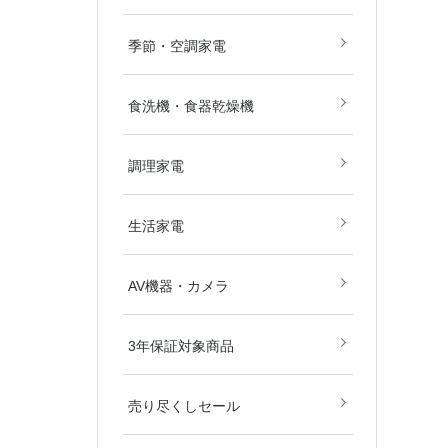
畳)
畳)
空気清浄機
除湿機
扇風機
ストーブ・
その他冷暖
季節・空調家電
食洗機・食器乾燥機
電子レンジ
オーブンレ
ガスコンロ
IHクッキ
炊飯器
その他調理
調理家電
美容・健康
掃除機
生活家電
ブルーレイ
DVD・BD
カメラ
AV関連パ
AV機器・カメラ
ダー
東京都
埼玉県
神奈川県
千葉県
北海道
3年保証対象商品
売り尽くしセール