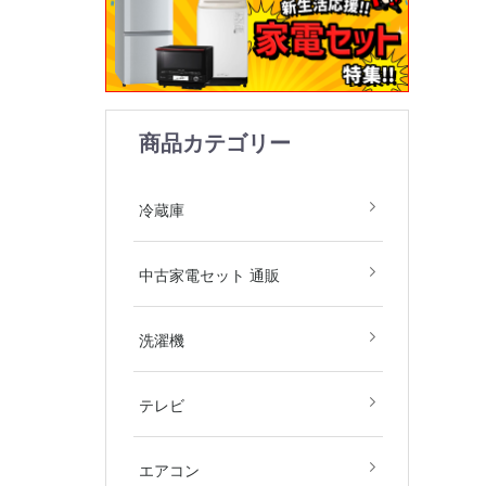
商品カテゴリー
1ドア
2ドア
3ドア
4ドア
5ドア
6ドア
冷凍庫
冷蔵庫
中古家電2
中古家電3
中古家電4
中古家電5
中古家電セット 通販
庫・洗濯機
庫・洗濯機
庫・洗濯機
庫・洗濯機
飯器)
飯器・掃除
全自動洗濯
ドラム式洗
洗濯乾燥機
衣類乾燥機
洗濯機
デジタルテ
その他テレ
4Kテレビ
テレビ
地域限定商
2.2kw(木
2.5kw(木
2.8kw(木
エアコン