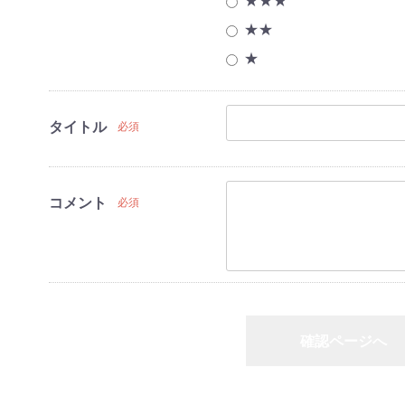
★★★
★★
ヒーター
房・空調機器
★
タイトル
必須
ンジ
ングヒーター
家電
家電
コメント
必須
・HDDレコー
プレイヤー
ーツ
洗濯機
冷蔵庫
家電セット
洗濯機
冷蔵庫
家電セット
洗濯機
冷蔵庫
家電セット
洗濯機
冷蔵庫
家電セット
洗濯機
冷蔵庫
家電セット
確認ページへ