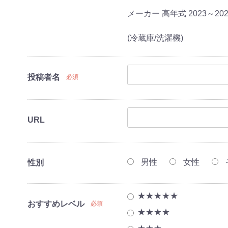
メーカー 高年式 2023～2
(冷蔵庫/洗濯機)
投稿者名
必須
URL
点セット(冷蔵
点セット(冷蔵
点セット(冷蔵
点セット（冷蔵
)
・レンジ)
・レンジ・炊
・レンジ・炊
機）
機
濯機
男性
女性
性別
レビ
ビ
★★★★★
おすすめレベル
必須
★★★★
品
造6畳～鉄筋9畳)
造7畳～鉄筋10
造8畳～鉄筋12
東京都限定商品
神奈川県限定商品
埼玉県限定商品
千葉県限定商品