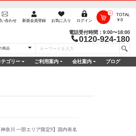
0
TOTAL
￥0
問い合わせ
新規会員登録
お気に入り
ログイン
電話受付時間：9:00〜18:00
0120-924-180
カテゴリー
ご利用案内
会社案内
ブログ
一覧
庫
電セット 通販
機
ビ
コン
・空調家電
機・食器乾燥機
家電
家電
器・カメラ
保証対象商品
尽くしセール
ご利用ガイド
ご利用規約
配送・送料について
よくある質問
新規会員登録
会員ログイン
パスワード再発行
お問い合わせ
ショップ概要
店舗一覧
プライバシーポリシー
特定商取引法に基づく表記
古物営業法に基づく表示
。
 神奈川 一部エリア限定‼】国内有名