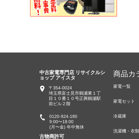
商品カ
中古家電専門店 リサイクルシ
ョップ アイスタ
家電一覧
〒354-0024
埼玉県富士見市鶴瀬東１丁
目１０番１０号正興鶴瀬駅
家電セット
前ビル２階
冷蔵庫
0120-924-180
9:00〜18:00
(月〜金) 年中無休
洗濯機・衣
古物商許可