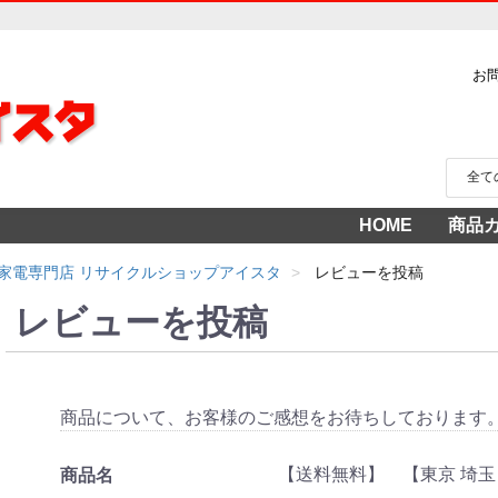
お
HOME
商品
家電
冷蔵
中古家
洗濯
テレ
エア
季節
食洗
調理
生活
AV機
3年
売り
家電専門店 リサイクルショップアイスタ
レビューを投稿
レビューを投稿
商品について、お客様のご感想をお待ちしております
【送料無料】 【東京 埼玉
商品名