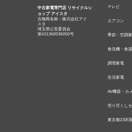
テレビ
中古家電専門店 リサイクルシ
ョップ アイスタ
古物商名称：株式会社アイ
エアコン
スタ
埼玉県公安委員会
第431360036050号
季節・空調
食洗機・食
調理家電
生活家電
AV機器・カ
売り尽くし
東京都23区