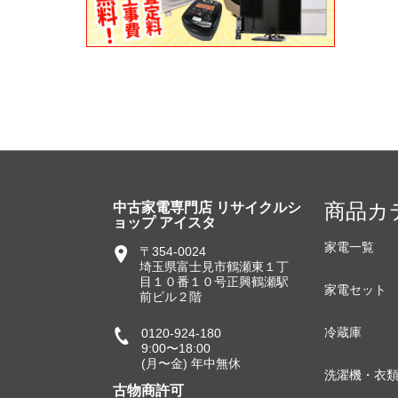
商品カ
中古家電専門店 リサイクルシ
ョップ アイスタ
家電一覧
〒354-0024
埼玉県富士見市鶴瀬東１丁
目１０番１０号正興鶴瀬駅
家電セット
前ビル２階
冷蔵庫
0120-924-180
9:00〜18:00
(月〜金) 年中無休
洗濯機・衣
古物商許可