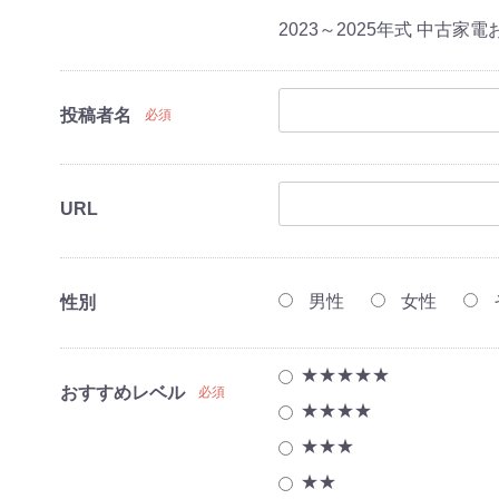
2023～2025年式 中古家
投稿者名
必須
URL
点セット(冷蔵
点セット(冷蔵
点セット(冷蔵
点セット（冷蔵
男性
女性
)
・レンジ)
・レンジ・炊
・レンジ・炊
性別
機）
機
濯機
★★★★★
おすすめレベル
必須
★★★★
レビ
ビ
★★★
品
造6畳～鉄筋9畳)
造7畳～鉄筋10
造8畳～鉄筋12
東京都限定商品
神奈川県限定商品
埼玉県限定商品
千葉県限定商品
★★