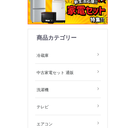
商品カテゴリー
1ドア
2ドア
3ドア
4ドア
5ドア
6ドア
冷凍庫
冷蔵庫
中古家電2
中古家電3
中古家電4
中古家電5
中古家電セット 通販
庫・洗濯機
庫・洗濯機
庫・洗濯機
庫・洗濯機
飯器)
飯器・掃除
全自動洗濯
ドラム式洗
洗濯乾燥機
衣類乾燥機
洗濯機
デジタルテ
その他テレ
4Kテレビ
テレビ
地域限定商
2.2kw(木
2.5kw(木
2.8kw(木
エアコン