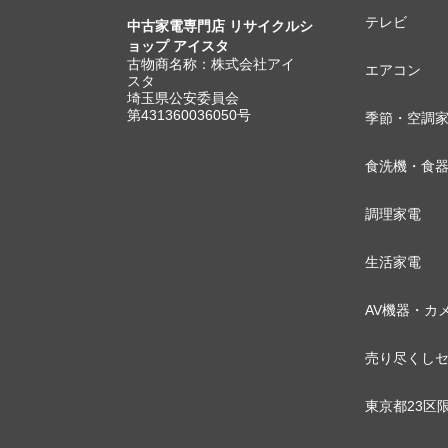
テレビ
中古家電専門店 リサイクルシ
ョップ アイスタ
古物商名称：株式会社アイ
エアコン
スタ
埼玉県公安委員会
第431360036050号
季節・空調
食洗機・食
調理家電
生活家電
AV機器・カ
売り尽くし
東京都23区