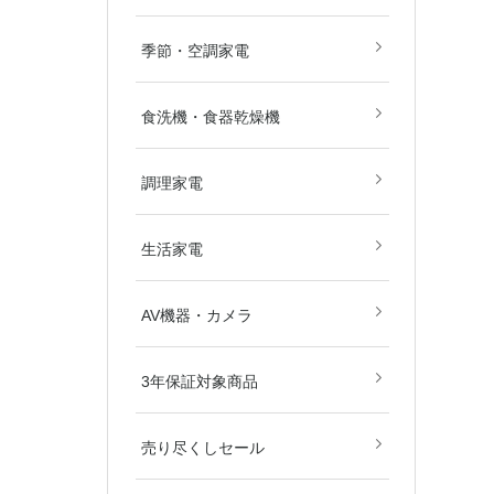
畳)
畳)
空気清浄機
除湿機
扇風機
ストーブ・
その他冷暖
季節・空調家電
食洗機・食器乾燥機
電子レンジ
オーブンレ
ガスコンロ
IHクッキ
炊飯器
その他調理
調理家電
美容・健康
掃除機
生活家電
ブルーレイ
DVD・BD
カメラ
AV関連パ
AV機器・カメラ
ダー
東京都
埼玉県
神奈川県
千葉県
北海道
3年保証対象商品
売り尽くしセール