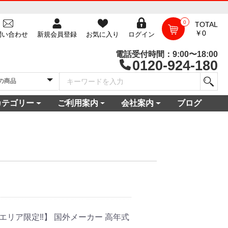
0
TOTAL
￥0
問い合わせ
新規会員登録
お気に入り
ログイン
電話受付時間：9:00〜18:00
0120-924-180
カテゴリー
ご利用案内
会社案内
ブログ
一覧
庫
電セット 通販
機
ビ
コン
・空調家電
機・食器乾燥機
家電
家電
器・カメラ
保証対象商品
尽くしセール
ご利用ガイド
ご利用規約
配送・送料について
よくある質問
新規会員登録
会員ログイン
パスワード再発行
お問い合わせ
ショップ概要
店舗一覧
プライバシーポリシー
特定商取引法に基づく表記
古物営業法に基づく表示
。
エリア限定‼】 国外メーカー 高年式