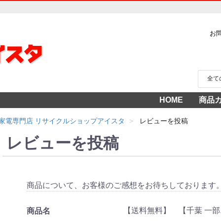
お
HOME
商品
家電
冷蔵
中古家
洗濯
テレ
エア
季節
食洗
調理
生活
AV機
3年
売り
家電専門店 リサイクルショップアイスタ
レビューを投稿
レビューを投稿
商品について、お客様のご感想をお待ちしております
【送料無料】 【千葉 一部
商品名