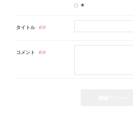
★
ヒーター
房・空調機器
タイトル
必須
ンジ
ングヒーター
家電
コメント
必須
家電
・HDDレコー
プレイヤー
ーツ
確認ページへ
洗濯機
冷蔵庫
家電セット
洗濯機
冷蔵庫
家電セット
洗濯機
冷蔵庫
家電セット
洗濯機
冷蔵庫
家電セット
洗濯機
冷蔵庫
家電セット
戻る