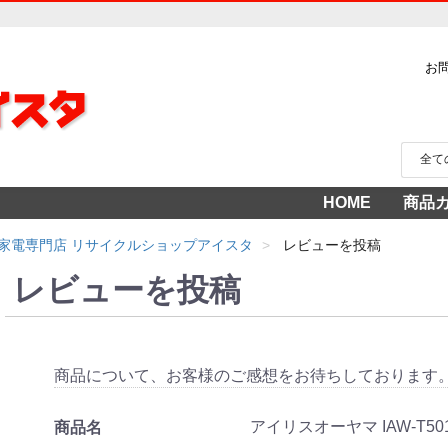
お
HOME
商品
家電
冷蔵
中古家
洗濯
テレ
エア
季節
食洗
調理
生活
AV機
3年
売り
家電専門店 リサイクルショップアイスタ
レビューを投稿
レビューを投稿
商品について、お客様のご感想をお待ちしております
アイリスオーヤマ IAW-T50
商品名