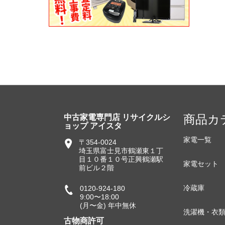
商品カ
中古家電専門店 リサイクルシ
ョップ アイスタ
家電一覧
〒354-0024
埼玉県富士見市鶴瀬東１丁
目１０番１０号正興鶴瀬駅
家電セット
前ビル２階
冷蔵庫
0120-924-180
9:00〜18:00
(月〜金) 年中無休
洗濯機・衣
古物商許可