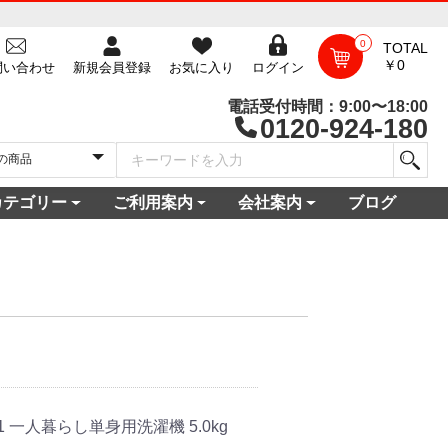
0
TOTAL
￥0
問い合わせ
新規会員登録
お気に入り
ログイン
電話受付時間：9:00〜18:00
0120-924-180
カテゴリー
ご利用案内
会社案内
ブログ
一覧
庫
電セット 通販
機
ビ
コン
・空調家電
機・食器乾燥機
家電
家電
器・カメラ
保証対象商品
尽くしセール
ご利用ガイド
ご利用規約
配送・送料について
よくある質問
新規会員登録
会員ログイン
パスワード再発行
お問い合わせ
ショップ概要
店舗一覧
プライバシーポリシー
特定商取引法に基づく表記
古物営業法に基づく表示
。
1 一人暮らし単身用洗濯機 5.0kg