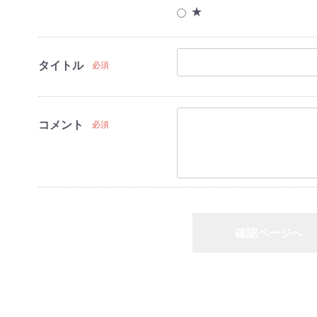
★
ヒーター
房・空調機器
タイトル
必須
ンジ
ングヒーター
家電
コメント
必須
家電
・HDDレコー
プレイヤー
ーツ
確認ページへ
洗濯機
冷蔵庫
家電セット
洗濯機
冷蔵庫
家電セット
洗濯機
冷蔵庫
家電セット
洗濯機
冷蔵庫
家電セット
洗濯機
冷蔵庫
家電セット
戻る