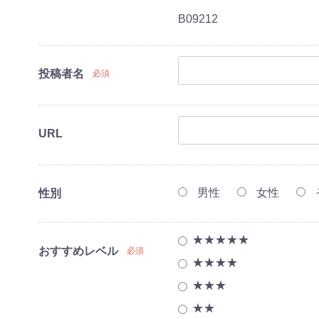
B09212
投稿者名
必須
URL
点セット(冷蔵
点セット(冷蔵
点セット(冷蔵
点セット（冷蔵
男性
女性
)
・レンジ)
・レンジ・炊
・レンジ・炊
性別
機）
機
濯機
★★★★★
おすすめレベル
必須
★★★★
レビ
ビ
★★★
品
造6畳～鉄筋9畳)
造7畳～鉄筋10
造8畳～鉄筋12
東京都限定商品
神奈川県限定商品
埼玉県限定商品
千葉県限定商品
★★