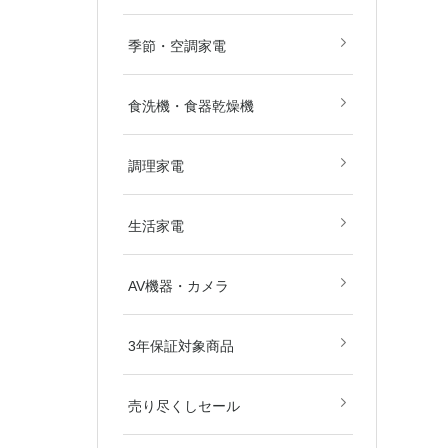
畳)
畳)
空気清浄機
除湿機
扇風機
ストーブ・
その他冷暖
季節・空調家電
食洗機・食器乾燥機
電子レンジ
オーブンレ
ガスコンロ
IHクッキ
炊飯器
その他調理
調理家電
美容・健康
掃除機
生活家電
ブルーレイ
DVD・BD
カメラ
AV関連パ
AV機器・カメラ
ダー
東京都
埼玉県
神奈川県
千葉県
北海道
3年保証対象商品
売り尽くしセール