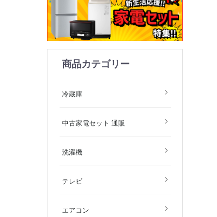
商品カテゴリー
1ドア
2ドア
3ドア
4ドア
5ドア
6ドア
冷凍庫
冷蔵庫
中古家電2
中古家電3
中古家電4
中古家電5
中古家電セット 通販
庫・洗濯機
庫・洗濯機
庫・洗濯機
庫・洗濯機
飯器)
飯器・掃除
全自動洗濯
ドラム式洗
洗濯乾燥機
衣類乾燥機
洗濯機
デジタルテ
その他テレ
4Kテレビ
テレビ
地域限定商
2.2kw(木
2.5kw(木
2.8kw(木
エアコン