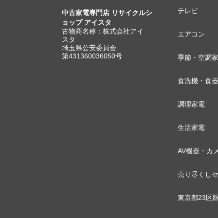
テレビ
中古家電専門店 リサイクルシ
ョップ アイスタ
古物商名称：株式会社アイ
エアコン
スタ
埼玉県公安委員会
第431360036050号
季節・空調
食洗機・食
調理家電
生活家電
AV機器・カ
売り尽くし
東京都23区