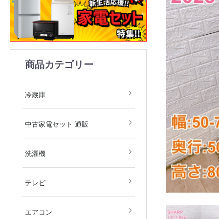
商品カテゴリー
1ドア
2ドア
3ドア
4ドア
5ドア
6ドア
冷凍庫
冷蔵庫
中古家電2点セット(冷
中古家電3点セット(冷
中古家電4点セット(冷
中古家電5点セット（冷
中古家電セット 通販
庫・洗濯機)
庫・洗濯機・レンジ)
庫・洗濯機・レンジ・
庫・洗濯機・レンジ・
飯器)
飯器・掃除機）
全自動洗濯機
ドラム式洗濯機
洗濯乾燥機
衣類乾燥機
洗濯機
デジタルテレビ
その他テレビ
4Kテレビ
テレビ
地域限定商品
2.2kw(木造6畳～鉄筋9
2.5kw(木造7畳～鉄筋10
2.8kw(木造8畳～鉄筋12
エアコン