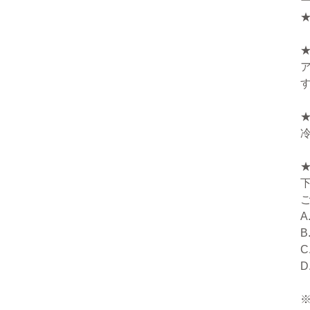
A
B
C
D