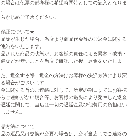
その場合は伝票の備考欄に希望時間帯としての記入となりま
す。
あらかじめご了承ください。
★保証について★
返品等が生じた場合、当店より商品代金等のご返金に関する
ご連絡をいたします。
返品された商品の状態が、お客様の責任による異常・破損・
不備などが無いことを当店で確認した後、返金をいたしま
す。
また、返金する際、返金の方法はお客様の決済方法により変
わる場合がございます。
返金に関する旨のご連絡に対して、所定の期日までにお客様
からご連絡がない場合等、お客様の過失により発生した返金
の遅延に関して、当店は一切の遅延金及び他費用の負担はい
たしません。
返品方法について
商品の返品又は交換が必要な場合は、必ず当店までご連絡の