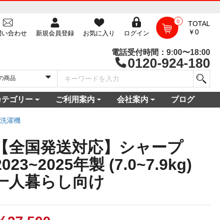
0
TOTAL
￥0
問い合わせ
新規会員登録
お気に入り
ログイン
電話受付時間：9:00〜18:00
0120-924-180
カテゴリー
ご利用案内
会社案内
ブログ
一覧
庫
電セット 通販
機
ビ
コン
・空調家電
機・食器乾燥機
家電
家電
器・カメラ
保証対象商品
尽くしセール
ご利用ガイド
ご利用規約
配送・送料について
よくある質問
新規会員登録
会員ログイン
パスワード再発行
お問い合わせ
ショップ概要
店舗一覧
プライバシーポリシー
特定商取引法に基づく表記
古物営業法に基づく表示
洗濯機
【全国発送対応】シャープ
2023~2025年製 (7.0~7.9kg)
一人暮らし向け