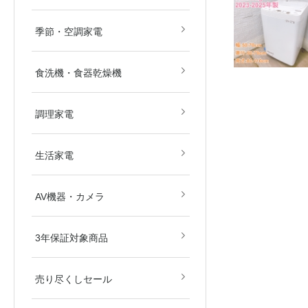
畳)
畳)
空気清浄機
除湿機
扇風機
ストーブ・ヒーター
その他冷暖房・空調機
季節・空調家電
食洗機・食器乾燥機
電子レンジ
オーブンレンジ
ガスコンロ
IHクッキングヒーター
炊飯器
その他調理家電
調理家電
美容・健康家電
掃除機
生活家電
ブルーレイ・HDDレコ
DVD・BDプレイヤー
カメラ
AV関連パーツ
AV機器・カメラ
ダー
東京都
埼玉県
神奈川県
千葉県
北海道
3年保証対象商品
売り尽くしセール