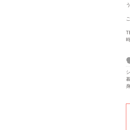
T
時
暮