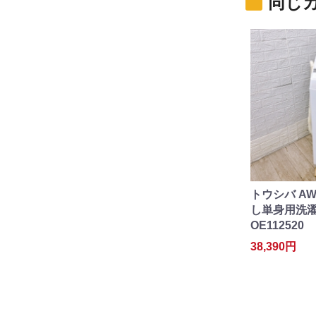
同じ
トウシバ AW
し単身用洗濯機
OE112520
38,390円