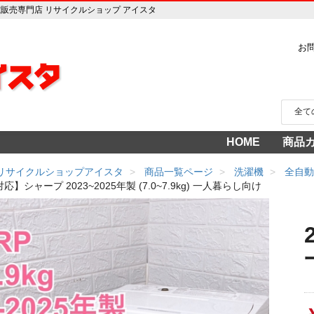
中古家電販売専門店 リサイクルショップ アイスタ
お
HOME
商品
家電
冷蔵
中古家
洗濯
テレ
エア
季節
食洗
調理
生活
AV機
3年
売り
 リサイクルショップアイスタ
商品一覧ページ
洗濯機
全自動
】シャープ 2023~2025年製 (7.0~7.9kg) 一人暮らし向け