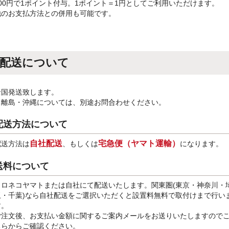
100円で1ポイント付与。1ポイント＝1円としてご利用いただけます。
他のお支払方法との併用も可能です。
配送について
全国発送致します。
※離島・沖縄については、別途お問合わせください。
配送方法について
自社配送
宅急便（ヤマト運輸）
配送方法は
、もしくは
になります。
送料について
クロネコヤマトまたは自社にて配送いたします。関東圏(東京・神奈川・
玉・千葉)なら自社配送をご選択いただくと設置料無料で取付けまで行い
す。
ご注文後、お支払い金額に関するご案内メールをお送りいたしますので
ちらからご確認ください。