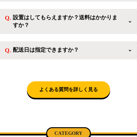
ご利用ありがとうございます。リサイクルショップア
なしでご購入いただけます。
イスタでは冷蔵庫、洗濯機、電子レンジのような新生
設置はしてもらえますか？送料はかかりま
活を応援するような家電セットから、季節・空調家
すか？
電、調理家電、生活家電まで、幅広く中古家電を取り
扱っています。
送料は商品と別にかかり、配送地域によって料金が異
なります。設置につきましては関東圏(東京・埼玉・
配送日は指定できますか？
神奈川・千葉)において自社配送を選択いただくこと
で設置料無料で承ります。それ以外の地域では承るこ
クロネコヤマトをご指定頂くと、購入時に配送日、配
とができません。
送時間帯を指定できます(3/20～4/10は時間帯指定不
可)。自社配送を選択いただいた場合、弊社よりお電
話にて日時決定に関するご連絡をさせて頂きます。
よくある質問を詳しく見る
CATEGORY