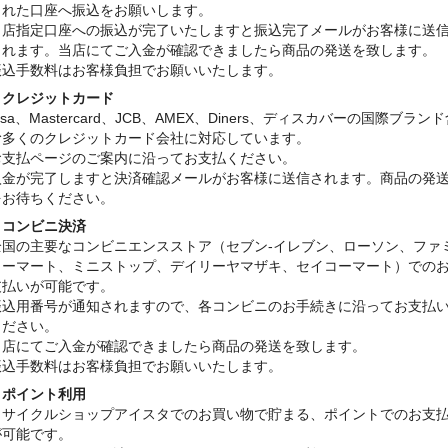
された口座へ振込をお願いします。
当店指定口座への振込が完了いたしますと振込完了メールがお客様に送
されます。当店にてご入金が確認できましたら商品の発送を致します。
振込手数料はお客様負担でお願いいたします。
・クレジットカード
isa、Mastercard、JCB、AMEX、Diners、ディスカバーの国際ブラン
む多くのクレジットカード会社に対応しています。
お支払ページのご案内に沿ってお支払ください。
入金が完了しますと決済確認メールがお客様に送信されます。商品の発
をお待ちください。
・コンビニ決済
全国の主要なコンビニエンスストア（セブン-イレブン、ローソン、ファ
リーマート、ミニストップ、デイリーヤマザキ、セイコーマート）での
支払いが可能です。
振込用番号が通知されますので、各コンビニのお手続きに沿ってお支払
ください。
当店にてご入金が確認できましたら商品の発送を致します。
振込手数料はお客様負担でお願いいたします。
・ポイント利用
リサイクルショップアイスタでのお買い物で貯まる、ポイントでのお支
が可能です。