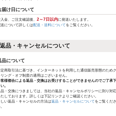
お届け日について
2～7日以内
ご入金、ご注文確認後、
に発送いたします。
配送について詳しくは
配送・送料について
をご覧ください。
返品・キャンセルについて
返品について
特定商取引法に基づき、インターネットを利用した通信販売形態のため
ーリング・オフ制度の適用はございません。
お客様都合による返品・交換はお受けすることができませんのでご了承
さい。
返品・交換につきましては、当社の返品・キャンセルポリシーに則り対
いたしております。詳しくは下記リンクよりご確認ください。
詳しい返品・キャンセルの方法は
返品・キャンセルについて
をご覧くだ
い。